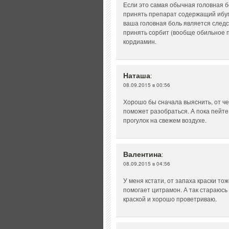
Если это самая обычная головная б
принять препарат содержащий ибуп
ваша головная боль является след
принять сорбит (вообще обильное п
кордиамин.
Наташа
:
08.09.2015 в 00:56
Хорошо бы сначала выяснить, от че
поможет разобраться. А пока пейт
прогулок на свежем воздухе.
Валентина
:
08.09.2015 в 04:56
У меня кстати, от запаха краски то
помогает цитрамон. А так стараюсь
краской и хорошо проветриваю.