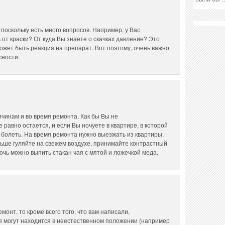
 поскольку есть много вопросов. Например, у Вас
от краски? От куда Вы знаете о скачках давление? Это
ожет быть реакция на препарат. Вот поэтому, очень важно
сности.
чинам и во время ремонта. Как бы Вы не
равно остается, и если Вы ночуете в квартире, в которой
т болеть. На время ремонта нужно выезжать из квартиры.
льше гуляйте на свежем воздухе, принимайте контрастный
очь можно выпить стакан чая с мятой и ложечкой меда.
онт, то кроме всего того, что вам написали,
ея могут находится в неестественном положении (например