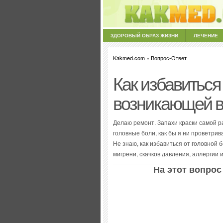
ЗДОРОВЫЙ ОБРАЗ ЖИЗНИ
ЛЕЧЕНИЕ
Kakmed.com
»
Вопрос-Ответ
Как избавиться 
возникающей в
Делаю ремонт. Запахи краски самой ра
головные боли, как бы я ни проветри
Не знаю, как избавиться от головной б
мигрени, скачков давления, аллергии 
На этот вопрос