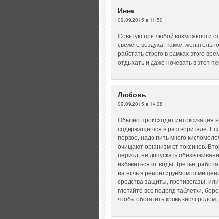
Инна
:
09.09.2015 в 11:50
Советую при любой возможности ст
свежего воздуха. Также, желатель
работать строго в рамках этого вре
отдыхать и даже ночевать в этот п
Любовь
:
09.09.2015 в 14:38
Обычно происходит интоксикация не
содержащегося в растворителе. Есл
первое, надо пить много кисломоло
очищают организм от токсинов. Вто
период, не допускать обезвоживани
избавиться от воды. Третье, работа
на ночь в ремонтируемом помещени
средства защиты, противогазы, или
глотайте все подряд таблетки, бер
чтобы обогатить кровь кислородом.