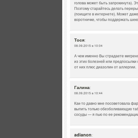
голова может быть запрокинута). Э
Поэтому старайтесь делать переры
(поищите в интернете). Может даж
воротничке, чтобы поддержать шею
Тося
:
08.09.2015 в 10:04
А чем именно Вы страдаете мигрен
из этих болезней или предпосылки 
от них плюс диазолин от аллергии.
Галина
:
08.09.2015 в 10:44
Как-то давно мне посоветовала фар
выпить только обезболивающую табл
сосуды — я пью по ее рекомендации
adianon
: