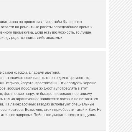
авить окна на проветривание, чтобы был приток
но отвести на ремонтные работы определённое время и
менного промежутка. Если есть возможность, то лучше
ериод у родственников либо знакомых.
 самой краской, а парами ацетона,
и нет возможности нанять кого-то делать ремонт, то,
чки: кефира, йогурта, простокваши. Эти продукты хорошо
рое, вообще побольше жидкости употреблять в этот
я, физические нагрузки быстро «помогают» организму
ть только ограниченное количество часов, и не оставаться
и. На лакокрасочных заводах используют специальные
 респираторы. Возможно, стоит приобрести такой и Вам. Не
егите свое здоровье. Побольше дышите свежим воздухом,