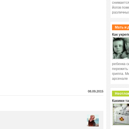
снимается
йогов пом
различных
Мать и 
Как укреп
ребенка с
пережить 
гриппа. М
арсенале
08.09.2015
Неотло
Какими т