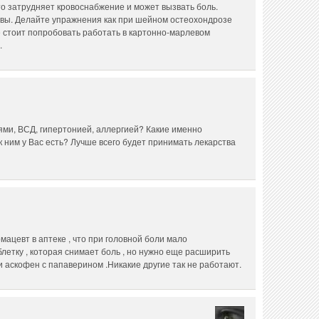
то затрудняет кровоснабжение и может вызвать боль.
вы. Делайте упражнения как при шейном остеохондрозе
е стоит попробовать работать в картонно-марлевом
.
ями, ВСД, гипертонией, аллергией? Какие именно
к ним у Вас есть? Лучше всего будет принимать лекарства
мацевт в аптеке , что при головной боли мало
етку , которая снимает боль , но нужно еще расширить
 аскофен с папаверином .Никакие другие так не работают.