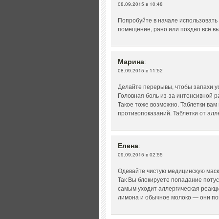
08.09.2015 в 10:48
Попробуйте в начале использовать
помещение, рано или поздно всё вы
Марина
:
08.09.2015 в 11:52
Делайте перерывы, чтобы запахи у
Головная боль из-за интенсивной р
Такое тоже возможно. Таблетки вам
противопоказаний. Таблетки от алле
Елена
:
09.09.2015 в 02:55
Одевайте чистую медицинскую маск
Так Вы блокируете попадание потус
самым уходит аллергическая реакция
лимона и обычное молоко — они пом