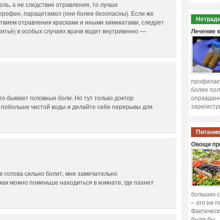
оль, а не следствие отравления, то лучше
рофен, парацетамол (они более безопасны). Если же
Нетради
ствием отравления красками и иными химикатами, следует
итьё) в особых случаях врачи водят внутривенно —
Лечение 
профилакт
более пол
го бывают головные боли. Но тут только доктор
оправданн
зарегистр
е побольше чистой воды и делайте себе перерывы для
Питание
Овощи при
же голова сильно болит, мне замечательно
 как можно поменьше находиться в комнате, где пахнет
больших с
– это не 
Фактическ
были бы 