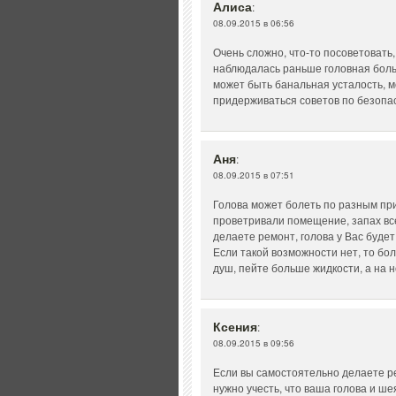
Алиса
:
08.09.2015 в 06:56
Очень сложно, что-то посоветовать,
наблюдалась раньше головная боль 
может быть банальная усталость, м
придерживаться советов по безопа
Аня
:
08.09.2015 в 07:51
Голова может болеть по разным при
проветривали помещение, запах все 
делаете ремонт, голова у Вас буде
Если такой возможности нет, то бо
душ, пейте больше жидкости, а на н
Ксения
:
08.09.2015 в 09:56
Если вы самостоятельно делаете рем
нужно учесть, что ваша голова и ш