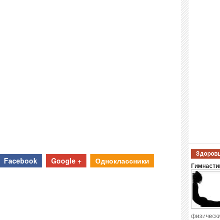
Здоровы
Facebook
Google +
Одноклассники
Гимнастик
физически