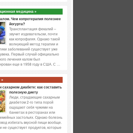
ционная медицина »
калом. Чем копротерапия полезнее
йогурта?
Трансплантация фекалий –
звучит издевательски, почти
как копрофагия. Однако такой
волнующий метод терапии и
ики заболеваний существует уже
увека. Первый случай официально
ого лечения калом был
ирован еще в 1958 году в США. С …
 »
 сахарном диабете: как составить
полезную диету
Люди, страдающие сахарным
диабетом 2-го типа порой
ощущают себя чужими на
банкетах в ресторанах или
емейных застольях. Однако болезнь
повод избегать вкусной пищи вообще.
и не существует продуктов, которые
…