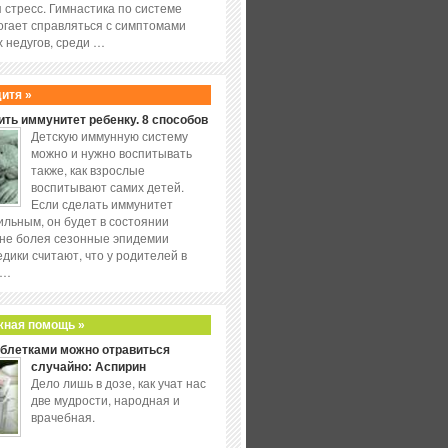
 стресс. Гимнастика по системе
огает справляться с симптомами
 недугов, среди …
дитя »
ить иммунитет ребенку. 8 способов
Детскую иммунную систему
можно и нужно воспитывать
также, как взрослые
воспитывают самих детей.
Если сделать иммунитет
ильным, он будет в состоянии
не болея сезонные эпидемии
едики считают, что у родителей в
 …
жная помощь »
аблетками можно отравиться
случайно: Аспирин
Дело лишь в дозе, как учат нас
две мудрости, народная и
врачебная.