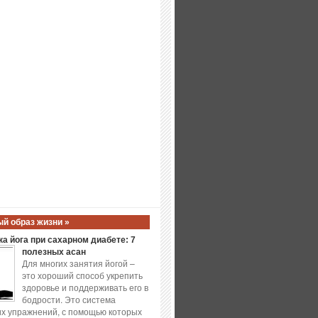
й образ жизни »
а йога при сахарном диабете: 7
полезных асан
Для многих занятия йогой –
это хороший способ укрепить
здоровье и поддерживать его в
бодрости. Это система
х упражнений, с помощью которых