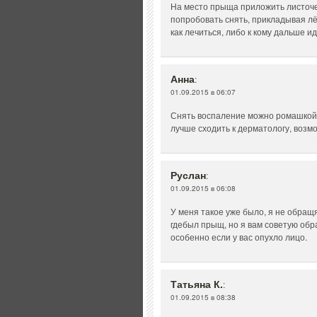
На место прыща приложить листоче
попробовать снять, прикладывая лё
как лечиться, либо к кому дальше ид
Анна
:
01.09.2015 в 06:07
Снять воспаление можно ромашкой,
лучше сходить к дерматологу, возм
Руслан
:
01.09.2015 в 06:08
У меня такое уже было, я не обращ
гдебыл прыщ, но я вам советую обр
особенно если у вас опухло лицо.
Татьяна К.
:
01.09.2015 в 08:38