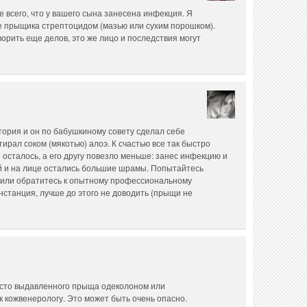
е всего, что у вашего сына занесена инфекция. Я
 прыщика стрептоцидом (мазью или сухим порошком).
ворить еще делов, это же лицо и последствия могут
тория и он по бабушкиному совету сделал себе
ирал соком (мякотью) алоэ. К счастью все так быстро
осталось, а его другу повезло меньше: занес инфекцию и
ной и на лице остались большие шрамы. Попытайтесь
 или обратитесь к опытному профессиональному
нстанция, лучше до этого не доводить (прыщи не
сто выдавленного прыща одеколоном или
к кожвенерологу. Это может быть очень опасно.