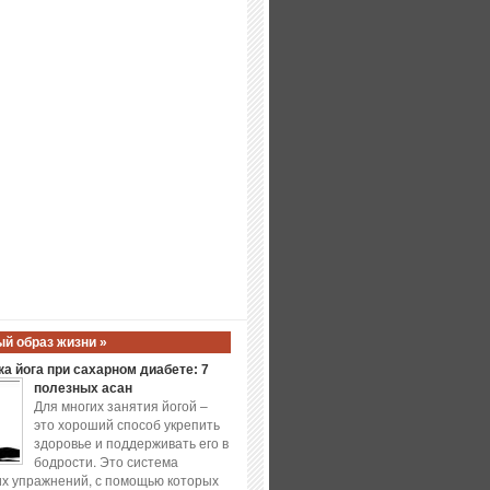
й образ жизни »
а йога при сахарном диабете: 7
полезных асан
Для многих занятия йогой –
это хороший способ укрепить
здоровье и поддерживать его в
бодрости. Это система
х упражнений, с помощью которых