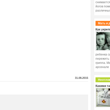
снимается
йогов пом
различных
Мать и 
Как укреп
ребенка с
пережить 
гриппа. М
арсенале
31.08.2015
Неотло
Какими т