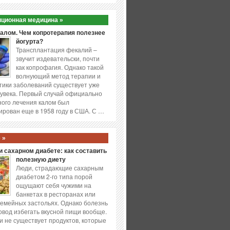
ционная медицина »
калом. Чем копротерапия полезнее
йогурта?
Трансплантация фекалий –
звучит издевательски, почти
как копрофагия. Однако такой
волнующий метод терапии и
ики заболеваний существует уже
увека. Первый случай официально
ого лечения калом был
ирован еще в 1958 году в США. С …
 »
 сахарном диабете: как составить
полезную диету
Люди, страдающие сахарным
диабетом 2-го типа порой
ощущают себя чужими на
банкетах в ресторанах или
емейных застольях. Однако болезнь
повод избегать вкусной пищи вообще.
и не существует продуктов, которые
…