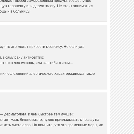
 подойдет любой замороженный продукт. А еще лучше
цу к терапевту или дерматологу. Не стоит заниматься
ощь и в больницу!
у что это может привести к сепсису. Но если уже
 в саму рану антисептик;
ает отек левомеколь, или с антибиотиком…
ния осложнений алергического характера,иногда такое
— дерматолога, и чем быстрее тем лучше!!
огает мазь Вишневского, нужно прикладывать к прыщу на
мякоть листа алоэ. Но помните, что это временные меры, до