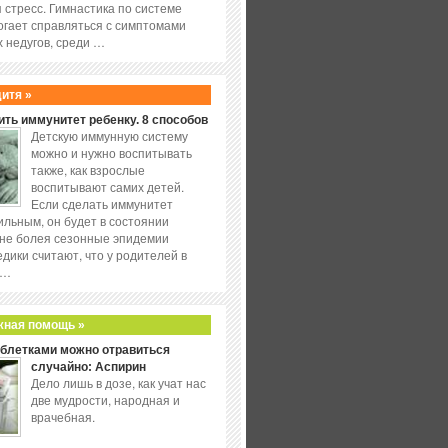
 стресс. Гимнастика по системе
огает справляться с симптомами
 недугов, среди …
дитя »
ить иммунитет ребенку. 8 способов
Детскую иммунную систему
можно и нужно воспитывать
также, как взрослые
воспитывают самих детей.
Если сделать иммунитет
ильным, он будет в состоянии
не болея сезонные эпидемии
едики считают, что у родителей в
 …
жная помощь »
аблетками можно отравиться
случайно: Аспирин
Дело лишь в дозе, как учат нас
две мудрости, народная и
врачебная.