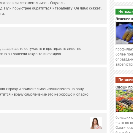
к алое или левомеколь мазь. Опухоль
д. Ну и побыстрее обратиться к терапевту. Он либо скажет,
Нетради
ти.
Лечение 
 завариваете остужаете и протираете лицо, но
профилакт
ожно вы занесли какую-то инфекцию
более пол
оправданн
зарегистр
Питание
Овощи при
яля к врачу и применял мазь вишневского на рану
атится к врачу самолечение это не хорошо и опасно
больших с
– это не 
Фактическ
были бы 