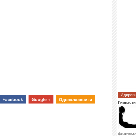
Здоровы
Facebook
Google +
Одноклассники
Гимнастик
физически