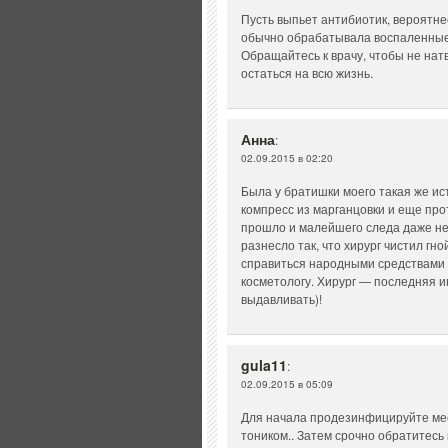
Пусть выпьет антибиотик, вероятне
обычно обрабатывала воспаленные
Обращайтесь к врачу, чтобы не нат
остаться на всю жизнь.
Анна
:
02.09.2015 в 02:20
Была у братишки моего такая же ис
компресс из марганцовки и еще прот
прошло и малейшего следа даже не 
разнесло так, что хирург чистил г
справиться народными средствами
косметологу. Хирург — последняя и
выдавливать)!
gula11
:
02.09.2015 в 05:09
Для начала продезинфицируйте ме
тоником.. Затем срочно обратитесь 