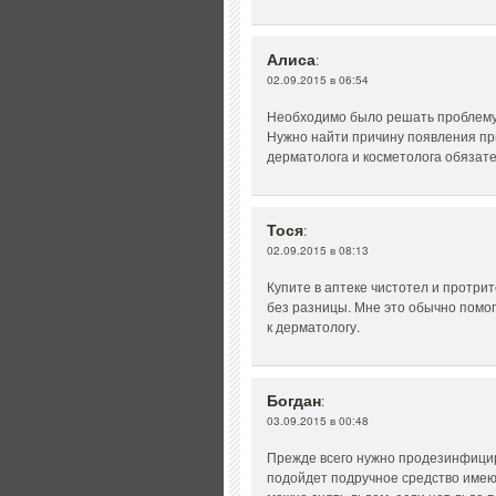
Алиса
:
02.09.2015 в 06:54
Необходимо было решать проблему, 
Нужно найти причину появления пр
дерматолога и косметолога обязате
Тося
:
02.09.2015 в 08:13
Купите в аптеке чистотел и протрит
без разницы. Мне это обычно помог
к дерматологу.
Богдан
:
03.09.2015 в 00:48
Прежде всего нужно продезинфицир
подойдет подручное средство имею