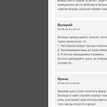
можно снять льдом, если нет льда
немедленно вести ребенка в больни
самолечением, оказали первую пом
Валерий
:
03.09.2015 в 02:10
Вообще прищи давить нельзя, потом
такое произошло, то:
1. Протираем вокруг прыща спиртом,
2. Прилаживаем мазь которая убир
3. И потом обращаемся к кожвену.
Кстати наблюдайте сына, во избежа
случается…
Ирина
:
03.09.2015 в 03:45
Вашему сыну стоит посетить врача 
Вообще в таких случаях хорошо пом
ночь, или можно еще использовать 
того, как вы посетите врача!