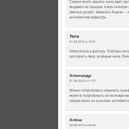
Скорее всего, вашего сына ждет дол
выдавил не прыщик, а всю сальную 
умелые ручки!). Замазать йодом — и
антибиотики вовнутрь.
Yana
:
01.09.2015 в 10:21
Обратитесь к доктору. Повтора сит
протирать лицо зелёным чаем. Очен
Александр
:
01.09.2015 в 11:27
Можно попробовать намазать сульф
можете попробовать ихтиоловую ма
скорее всего он назначит антибиоти
Алёна
:
02.09.2015 в 00:34