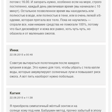
потом с 16.00. И загорать нужно, особенно если на море, строго
постепенно, каждый день увеличивая время (мы начинали с 10
минут). Остальное позволенное время мы находились или
полностью в воде, или полностью в тени, или в очень легкой х/б-
одежке, которая прятала все тело. Пока не научились —
сгорали все, нам никакие средства не помогали 100%, потому
что был дискомфорт и кожа все равно, хоть чуть-чуть, но
обазила и от маленьких ожогов.
Инна
:
22.08.2015 в 00:48
Советую вытираться полотенцем после каждого
купания в воде. Это нужно для того, чтобы убрать с тела капли
воды, которые аккумулируют солнечные лучи и повышают риск
ожога. А вот пить наоборот нужно побольше.
Катия
:
22.08.2015 в 11:38
Я приобрела симпатичный жёлтый зонтик и на
солнце хожу под ним. Бабушкин метод, прочно забытый в эпоху