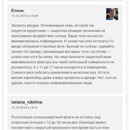
Елена
:
15.10.2015 в 14:46
Загорать вредно. Потемневшая кожа, которой так
гордятся курортники — защитная реакция организма на
агрессивное воздействие солнца. Ваше тело пытается
минимизировать повреждения. И зачем так себя истязать? О
вреде обгорания я вообще мочу. Выходя на солнце, одевайте
легкую х/б одежду, скрывающую все ваше тело, на голову —
шляпу или хотя бы кепку. На лицо наносите защитный крем
максимального фактора (на такой небольшой поверхности не
разоритесь). А с 11 до 17 часов находитесь в помещении.
Снизите риск заболеть раком кожи в несколько раз. Кстати,
многие европейцы даже в море купаются в одежде. Нет, они не
дураки, просто хорошо информированные люди.
tatiana_nikitina
:
15.10.2015 в 16:41
Я использую солнцезащитный крем и не остаюсь под
открытым солнцем с 12 до 18 часов дня. Ееееещё можно
посоветовать закрытый купальник и всё время быть в тени