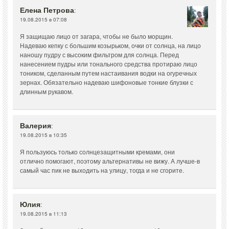
Елена Петрова
:
19.08.2015 в 07:08
Я защищаю лицо от загара, чтобы не было морщин.
Надеваю кепку с большим козырьком, очки от солнца, на лицо
наношу пудру с высоким фильтром для солнца. Перед
нанесением пудры или тонального средства протираю лицо
тоником, сделанным путем настаивания водки на огуречных
зернах. Обязательно надеваю шифоновые тонкие блузки с
длинным рукавом.
Валерия
:
19.08.2015 в 10:35
Я пользуюсь только солнцезащитными кремами, они
отлично помогают, поэтому альтернативы не вижу. А лучше-в
самый час пик не выходить на улицу, тогда и не сгорите.
Юлия
:
19.08.2015 в 11:13