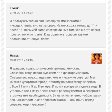
Тося
:
27.08.2015 в 09:23
Я пользуюсь только солнцезащитными кремами и
никогда специально не загораю. На пляж хожу только до 11 и
после 16. Весь мой загар состоит лишь в том, что я в это время
просто гуляю по пляжу. К загоранию в горизонтальном
положении отношусь плохо.
Анна
:
29.09.2015 в 14:49
Я доверяю только химической промышленности.
Спокойна, когда использую крем с 15 фактором защиты.
Специально под солнцем не лежу и никому не советую. Мы
живем в курортном городе, поэтому на пляж всегда забегами —
с 9 до 11 или с 5 до 8 вечера. И почти все время сидим в воде. В
утренние часы мажу плечи себе и ребенку кремом, а вечером в
этом уже нет необходимости. За лето постепенно «обрастаем»
ровным загаром. А вот приезжих жалко — они почти всегда
сгорают, ходят красные :)