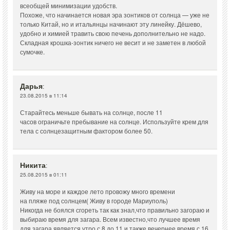
всеобщей минимизации удобств.
Похоже, что начинается новая эра зонтиков от солнца — уже не
только Китай, но и итальянцы начинают эту линейку. Дёшево,
удобно и химией травить свою печень дополнительно не надо.
Складная крошка-зонтик ничего не весит и не заметен в любой
сумочке.
Дарья
:
23.08.2015 в 11:14
Старайтесь меньше бывать на солнце, после 11
часов ограничьте пребывание на солнце. Используйте крем для
тела с солнцезащитным фактором более 50.
Никита
:
25.08.2015 в 01:11
Живу на море и каждое лето провожу много времени
на пляже под солнцем( Живу в городе Мариуполь)
Никогда не боялся сгореть так как знал,что правильно загораю и
выбираю время для загара. Всем известно,что лучшее время
для загара является утро с 8 до 11 и также вечернее время с 16