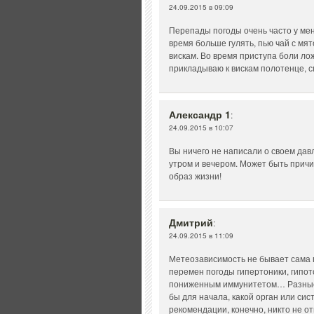
24.09.2015 в 09:09
Перепады погоды очень часто у мен
время больше гулять, пью чай с мя
вискам. Во время приступа боли лож
прикладываю к вискам полотенце, 
Александр 1
:
24.09.2015 в 10:07
Вы ничего не написали о своем давл
утром и вечером. Может быть причи
образ жизни!
Дмитрий
:
24.09.2015 в 11:09
Метеозависимость не бывает сама п
перемен погоды гипертоники, гипот
пониженным иммунитетом… Разные х
бы для начала, какой орган или си
рекомендации, конечно, никто не о