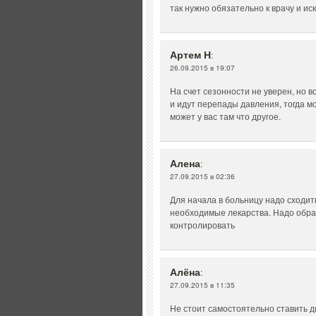
так нужно обязательно к врачу и ис
Артем Н
:
26.09.2015 в 19:07
На счет сезонности не уверен, но в
и идут перепады давления, тогда м
может у вас там что другое.
Алена
:
27.09.2015 в 02:36
Для начала в больницу надо сходит
необходимые лекарства. Надо обра
контролировать
Алёна
:
27.09.2015 в 11:35
Не стоит самостоятельно ставить ди