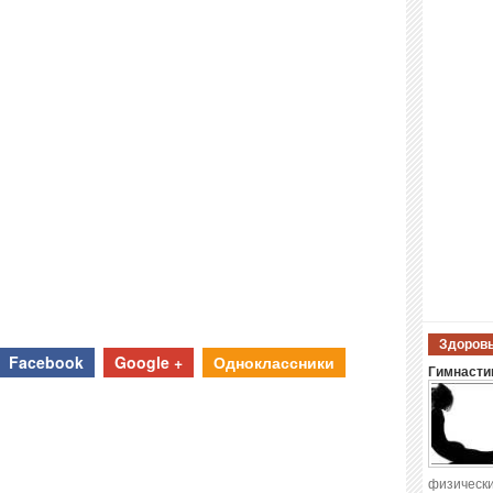
Здоровы
Facebook
Google +
Одноклассники
Гимнастик
физически