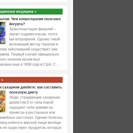
ционная медицина »
калом. Чем копротерапия полезнее
йогурта?
Трансплантация фекалий –
звучит издевательски, почти
как копрофагия. Однако такой
волнующий метод терапии и
ики заболеваний существует уже
увека. Первый случай официально
ого лечения калом был
ирован еще в 1958 году в США. С …
 »
 сахарном диабете: как составить
полезную диету
Люди, страдающие сахарным
диабетом 2-го типа порой
ощущают себя чужими на
банкетах в ресторанах или
емейных застольях. Однако болезнь
повод избегать вкусной пищи вообще.
и не существует продуктов, которые
…