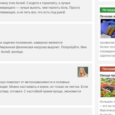
ичину этих болей. Сходите к терапевту, а лучше
ливающего — лучше выпить, чем терпеть боль. Просто
Нетради
ивающие, а не пить все, что есть под рукой.
Лечение 
 и сидячее положение, наверное являются
профилакт
более пол
Умеренная физическая нагрузка выручит. Попробуйте. Мне
оправданн
х болей, вообще.
зарегистр
Питание
Овощи при
рошо помогает от метеозависимости и головных
одке. Можно настаивать и корни, но только не листья. Если
отвар, готовьте. С настойкой прием проще, экономится
больших с
– это не 
Фактическ
были бы 