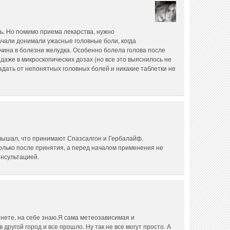
ь. Но помимо приема лекарства, нужно
ачали донимали ужасные головные боли, когда
чина в болезни желудка. Особенно болела голова после
даже в микроскопических дозах (но все это выяснилось не
радать от непонятных головных болей и никакие таблетки не
 слышал, что принимают Спазсалгон и Гербалайф.
олько после принятия, а перед началом применения не
онсультацией.
нете, на себе знаю.Я сама метеозависимая и
 другой город и все прошло. Ну так не все могут просто. А