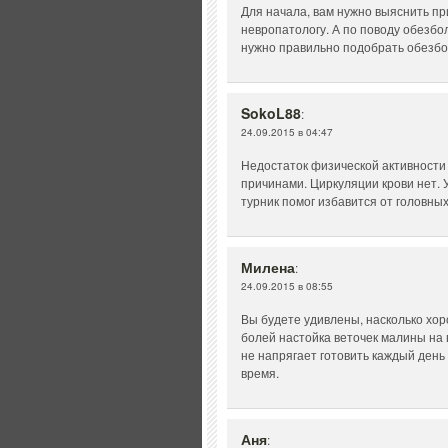
Для начала, вам нужно выяснить пр
невропатологу. А по поводу обезбо
нужно правильно подобрать обезбол
SokoL88
:
24.09.2015 в 04:47
Недостаток физической активности
причинами. Циркуляции крови нет. 
турник помог избавится от головны
Милена
:
24.09.2015 в 08:55
Вы будете удивлены, насколько хо
болей настойка веточек малины на в
не напрягает готовить каждый день 
время.
Аня
: