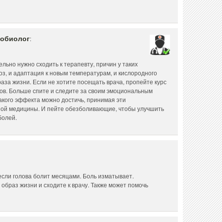
робиолог
:
льно нужно сходить к терапевту, причин у таких
оз, и адаптация к новым температурам, и кислородного
раза жизни. Если не хотите посещать врача, пропейте курс
ов. Больше спите и следите за своим эмоциональным
акого эффекта можно достичь, принимая эти
ой медицины. И пейте обезболивающие, чтобы улучшить
болей.
если голова болит месяцами. Боль изматывает.
 образ жизни и сходите к врачу. Также может помочь