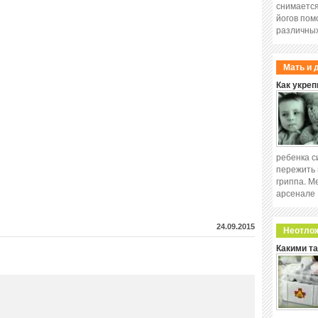
снимается
йогов пом
различных
Мать и 
Как укреп
ребенка с
пережить 
гриппа. М
арсенале
24.09.2015
Неотло
Какими т