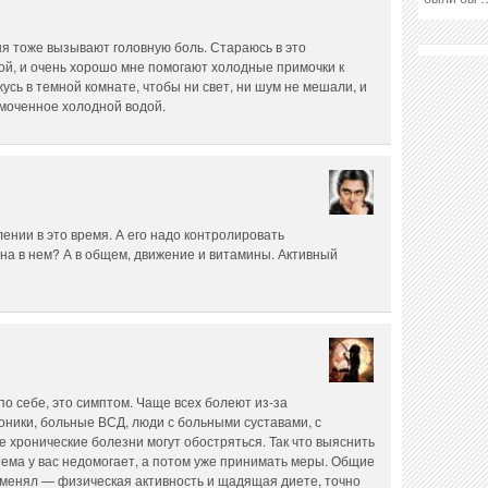
я тоже вызывают головную боль. Стараюсь в это
той, и очень хорошо мне помогают холодные примочки к
усь в темной комнате, чтобы ни свет, ни шум не мешали, и
смоченное холодной водой.
ении в это время. А его надо контролировать
на в нем? А в общем, движение и витамины. Активный
о себе, это симптом. Чаще всех болеют из-за
оники, больные ВСД, люди с больными суставами, с
ронические болезни могут обостряться. Так что выяснить
стема у вас недомогает, а потом уже принимать меры. Общие
тменял — физическая активность и щадящая диете, точно