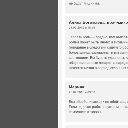
не будут лишними.
Aлиса Богомаева, врач-мик
24.09.2015 в 18:15
Терпеть боль — вредно, вам обязате
болей может быть много: и витамин
голодание в следствии сидячего об
боярышника, валерьяны, и витамин
состоянием. Вы будете удивлены, к
общепризнанные лекарства народн
качество жизни в период сезонных 
Марина
:
25.09.2015 в 03:53
Без обезболивающих не обойтись, 
Если сидячая работа, нужно менять
самомассаж головы.