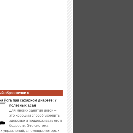
й образ жизни »
а йога при сахарном диабете: 7
полезных асан
Для многих занятия йогой –
это хороший способ укрепить
здоровье и поддерживать его в
бодрости. Это система
х упражнений, с помощью которых