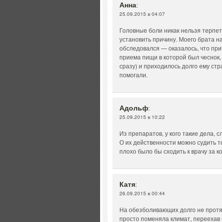
Анна
:
25.09.2015 в 04:07
Головные боли никак нельзя терпет
установить причину. Моего брата н
обследовался — оказалось, что при
приема пищи в которой был чеснок, 
сразу) и приходилось долго ему ст
помогали.
Адольф
:
25.09.2015 в 10:22
Из препаратов, у кого такие дела,
О их действенности можно судить т
плохо было бы сходить к врачу за к
Катя
:
26.09.2015 в 00:44
На обезболивающих долго не протя
просто поменяла климат, переехав в