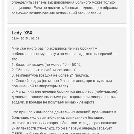
определить степень выздоровления больного может только
специалист. Если не долечить бронхит надлежащим образом,
возможно возникновение осложнений этой болезни.
Ledy_XSX
:
08.04.2015 в 02:03
Мне уже много раз приходилось лечить бронхит у
ребенка, по своему опыту и по мнению адекватных врачей —
это:
1. Влажный воздух (не менее 40 — 50 %)
2. Обильное питье (чай, морс, компот)
3. Температура воздуха не более 21 градуса.
4. Свежий воздух (не менее 2 часов в день, при отсутствии
повышенной температуры тела)
5. Мы купили для лечения бронхитов ингалятор (небулайзер),
делаем ингаляции солевыми растворами или минеральными
водами, и вообще не покупаем никаких лекарств!
Это пришло к нам после длительных лечений, пребывания в
больнице, уколов антибиотика, выпиванием большого
количества разных лекарств. Запомните: когда врач назначает
уйму лекарств (тяжелых), то он в первую очередь страхует
СЕБЯ, чтобы не быть виноватым, а о последствиях