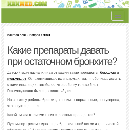
Toggle
navigati
Kakmed.com
»
Вопрос-Ответ
Какие препараты давать
при остаточном бронхите?
Детский врач назначил нам от кашля такие препараты:
беродуал
и
пульмикорт
. Ознакомившись с их инструкциями, я побоялась делать
с ними ингаляции, тем более, что ребенку только 6 лет.
Рекомендовано было применять 2 дня.
На снимке у ребенка бронхит, а анализы нормальные, она уверена,
что он уже прошел.
Какой смысл в приеме таких серьезных препаратов?
Пульмикорт рекомендован при бронхиальной астме и хронической
обструктивной болезни легких, максимальная концентрация