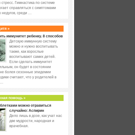
 стресс. Гимнастика по системе
огает справляться с симптомами
 недугов, среди …
дитя »
ить иммунитет ребенку. 8 способов
Детскую иммунную систему
можно и нужно воспитывать
также, как взрослые
воспитывают самих детей.
Если сделать иммунитет
ильным, он будет в состоянии
не болея сезонные эпидемии
едики считают, что у родителей в
 …
жная помощь »
аблетками можно отравиться
случайно: Аспирин
Дело лишь в дозе, как учат нас
две мудрости, народная и
врачебная.