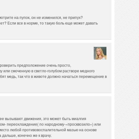
отрите на пупок, он не изменился, не припух?
ет? Если все в норме, то такую боль еще может давать
Проверить предположение очень просто,
у или смоченную в светло-голубом растворе медного
бят медь, так что в животе должно начаться перемещение в
о ее вызывают движения, это может быть миалгия
ном- переохлаждение( по народному-«просквозило») или
место любой противовоспалительной мазью на основе
а дальше, конечно же к врачу.