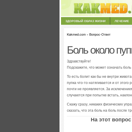
ЗДОРОВЫЙ ОБРАЗ ЖИЗНИ
ЛЕЧЕНИЕ
Kakmed.com
»
Вопрос-Ответ
Боль около пуп
Здравствуйте!
Подскажите, что может означать боль 
То есть болит как бы не внутри живота
пупка что-то натягивается и от этого
почти не проявляется. За исключение
случаются при попытке встать, накло
Скажу сразу, никаких физических упра
сказать, что эта боль на боль после т
На этот вопрос