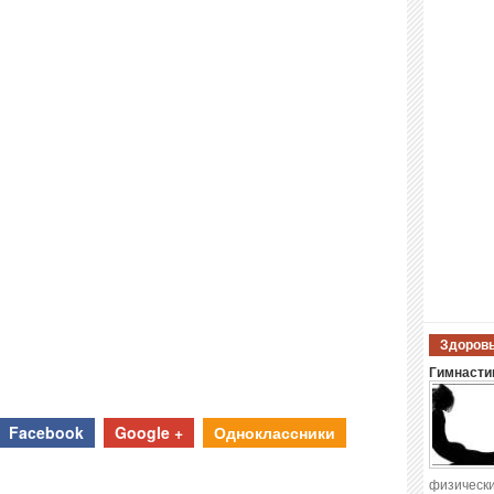
Здоровы
Гимнастик
Facebook
Google +
Одноклассники
физически