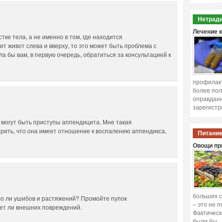
Нетради
Лечение 
тке тела, а не именно в том, где находится
ит живот слева и вверху, то это может быть проблема с
а бы вам, в первую очередь, обратиться за консультацией к
профилакт
более пол
оправданн
зарегистр
о могут быть приступы аппендицита. Мне такая
верить, что она имеет отношение к воспалению аппендикса,
Питание
Овощи при
больших с
ло ли ушибов и растяжений? Промойте пупок
– это не 
нет ли внешних повреждений.
Фактическ
были бы 