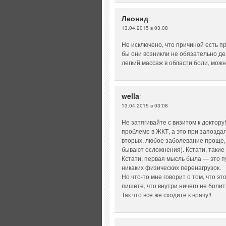
Леонид
:
13.04.2015 в 03:08
Не исключено, что причиной есть 
бы они возникли не обязательно де
легкий массаж в области боли, можн
wella
:
13.04.2015 в 03:08
Не затягивайте с визитом к доктору
проблеме в ЖКТ, а это при запозд
вторых, любое заболевание проще, 
бывают осложнения). Кстати, такие 
Кстати, первая мысль была — это п
никаких физических перенагрузок.
Но что-то мне говорит о том, что э
пишете, что внутри ничего не болит
Так что все же сходите к врачу!!