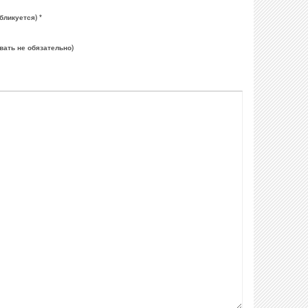
бликуется) *
вать не обязательно)