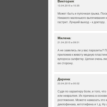
Виктория
:
13.04.2015 в 10:35
Может быть и пупочная грыжа. Посм
Никакого маленького выпячивания н
гастрит. Лучший выход – к доктору.
Милена
:
21.04.2015 в 09:01
А не завелись ли у вас паразиты? 
приложив к животу медную пластинк
купороса салфетку. Цепни очень лю
ее сторону.
Дарина
:
23.04.2015 в 00:02
Судя по характеру боли, и того, чт
или невралгия. Их причина в основ
розтяжение. Можете намазать это 
диклофенака, кетотифена и т.д. Ну 