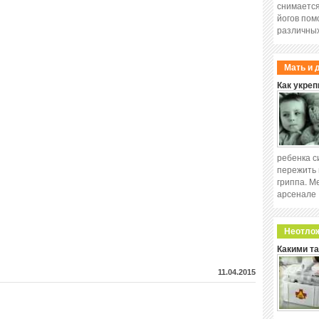
снимается
йогов пом
различных
Мать и 
Как укреп
ребенка с
пережить 
гриппа. М
арсенале
Неотло
Какими т
11.04.2015