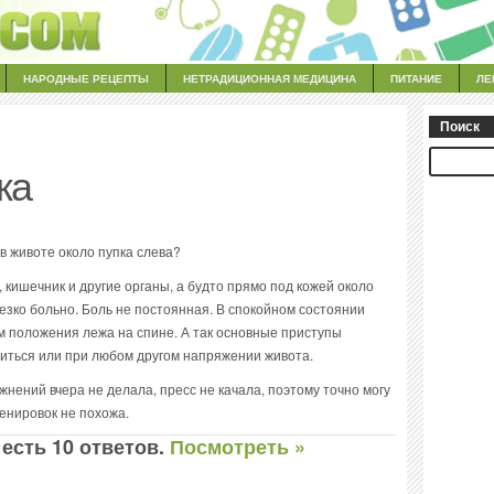
НАРОДНЫЕ РЕЦЕПТЫ
НЕТРАДИЦИОННАЯ МЕДИЦИНА
ПИТАНИЕ
ЛЕ
Поиск
ка
в животе около пупка слева?
, кишечник и другие органы, а будто прямо под кожей около
 резко больно. Боль не постоянная. В спокойном состоянии
м положения лежа на спине. А так основные приступы
ниться или при любом другом напряжении живота.
жнений вчера не делала, пресс не качала, поэтому точно могу
ренировок не похожа.
 есть 10 ответов.
Посмотреть »