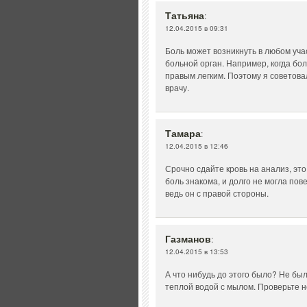
Татьяна
:
12.04.2015 в 09:31
Боль может возникнуть в любом учас
больной орган. Например, когда бол
правым легким. Поэтому я советовал
врачу.
Тамара
:
12.04.2015 в 12:46
Срочно сдайте кровь на анализ, эт
боль знакома, и долго не могла по
ведь он с правой стороны.
Газманов
:
12.04.2015 в 13:53
А что нибудь до этого было? Не бы
теплой водой с мылом. Проверьте 