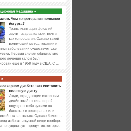
ционная медицина »
калом. Чем копротерапия полезнее
йогурта?
Трансплантация фекалий –
звучит издевательски, почти
как копрофагия. Однако такой
волнующий метод терапии и
ики заболеваний существует уже
увека. Первый случай официально
ого лечения калом был
ирован еще в 1958 году в США. С …
 »
 сахарном диабете: как составить
полезную диету
Люди, страдающие сахарным
диабетом 2-го типа порой
ощущают себя чужими на
банкетах в ресторанах или
емейных застольях. Однако болезнь
повод избегать вкусной пищи вообще.
и не существует продуктов, которые
…