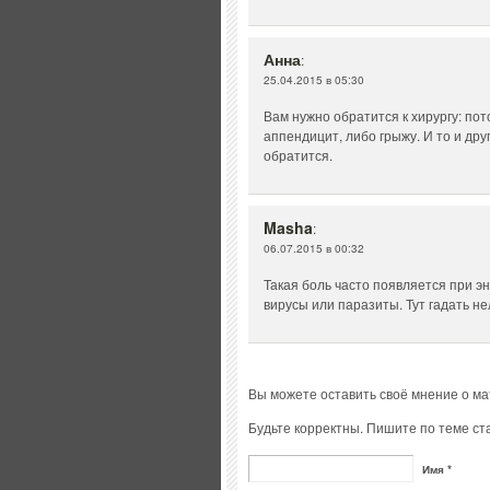
Анна
:
25.04.2015 в 05:30
Вам нужно обратится к хирургу: пот
аппендицит, либо грыжу. И то и др
обратится.
Masha
:
06.07.2015 в 00:32
Такая боль часто появляется при э
вирусы или паразиты. Тут гадать не
Вы можете оставить своё мнение о м
Будьте корректны. Пишите по теме ста
Имя *