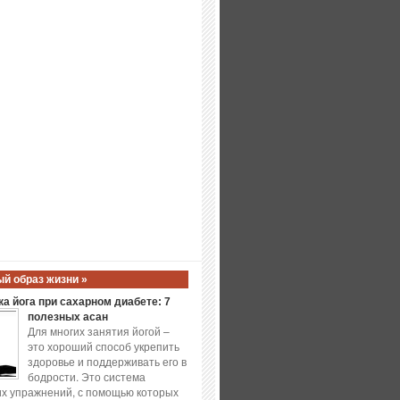
й образ жизни »
а йога при сахарном диабете: 7
полезных асан
Для многих занятия йогой –
это хороший способ укрепить
здоровье и поддерживать его в
бодрости. Это система
х упражнений, с помощью которых