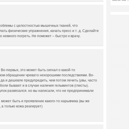
проблемы с целостностью мышечных тканей, что
лать физические упражнения, качать пресс и т. д. Сделайте
о немного погреть. Не поможет – быстро к врачу.
! Во-первых, это может быть сигнал о какой-то
алом обращении чревато нехорошими последствиями. Во-
да и дешевле предупредить, чем потом лечить (увы, часто
боли бывают и в случае наличия гельминтов (глисты).
упок развязался. но вы написали, что не предпринимали
то может быть и проявление какого-то нарывчика (вы же
, а только кожа реагирует)