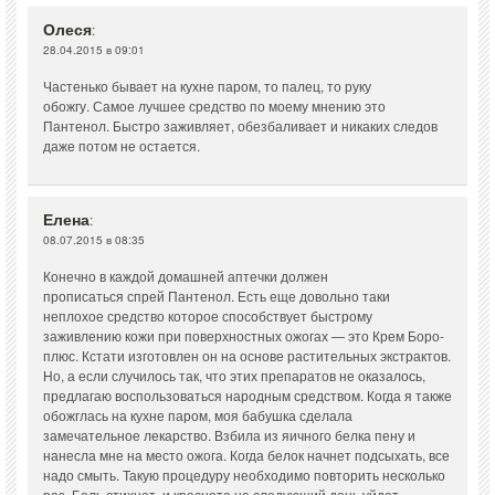
Олеся
:
28.04.2015 в 09:01
Частенько бывает на кухне паром, то палец, то руку
обожгу. Самое лучшее средство по моему мнению это
Пантенол. Быстро заживляет, обезбаливает и никаких следов
даже потом не остается.
Елена
:
08.07.2015 в 08:35
Конечно в каждой домашней аптечки должен
прописаться спрей Пантенол. Есть еще довольно таки
неплохое средство которое способствует быстрому
заживлению кожи при поверхностных ожогах — это Крем Боро-
плюс. Кстати изготовлен он на основе растительных экстрактов.
Но, а если случилось так, что этих препаратов не оказалось,
предлагаю воспользоваться народным средством. Когда я также
обожглась на кухне паром, моя бабушка сделала
замечательное лекарство. Взбила из яичного белка пену и
нанесла мне на место ожога. Когда белок начнет подсыхать, все
надо смыть. Такую процедуру необходимо повторить несколько
раз. Боль стихнет, и краснота на следующий день уйдет.