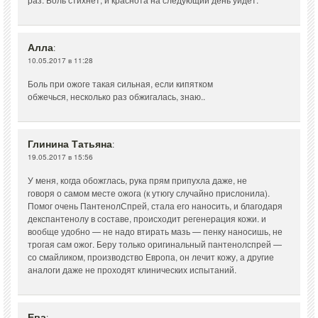
Алла
:
10.05.2017 в 11:28
Боль при ожоге такая сильная, если кипятком
обжечься, несколько раз обжигалась, знаю..
Глинина Татьяна
:
19.05.2017 в 15:56
У меня, когда обожглась, рука прям припухла даже, не
говоря о самом месте ожога (к утюгу случайно прислонила).
Помог очень ПантенолСпрей, стала его наносить, и благодаря
декспантенолу в составе, происходит регенерация кожи. и
вообще удобно — не надо втирать мазь — пенку наносишь, не
трогая сам ожог. Беру только оригинальный пантенолспрей —
со смайликом, производство Европа, он лечит кожу, а другие
аналоги даже не проходят клинических испытаний.
Ева
: