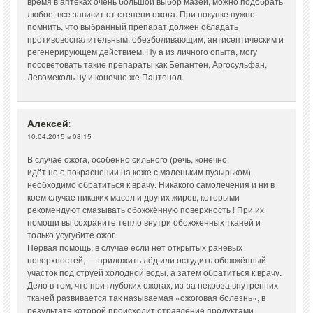
время в аптеках очень большой выбор мазей, можно подобрать
любое, все зависит от степени ожога. При покупке нужно
помнить, что выбранный препарат должен обладать
противовоспалительным, обезболивающим, антисептическим и
регенерирующем действием. Ну а из личного опыта, могу
посоветовать такие препараты как Бепантен, Аргосульфан,
Левомеколь ну и конечно же Пантенол.
Алексей
:
10.04.2015 в 08:15
В случае ожога, особенно сильного (речь, конечно,
идёт не о покраснении на коже с маленьким пузырьком),
необходимо обратиться к врачу. Никакого самолечения и ни в
коем случае никаких масел и других жиров, которыми
рекомендуют смазывать обожжённую поверхность ! При их
помощи вы сохраните тепло внутри обожженных тканей и
только усугубите ожог.
Первая помощь, в случае если нет открытых раневых
поверхностей, — приложить лёд или остудить обожжённый
участок под струёй холодной воды, а затем обратиться к врачу.
Дело в том, что при глубоких ожогах, из-за некроза внутренних
тканей развивается так называемая «ожоговая болезнь», в
результате которой происходит отравление продуктами