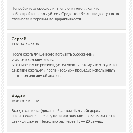
Попробуйте хлорофиллипт, он лечит ожоги. Купите
себе спрей и попользуйтесь. Средство абсолютно доступно по
стоимости и хорошее по эффективности.
Сергей
:
13.04.2015 в 07:20
После ожога лучше всего погрузить обожженный
участок в холодную воду.
А вот маслом не рекомендуется мазать,потому что это усилит
действие ожога.ну и после «водных» процедур использовать
пантенол или другой аналог.
Вадим
:
16.04.2015 в 00:12
Всегда в аптечке (домашней, автомобильной) держу
спирт. Обжегся — сразу поливаю обильно — обезболивает и
дезинфицирует. Несколько раз через 15 — 20 секунд.