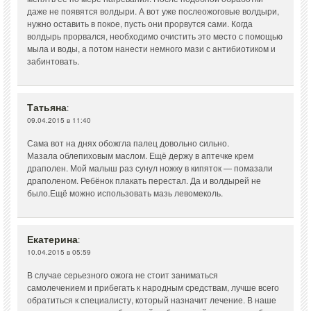
даже не появятся волдыри. А вот уже послеожоговые волдыри,
нужно оставить в покое, пусть они прорвутся сами. Когда
волдырь прорвался, необходимо очистить это место с помощью
мыла и воды, а потом нанести немного мази с антибиотиком и
забинтовать.
Татьяна
:
09.04.2015 в 11:40
Сама вот на днях обожгла палец довольно сильно.
Мазала облепиховым маслом. Ещё держу в аптечке крем
драполен. Мой малыш раз сунул ножку в кипяток — помазали
драполеном. Ребёнок плакать перестал. Да и волдырей не
было.Ещё можно использовать мазь левомеколь.
Екатерина
:
10.04.2015 в 05:59
В случае серьезного ожога не стоит заниматься
самолечением и прибегать к народным средствам, лучше всего
обратиться к специалисту, который назначит лечение. В наше