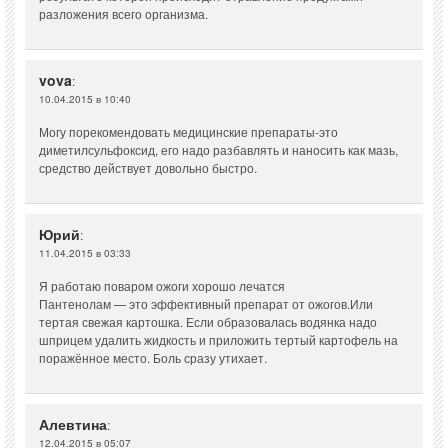
разложения всего организма.
vova
:
10.04.2015 в 10:40
Могу порекомендовать медицинские препараты-это
диметилсульфоксид, его надо разбавлять и наносить как мазь,
средство действует довольно быстро.
Юрий
:
11.04.2015 в 03:33
Я работаю поваром ожоги хорошо лечатся
Пантенолам — это эффективный препарат от ожогов.Или
тертая свежая картошка. Если образовалась водянка надо
шприцем удалить жидкость и приложить тертый картофель на
поражённое место. Боль сразу утихает.
Алевтина
:
12.04.2015 в 05:07