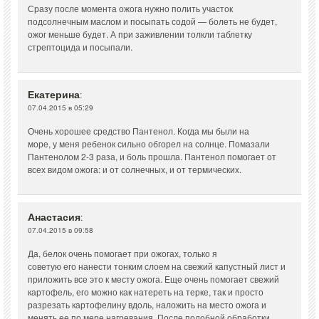
Сразу после момента ожога нужно полить участок
подсолнечным маслом и посыпать содой — болеть не будет,
ожог меньше будет. А при заживлении толкли таблетку
стрептоцида и посыпали.
Екатерина
:
07.04.2015 в 05:29
Очень хорошее средство Пантенол. Когда мы были на
море, у меня ребенок сильно обгорел на солнце. Помазали
Пантенолом 2-3 раза, и боль прошла. Пантенол помогает от
всех видом ожога: и от солнечных, и от термических.
Анастасия
:
07.04.2015 в 09:58
Да, белок очень помогает при ожогах, только я
советую его нанести тонким слоем на свежий капустный лист и
приложить все это к месту ожога. Еще очень помогает свежий
картофель, его можно как натереть на терке, так и просто
разрезать картофелину вдоль, наложить на место ожога и
менять ее по мере нагревания. После подобной обработки