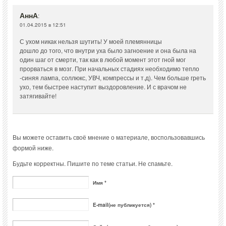
АннА
:
01.04.2015 в 12:51
С ухом никак нельзя шутить! У моей племянницы
дошло до того, что внутри уха было загноение и она была на
один шаг от смерти, так как в любой момент этот гной мог
прорваться в мозг. При начальных стадиях необходимо тепло
-синяя лампа, соллюкс, УВЧ, компрессы и т.д). Чем больше греть
ухо, тем быстрее наступит выздоровление. И с врачом не
затягивайте!
Вы можете оставить своё мнение о материале, воспользовавшись
формой ниже.
Будьте корректны. Пишите по теме статьи. Не спамьте.
Имя *
E-mail(не публикуется) *