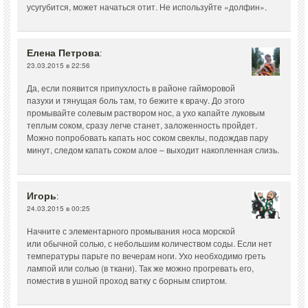
усугубится, может начаться отит. Не используйте «долфин».
Елена Петрова
:
23.03.2015 в 22:56
Да, если появится припухлость в районе гайморовой
пазухи и тянущая боль там, то бежите к врачу. До этого
промывайте солевым раствором нос, а ухо капайте луковым
теплым соком, сразу легче станет, заложенность пройдет.
Можно попробовать капать нос соком свеклы, подождав пару
минут, следом капать соком алое – выходит накопленная слизь.
Игорь
:
24.03.2015 в 00:25
Начните с элементарного промывания носа морской
или обычной солью, с небольшим количеством соды. Если нет
температуры парьте по вечерам ноги. Ухо необходимо греть
лампой или солью (в ткани). Так же можно прогревать его,
поместив в ушной проход ватку с борным спиртом.