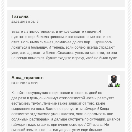
Татьяна
:
23.03.2015 в 05:19
Будьте с этим осторожны, и лучше сходите к врачу. Я
в детстве переболела гриппом, и как осложнение развился
отит. Боль была сильная, помню ее до сих пор… Пришлось
ложиться в больницу. И теперь, если болею, всегда страдают
уши, закладывает и болят. Спасаюсь ушными каплями, но они
не всегда помогают. Лучше сходите к врачу, чтоб не было хуже.
Анна_терапевт
:
23.03.2015 в 10:20
Капайте сосудосуживающие капли в нос пять дней по
два раза в день, они снимут отек слизистой носа и разгрузят
евстахиеву трубу. Лечение также зависит от того, какие
выделения из носа. Важно не пропустить гайморит! Когда
слизистое отделяемое уменьшается, можно промывать нос
соляными растворами, а дальше смотреть по ситуации. Диагноз
гайморит надо ставить при очном осмотре ЛОР-врача. Не
сморкайтесь сильно, т.к. ситуация с ухом еще больше