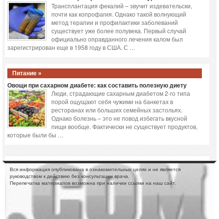
Трансплантация фекалий – звучит издевательски,
почти как копрофагия. Однако такой волнующий
метод терапии и профилактики заболеваний
существует уже более полувека. Первый случай
официально оправданного лечения калом был
зарегистрирован еще в 1958 году в США. С …
Питание »
Овощи при сахарном диабете: как составить полезную диету
Люди, страдающие сахарным диабетом 2-го типа
порой ощущают себя чужими на банкетах в
ресторанах или больших семейных застольях.
Однако болезнь – это не повод избегать вкусной
пищи вообще. Фактически не существует продуктов,
которые были бы …
Вся информация опубликована в ознакомительных целях и не является
руководством к действию без консультации врача.
Перепечатка материалов возможна при наличии ссылки на наш сайт.