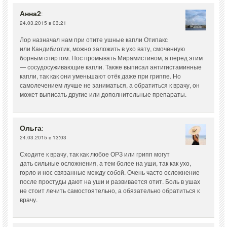
Анна2
:
24.03.2015 в 03:21
Лор назначал нам при отите ушные капли Отипакс
или Кандибиотик, можно заложить в ухо вату, смоченную
борным спиртом. Нос промывать Мирамистином, а перед этим
— сосудосуживающие капли. Также выписал антигистаминные
капли, так как они уменьшают отёк даже при гриппе. Но
самолечением лучше не заниматься, а обратиться к врачу, он
может выписать другие или дополнительные препараты.
Ольга
:
24.03.2015 в 13:03
Сходите к врачу, так как любое ОРЗ или грипп могут
дать сильные осложнения, а тем более на уши, так как ухо,
горло и нос связанные между собой. Очень часто осложнение
после простуды дают на уши и развивается отит. Боль в ушах
не стоит лечить самостоятельно, а обязательно обратиться к
врачу.