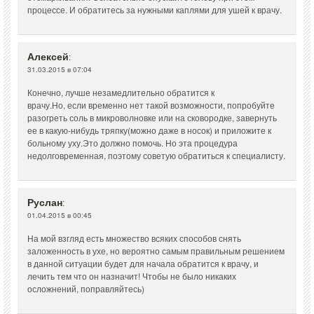
процессе. И обратитесь за нужными каплями для ушей к врачу.
Алексей
:
31.03.2015 в 07:04
Конечно, лучше незамедлительно обратится к
врачу.Но, если временно нет такой возможности, попробуйте
разогреть соль в микроволновке или на сковородке, завернуть
ее в какую-нибудь тряпку(можно даже в носок) и приложите к
больному уху.Это должно помочь. Но эта процедура
недолговременная, поэтому советую обратиться к специалисту.
Руслан
:
01.04.2015 в 00:45
На мой взгляд есть множество всяких способов снять
заложенность в ухе, но вероятно самым правильным решением
в данной ситуации будет для начала обратится к врачу, и
лечить тем что он назначит! Чтобы не было никаких
осложнений, поправляйтесь)