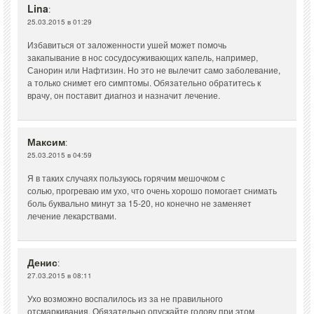
Lina
:
25.03.2015 в 01:29
Избавиться от заложенности ушей может помочь
закапывание в нос сосудосуживающих капель, например,
Санорин или Нафтизин. Но это не вылечит само заболевание,
а только снимет его симптомы. Обязательно обратитесь к
врачу, он поставит диагноз и назначит лечение.
Максим
:
25.03.2015 в 04:59
Я в таких случаях пользуюсь горячим мешочком с
солью, прогреваю им ухо, что очень хорошо помогает снимать
боль буквально минут за 15-20, но конечно не заменяет
лечение лекарствами.
Денис
:
27.03.2015 в 08:11
Ухо возможно воспалилось из за не правильного
отсмаркивания. Обязательно опускайте голову при этом