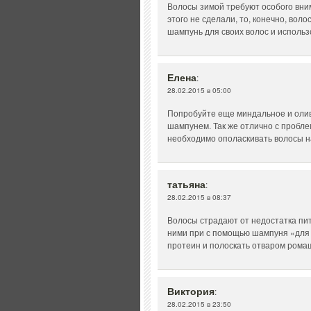
Волосы зимой требуют особого вни
этого не сделали, то, конечно, во
шампунь для своих волос и использ
Елена
:
28.02.2015 в 05:00
Попробуйте еще миндальное и олив
шампунем. Так же отлично с пробле
необходимо ополаскивать волосы н
татьяна
:
28.02.2015 в 08:37
Волосы страдают от недостатка пи
ними при с помощью шампуня «для 
протеин и полоскать отваром рома
Виктория
:
28.02.2015 в 23:50