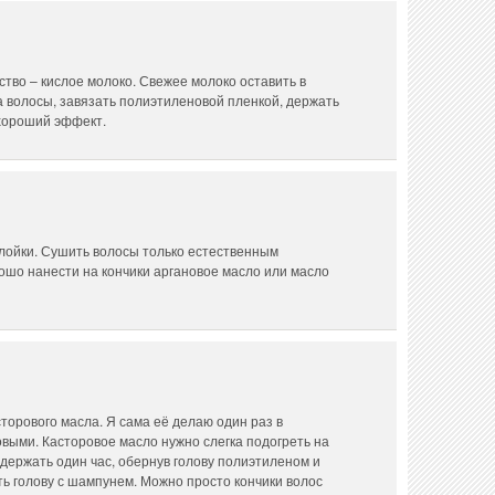
тво – кислое молоко. Свежее молоко оставить в
на волосы, завязать полиэтиленовой пленкой, держать
 хороший эффект.
плойки. Сушить волосы только естественным
ошо нанести на кончики аргановое масло или масло
торового масла. Я сама её делаю один раз в
выми. Касторовое масло нужно слегка подогреть на
 держать один час, обернув голову полиэтиленом и
ь голову с шампунем. Можно просто кончики волос