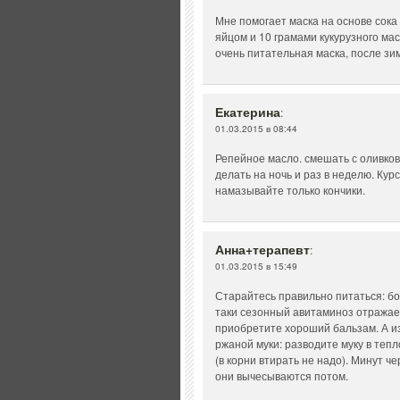
Мне помогает маска на основе сока 
яйцом и 10 грамами кукурузного ма
очень питательная маска, после зи
Екатерина
:
01.03.2015 в 08:44
Репейное масло. смешать с оливков
делать на ночь и раз в неделю. Кур
намазывайте только кончики.
Анна+терапевт
:
01.03.2015 в 15:49
Старайтесь правильно питаться: бо
таки сезонный авитаминоз отражае
приобретите хороший бальзам. А из
ржаной муки: разводите муку в теп
(в корни втирать не надо). Минут ч
они вычесываются потом.