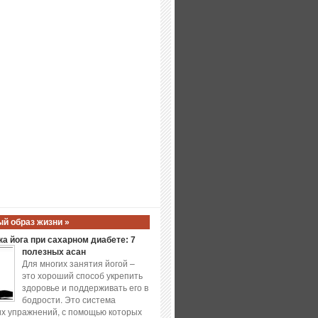
й образ жизни »
а йога при сахарном диабете: 7
полезных асан
Для многих занятия йогой –
это хороший способ укрепить
здоровье и поддерживать его в
бодрости. Это система
х упражнений, с помощью которых