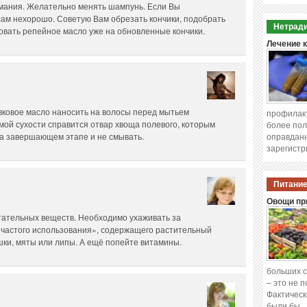
мания. Желательно менять шампунь. Если Вы
лосам нехорошо. Советую Вам обрезать кончики, подобрать
Нетради
овать репейное масло уже на обновленные кончики.
Лечение 
ковое масло наносить на волосы перед мытьем
профилакт
мой сухости справится отвар хвоща полевого, которым
более пол
а завершающем этапе и не смывать.
оправданн
зарегистр
Питание
Овощи при
тательных веществ. Необходимо ухаживать за
частого использования», содержащего растительный
шки, мяты или липы. А ещё попейте витамины.
больших с
– это не 
Фактическ
были бы 