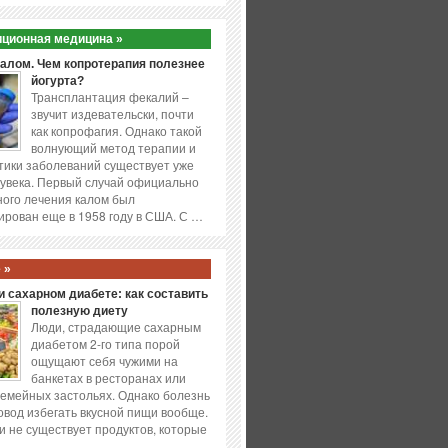
ционная медицина »
калом. Чем копротерапия полезнее
йогурта?
Трансплантация фекалий –
звучит издевательски, почти
как копрофагия. Однако такой
волнующий метод терапии и
ики заболеваний существует уже
увека. Первый случай официально
ого лечения калом был
ирован еще в 1958 году в США. С …
 »
 сахарном диабете: как составить
полезную диету
Люди, страдающие сахарным
диабетом 2-го типа порой
ощущают себя чужими на
банкетах в ресторанах или
емейных застольях. Однако болезнь
повод избегать вкусной пищи вообще.
и не существует продуктов, которые
…