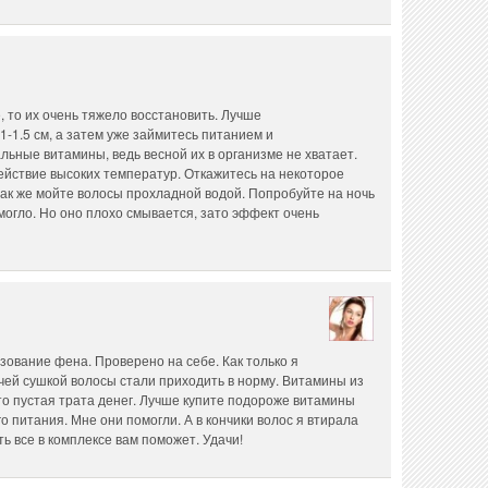
, то их очень тяжело восстановить. Лучше
1-1.5 см, а затем уже займитесь питанием и
ьные витамины, ведь весной их в организме не хватает.
ействие высоких температур. Откажитесь на некоторое
 так же мойте волосы прохладной водой. Попробуйте на ночь
могло. Но оно плохо смывается, зато эффект очень
зование фена. Проверено на себе. Как только я
чей сушкой волосы стали приходить в норму. Витамины из
о пустая трата денег. Лучше купите подороже витамины
о питания. Мне они помогли. А в кончики волос я втирала
ь все в комплексе вам поможет. Удачи!