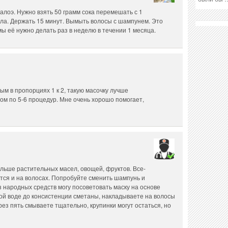
алоэ. Нужно взять 50 грамм сока перемешать с 1
сла. Держать 15 минут. Вымыть волосы с шампунем. Это
мы её нужно делать раз в неделю в течении 1 месяца.
ым в пропорциях 1 к 2, такую масочку лучше
сом по 5-6 процедур. Мне очень хорошо помогает,
льше растительных масел, овощей, фруктов. Все-
тся и на волосах. Попробуйте сменить шампунь и
 народных средств могу посоветовать маску на основе
лой воде до консистенции сметаны, накладываете на волосы
ерез пять смываете тщательно, крупинки могут остаться, но