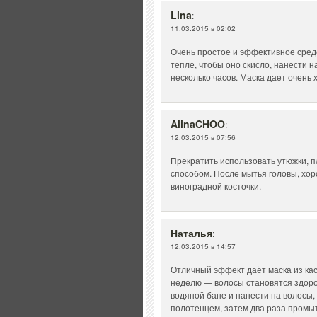
Lina
:
11.03.2015 в 02:02
Очень простое и эффективное средс
тепле, чтобы оно скисло, нанести 
несколько часов. Маска дает очень
AlinaCHOO
:
12.03.2015 в 07:56
Прекратить использовать утюжки, 
способом. После мытья головы, хор
виноградной косточки.
Наталья
:
12.03.2015 в 14:57
Отличный эффект даёт маска из кас
неделю — волосы становятся здоро
водяной бане и нанести на волосы,
полотенцем, затем два раза промыт