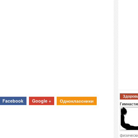
Здоровы
Facebook
Google +
Одноклассники
Гимнастик
физически