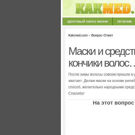
ЗДОРОВЫЙ ОБРАЗ ЖИЗНИ
ЛЕЧЕНИЕ
Kakmed.com
»
Вопрос-Ответ
Маски и средст
кончики волос
После зимы волосы совсем пришли в у
хватает. Делаю маски на основе репей
способ, желательно народными средст
Спасибо!
На этот вопрос