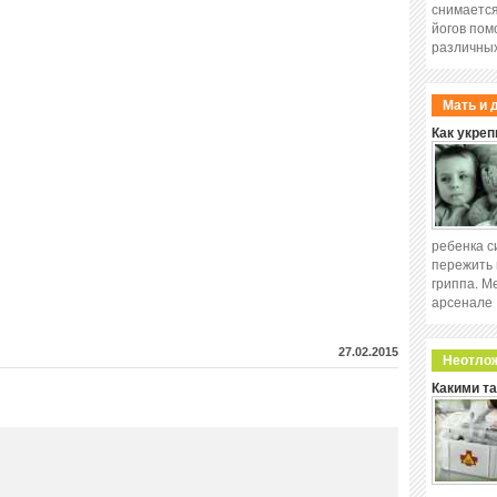
снимается
йогов пом
различных
Мать и 
Как укреп
ребенка с
пережить 
гриппа. М
арсенале
27.02.2015
Неотло
Какими т