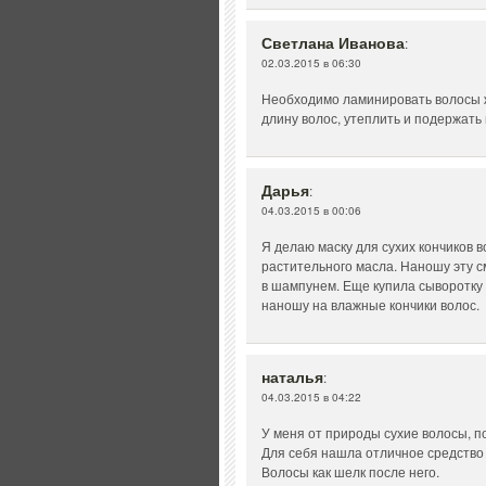
Светлана Иванова
:
02.03.2015 в 06:30
Необходимо ламинировать волосы 
длину волос, утеплить и подержать 
Дарья
:
04.03.2015 в 00:06
Я делаю маску для сухих кончиков в
растительного масла. Наношу эту с
в шампунем. Еще купила сыворотку 
наношу на влажные кончики волос.
наталья
:
04.03.2015 в 04:22
У меня от природы сухие волосы, п
Для себя нашла отличное средство 
Волосы как шелк после него.