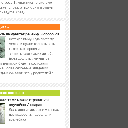
 стресс. Гимнастика по системе
огает справляться с симптомами
 недугов, среди …
дитя »
ить иммунитет ребенку. 8 способов
Детскую иммунную систему
можно и нужно воспитывать
также, как взрослые
воспитывают самих детей.
Если сделать иммунитет
ильным, он будет в состоянии
не болея сезонные эпидемии
едики считают, что у родителей в
 …
жная помощь »
аблетками можно отравиться
случайно: Аспирин
Дело лишь в дозе, как учат нас
две мудрости, народная и
врачебная.