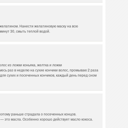
желатином. Нанести желатиновую маску на всю
минут 30, смыть теплой водой.
олос из ложки коньяка, желтка и ложки
месь раз в неделю на сухие кончики волос, промываю 2 раза
для сухих и посеченных кончиков, каждый день перед сном
оэтому раньше страдала о посеченных концов.
— это масла. Особенно хорошо действует масло кокоса.