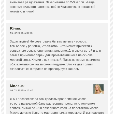
вызывает раздражения. Закапывайте по 2-3 капли. И еще
вовремя сильного насморка пейте больше чая с ромашкой,
мятой или липой.
Юлия
:
16.02.2015 в 06:00
Здраствуйте! Не советовала бы вам лечить насморк,
тем более у ребенка, «травками». Это может привести к
серьезным осложнениям или аллергие. Для своих детей и для
себя я применяю спреи для промывания носа на основе
морской воды. Химии в них никакой. Плюс, во время насморка
обязательно сон на высокой подушке. Это не дает слизи
скапливаться в горле и не провоцирует кашель.
Милена
:
16.02.2015 в 10:46
Я бы посоветовала вам сделать прополисное масло,
то есть на водяной бане растворить прополис с топленом
сливочном масле – 20 г пчелиного клея на полстакана масло.
Масло должно быть не маргаринным, а коровьим. И вы получите