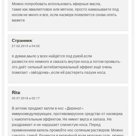
Можно попробовать использовать эфирные масла,
такие как эвкалиптовое или мятное, просто намазываете под
носом не много и все, если насморк появляется снова опять
мажете
Странник
:
27.02.2015 в 04:02
я думаю,мыло у всех найдётся под рукой.если
развести его немного и смазать внутри носа,а потом промыть-
это даёт сильный антибактериальный эффект.ещё очень
помогает «звёздочка»,если ей растереть пазухи носа.
Rita
:
30.07.2018 в 02:17
В аптеке продают капли в нос «Деринат»
иммуномодулирующее, противовирусное средство от насморка
с накопительным эффектом. Не имеет вкуса и запаха. Не
раздражает и не нарушает слизистую носа. Перед
применением капель промойте нос соляным раствором. Можно
сделать самой. Развести в кипячёной воде морскую соль, можно