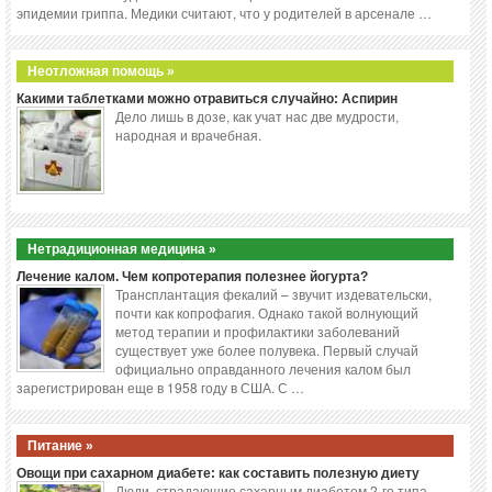
эпидемии гриппа. Медики считают, что у родителей в арсенале …
Неотложная помощь »
Какими таблетками можно отравиться случайно: Аспирин
Дело лишь в дозе, как учат нас две мудрости,
народная и врачебная.
Нетрадиционная медицина »
Лечение калом. Чем копротерапия полезнее йогурта?
Трансплантация фекалий – звучит издевательски,
почти как копрофагия. Однако такой волнующий
метод терапии и профилактики заболеваний
существует уже более полувека. Первый случай
официально оправданного лечения калом был
зарегистрирован еще в 1958 году в США. С …
Питание »
Овощи при сахарном диабете: как составить полезную диету
Люди, страдающие сахарным диабетом 2-го типа