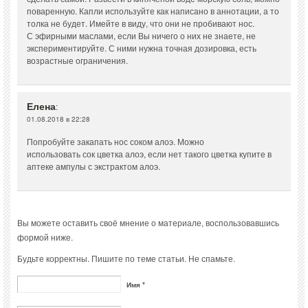
поваренную. Капли используйте как написано в аннотации, а то
толка не будет. Имейте в виду, что они не пробивают нос.
С эфирными маслами, если Вы ничего о них не знаете, не
экспериментируйте. С ними нужна точная дозировка, есть
возрастные ограничения.
Елена
:
01.08.2018 в 22:28
Попробуйте закапать нос соком алоэ. Можно
использовать сок цветка алоэ, если нет такого цветка купите в
аптеке ампулы с экстрактом алоэ.
Вы можете оставить своё мнение о материале, воспользовавшись
формой ниже.
Будьте корректны. Пишите по теме статьи. Не спамьте.
Имя *