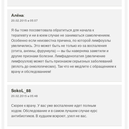
Алёна
:
20.02.2015 в 05:07
Я бы тоже посоветовала обратиться для начала к
терапевту и ни в коем случае не заниматься самолечением.
Особенно если неизвестна причина, по которой лимфоузлы
увеличились. Это может быть не только из-за воспаления
(отита, ангины, фурункула) — вы бы наверняка заметили и
другие признаки болезни. Лимфаденопатия (увеличение
лимфоузлов) может быть признаком серьезных заболеваний
(вплоть до онкологических). Так что не медлите с обращением к
врачу и обследованием!
SokoL_88
:
20.02.2015 в 05:48
Скорее к врачу. У вас уже воспаление идет полным
ходом. Обследование и в самом лучшем случае курс
антибиотиков. В худшем вскроют, узел не вас.