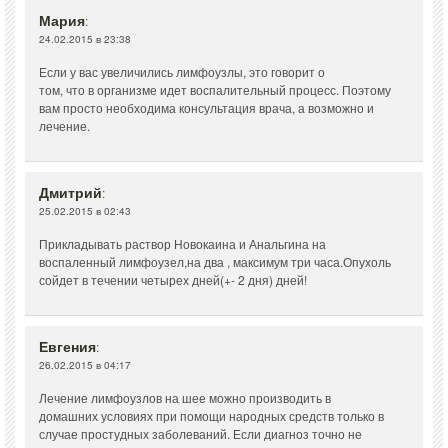
Мария
:
24.02.2015 в 23:38
Если у вас увеличились лимфоузлы, это говорит о
том, что в организме идет воспалительный процесс. Поэтому
вам просто необходима консультация врача, а возможно и
лечение.
Дмитрий
:
25.02.2015 в 02:43
Прикладывать раствор Новокаина и Анальгина на
воспаленный лимфоузел,на два , максимум три часа.Опухоль
сойдет в течении четырех дней(+- 2 дня) дней!
Евгения
:
26.02.2015 в 04:17
Лечение лимфоузлов на шее можно производить в
домашних условиях при помощи народных средств только в
случае простудных заболеваний. Если диагноз точно не