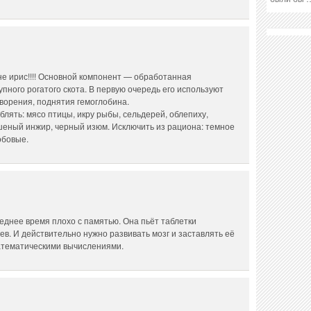
е ирис!!!! Основной компонент — обработанная
пного рогатого скота. В первую очередь его используют
ворения, поднятия гемоглобина.
лять: мясо птицы, икру рыбы, сельдерей, облепиху,
шеный инжир, черный изюм. Исключить из рациона: темное
обовые.
леднее время плохо с памятью. Она пьёт таблетки
ев. И действительно нужно развивать мозг и заставлять её
математическими вычислениями.