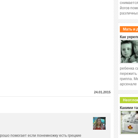
снимается
йогов пом
различных
Мать и 
Как укреп
ребенка с
пережить 
гриппа. М
арсенале
24.01.2015
Неотло
Какими т
орошо помогает если понемножку есть грецкие