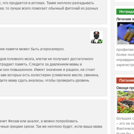
, что продается в аптеках. Также неплохо разгадывать
ев, то лучше всего помогает обычный фиточай из разных
Нетради
Лечение 
ния памяти может быть атеросклероз.
профилакт
более пол
дов головного мозга, клетки не получают достаточного
оправданн
 страдает память. Следите за давлением мамы и
зарегистр
и оно повышенное. Имеет значение и рацион, не стоит
таве которых есть холестерин (сливочное масло, свинина,
дите маму сдать анализы, чтобы проверить уровень
Питание
Овощи при
больших с
начит Фезам или аналог, а можно попробовать
– это не 
ные грецкие орехи. Так же неплохо будет, если ваша мама
Фактическ
были бы 