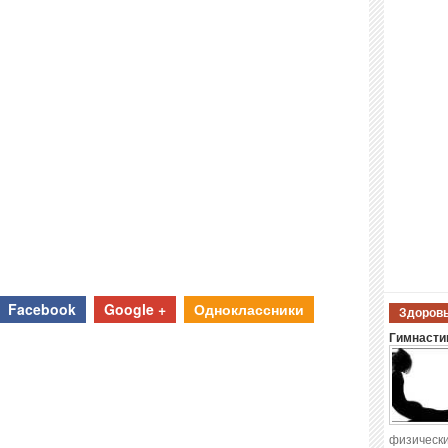
Facebook
Google +
Одноклассники
Здоровы
Гимнастик
физически