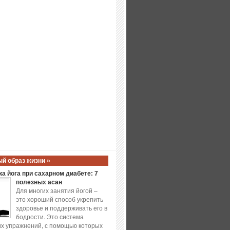
й образ жизни »
а йога при сахарном диабете: 7
полезных асан
Для многих занятия йогой –
это хороший способ укрепить
здоровье и поддерживать его в
бодрости. Это система
х упражнений, с помощью которых