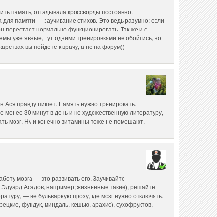
ить память, отгадывала кроссворды постоянно.
 для памяти — заучивание стихов. Это ведь разумно: если
он перестает нормально функционировать. Так же и с
лемы уже явные, тут одними тренировками не обойтись, но
арствах вы пойдете к врачу, а не на форум))
н Ася правду пишет. Память нужно тренировать.
не менее 30 минут в день и не художественную литературу,
ать мозг. Ну и конечно витамины тоже не помешают.
боту мозга — это развивать его. Заучивайте
т Эдуард Асадов, например; жизненные такие), решайте
ратуру, — не бульварную прозу, где мозг нужно отключать.
ецкие, фундук, миндаль, кешью, арахис), сухофруктов,