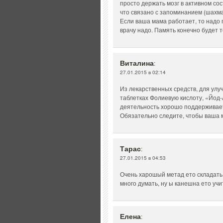
просто держать мозг в активном со
что связано с запоминанием (шахмат
Если ваша мама работает, то надо 
врачу надо. Память конечно будет 
Виталина
:
27.01.2015 в 02:14
Из лекарственных средств, для улу
таблетках Фолиевую кислоту, «Йод-
деятельность хорошо поддерживает
Обязательно следите, чтобы ваша 
Тарас
:
27.01.2015 в 04:53
Очень харошый метад ето складать 
много думать, ну ы канешна ето уч
Елена
: