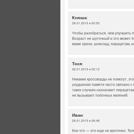
Ксюша
:
26.01.2015 в 00:53
Чтобы разобраться, чем улучшить 
Возраст не шуточный и это может б
маме орехи, шоколад, пирацетам, но
Тося
:
26.01.2015 в 02:12
Никакие кроссворды не помогут, эт
ухудшение памяти часто связано с
таких случаях назначают пирацета
не вызывают побочных явлений.
Иван
:
26.01.2015 в 06:48
Кое что — это еще не критично. Те