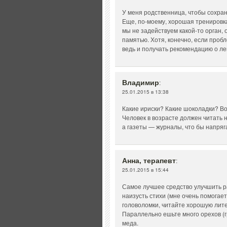
У меня родственница, чтобы сохран
Еще, по-моему, хорошая тренировка
мы не задействуем какой-то орган, 
памятью. Хотя, конечно, если проб
ведь и получать рекомендацию о лек
Владимир
:
25.01.2015 в 13:38
Какие ириски? Какие шоколадки? Во
Человек в возрасте должен читать 
а газеты — журналы, что бы напряг
Анна, терапевт
:
25.01.2015 в 15:44
Самое лучшее средство улучшить ра
наизусть стихи (мне очень помогае
головоломки, читайте хорошую лите
Параллельно ешьте много орехов (гр
меда.