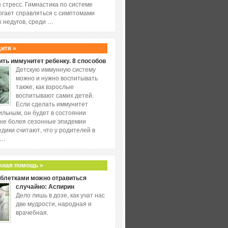
 стресс. Гимнастика по системе
огает справляться с симптомами
 недугов, среди …
дитя »
ить иммунитет ребенку. 8 способов
Детскую иммунную систему
можно и нужно воспитывать
также, как взрослые
воспитывают самих детей.
Если сделать иммунитет
ильным, он будет в состоянии
не болея сезонные эпидемии
едики считают, что у родителей в
 …
жная помощь »
аблетками можно отравиться
случайно: Аспирин
Дело лишь в дозе, как учат нас
две мудрости, народная и
врачебная.