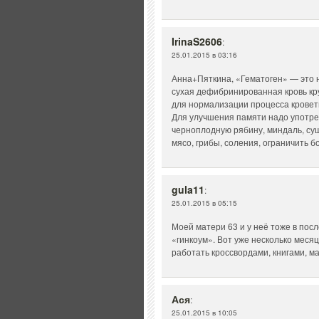
IrinaS2606
:
25.01.2015 в 03:16
Анна+Пяткина, «Гематоген» — это н
сухая дефибринированная кровь кру
для нормализации процесса кровет
Для улучшения памяти надо употреб
черноплодную рябину, миндаль, су
мясо, грибы, соления, ограничить б
gula11
:
25.01.2015 в 05:15
Моей матери 63 и у неё тоже в пос
«гинкоум». Вот уже несколько месяц
работать кроссвордами, книгами, 
Ася
:
25.01.2015 в 10:05