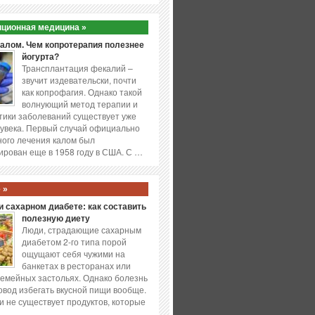
ционная медицина »
калом. Чем копротерапия полезнее
йогурта?
Трансплантация фекалий –
звучит издевательски, почти
как копрофагия. Однако такой
волнующий метод терапии и
ики заболеваний существует уже
увека. Первый случай официально
ого лечения калом был
ирован еще в 1958 году в США. С …
 »
 сахарном диабете: как составить
полезную диету
Люди, страдающие сахарным
диабетом 2-го типа порой
ощущают себя чужими на
банкетах в ресторанах или
емейных застольях. Однако болезнь
повод избегать вкусной пищи вообще.
и не существует продуктов, которые
…