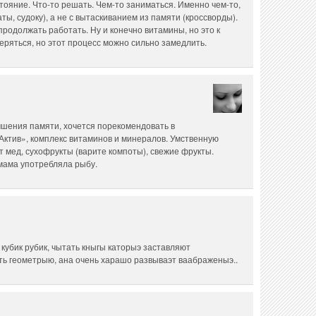
стояние. Что-то решать. Чем-то заниматься. Именно чем-то,
ы, судоку), а не с вытаскиванием из памяти (кроссворды).
продолжать работать. Ну и конечно витамины, но это к
теряться, но этот процесс можно сильно замедлить.
чшения памяти, хочется порекомендовать в
Актив», комплекс витаминов и минералов. Умственную
 мед, сухофрукты (варите компоты), свежие фрукты.
мама употребляла рыбу.
кубик рубик, чытать кныгы каторыэ заставляют
ить геометрыю, ана очень харашо развываэт ваабраженыэ..