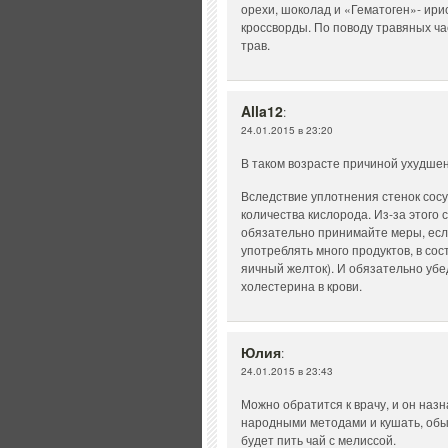
орехи, шоколад и «Гематоген»- ирис
кроссворды. По поводу травяных ча
трав.
Alla12
:
24.01.2015 в 23:20
В таком возрасте причиной ухудше
Вследствие уплотнения стенок сосу
количества кислорода. Из-за этого
обязательно принимайте меры, есл
употреблять много продуктов, в сос
яичный желток). И обязательно убе
холестерина в крови.
Юлия
:
24.01.2015 в 23:43
Можно обратится к врачу, и он наз
народными методами и кушать, обыч
будет пить чай с мелиссой.