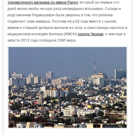
трехмесячного мальчика по имени Рахул
, который за первые сто
дней жизни якобы четыре раза неожиданно вспыхивал. Соседи и
родственники Раджешвари были уверены в том, что ребенка
поджигает сама мамаша. Поэтому её в 22 года вместе с сыном,
мужем и старшей дочерью выгнали из села, а пристанище нашлось в
медицинском колледже Килпаук (KMCH)
города Ченнаи
, о чем еще в
августе 2013 года сообщили СМИ мира.