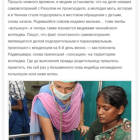
Прошло немного времени, и медики установили, что на деле никаких
самовозгораний с Рахулом не происходило, а молодая мать, которую
и в Ченнаи стали подозревать в жестоком обращении с детьми,
снова зачала. Родившийся совсем недавно мальчик… тоже якобы
«вспыхнул» и теперь также изучается медиками ченнайского
колледжа. Пишут, что факт спонтанного самовозгорания,
являющегося делом подозрительным и паранормальным,
произошел с младенцем на 6-й день жизни, — как пояснила
Раджешвари, снова принесшая «сенсацию» на территорию
колледжа. Где до выяснения правды родительницу пришлось
приютить. На сей раз у безымянного пока индийца неожиданно
полыхнули ноги ниже колен.