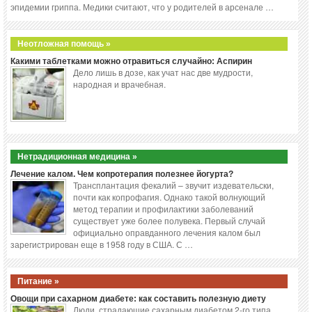
эпидемии гриппа. Медики считают, что у родителей в арсенале …
Неотложная помощь »
Какими таблетками можно отравиться случайно: Аспирин
Дело лишь в дозе, как учат нас две мудрости,
народная и врачебная.
Нетрадиционная медицина »
Лечение калом. Чем копротерапия полезнее йогурта?
Трансплантация фекалий – звучит издевательски,
почти как копрофагия. Однако такой волнующий
метод терапии и профилактики заболеваний
существует уже более полувека. Первый случай
официально оправданного лечения калом был
зарегистрирован еще в 1958 году в США. С …
Питание »
Овощи при сахарном диабете: как составить полезную диету
Люди, страдающие сахарным диабетом 2-го типа