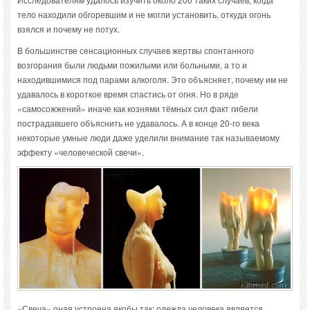
тело находили обгоревшим и не могли установить, откуда огонь
взялся и почему не потух.
В большинстве сенсационных случаев жертвы спонтанного
возгорания были людьми пожилыми или больными, а то и
находившимися под парами алкоголя. Это объясняет, почему им не
удавалось в короткое время спастись от огня. Но в ряде
«самосожжений» иначе как кознями тёмных сил факт гибели
пострадавшего объяснить не удавалось. А в конце 20-го века
некоторые умные люди даже уделили внимание так называемому
эффекту «человеческой свечи».
«Свеча» оная устроена якобы так: одежда человека является