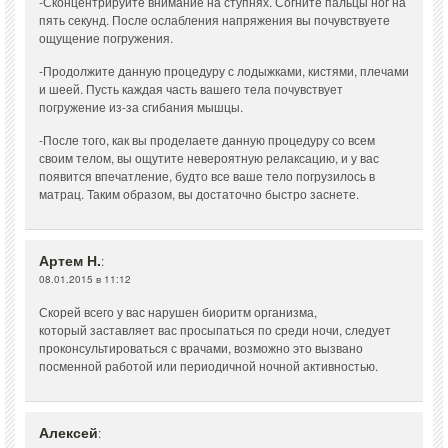
-Сконцентрируйте внимание на ступнях. Согните пальцы ног на
пять секунд. После ослабления напряжения вы почувствуете
ощущение погружения.
-Продолжите данную процедуру с лодыжками, кистями, плечами
и шеей. Пусть каждая часть вашего тела почувствует
погружение из-за сгибания мышцы.
-После того, как вы проделаете данную процедуру со всем
своим телом, вы ощутите невероятную релаксацию, и у вас
появится впечатление, будто все ваше тело погрузилось в
матрац. Таким образом, вы достаточно быстро заснете.
Артем Н.
:
08.01.2015 в 11:12
Скорей всего у вас нарушен биоритм организма,
который заставляет вас просыпаться по среди ночи, следует
проконсультироваться с врачами, возможно это вызвано
посменной работой или периодичной ночной активностью.
Алексей
: