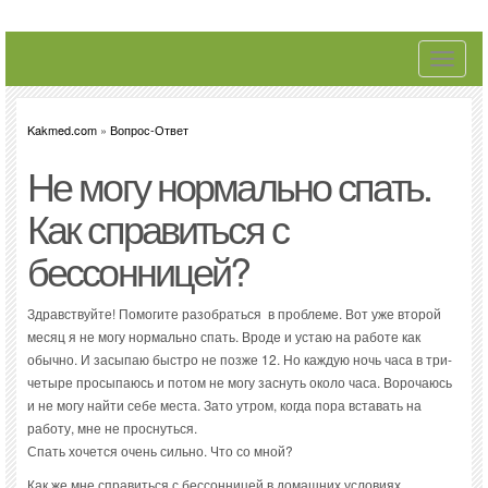
Toggle
navigati
Kakmed.com
»
Вопрос-Ответ
Не могу нормально спать.
Как справиться с
бессонницей?
Здравствуйте! Помогите разобраться в проблеме. Вот уже второй
месяц я не могу нормально спать. Вроде и устаю на работе как
обычно. И засыпаю быстро не позже 12. Но каждую ночь часа в три-
четыре просыпаюсь и потом не могу заснуть около часа. Ворочаюсь
и не могу найти себе места. Зато утром, когда пора вставать на
работу, мне не проснуться.
Спать хочется очень сильно. Что со мной?
Как же мне справиться с бессонницей в домашних условиях,