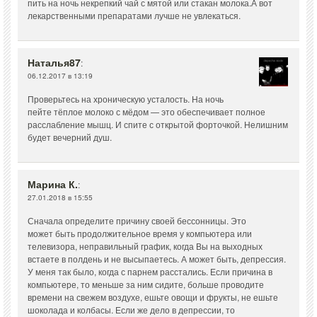
пить на ночь некрепкий чай с мятой или стакан молока.А вот
лекарственными препаратами лучше не увлекаться.
Наталья87
:
06.12.2017 в 13:19
Проверьтесь на хроническую усталость. На ночь
пейте тёплое молоко с мёдом — это обеспечивает полное
расслабление мышц. И спите с открытой форточкой. Нелишним
будет вечерний душ.
Марина К.
:
27.01.2018 в 15:55
Сначала определите причину своей бессонницы. Это
может быть продолжительное время у компьютера или
телевизора, неправильный график, когда Вы на выходных
встаете в полдень и не высыпаетесь. А может быть, депрессия.
У меня так было, когда с парнем расстались. Если причина в
компьютере, то меньше за ним сидите, больше проводите
времени на свежем воздухе, ешьте овощи и фрукты, не ешьте
шоколада и колбасы. Если же дело в депрессии, то