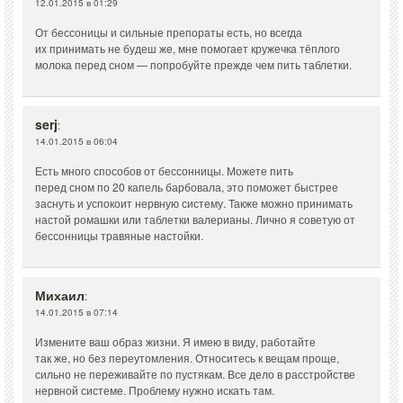
12.01.2015 в 01:29
От бессоницы и сильные препораты есть, но всегда
их принимать не будеш же, мне помогает кружечка тёплого
молока перед сном — попробуйте прежде чем пить таблетки.
serj
:
14.01.2015 в 06:04
Есть много способов от бессонницы. Можете пить
перед сном по 20 капель барбовала, это поможет быстрее
заснуть и успокоит нервную систему. Также можно принимать
настой ромашки или таблетки валерианы. Лично я советую от
бессонницы травяные настойки.
Михаил
:
14.01.2015 в 07:14
Измените ваш образ жизни. Я имею в виду, работайте
так же, но без переутомления. Относитесь к вещам проще,
сильно не переживайте по пустякам. Все дело в расстройстве
нервной системе. Проблему нужно искать там.