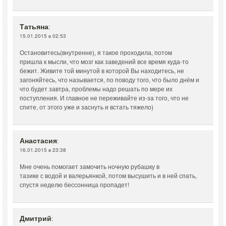
Татьяна
:
15.01.2015 в 02:53
Остановитесь(внутренне), я такое проходила, потом
пришла к мысли, что мозг как заведений все время куда-то
бежит. Живите той минутой в которой Вы находитесь, не
загоняйтесь, что называется, по поводу того, что было днём и
что будет завтра, проблемы надо решать по мере их
поступления. И главное не переживайте из-за того, что не
спите, от этого уже и заснуть и встать тяжело)
Анастасия
:
16.01.2015 в 23:38
Мне очень помогает замочить ночную рубашку в
тазике с водой и валерьянкой, потом высушить и в ней спать,
спустя неделю бессонница пропадет!
Дмитрий
: