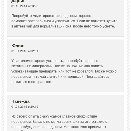
Дарья
:
31.12.2014 в 23:23
Попробуйте медитировать перед сном, хорошо
помогает расслабиться и успокоиться. Если не поможет купите
в аптеке чай для нормализации сна, после него точно уснете.
Юлия
:
01.01.2015 в 02:51
У вас элементарная усталость, попробуйте пропить
витамины с минералами. Так же на ночь можно попить
успокаивающие препараты или тот же корвалол. Так же можно
перед сном пить чай с мятой или мелиссой. Постарайтесь
ложиться спать раньше.
Надежда
:
01.01.2015 в 20:19
Из своего опыта скажу -самое главное спокойствие
перед сном. Бывало не могла заснуть из-за этого,также от
перевозбуждения перед сном. Моя знакомая принимает