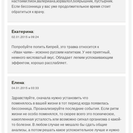
настойки:пион,валериана,корвалол,боярышник, пустырник.
Если бессонница у вас уже продолжительное время стоит
обратиться к врачу.
Екатерина
:
02.01.2015 в 09:24
Попробуйте попить Кипрей, это травка относится к
«Иван чаям»- исконно русским напиткам. У нее приятный,
немного кисловатый вкус. Обладает легким успокаивающим
эффектом, хорошо расслабляет.
Елена
:
04.01.2015 в 03:33
Здравствуйте, сначала нужно установить что
поменялось в вашей жизни в тот период когда появилась
бессонница. Проанализируйте последние события. Если ритм
жизни не особо поменялся, то скорее всего это психическое,
накопленная усталость или возможно сигнал организма о какой-
то болезни. В любом случае не мешало бы сдать общие
анализы, а потом решать какое успокоительное лучше и нужно