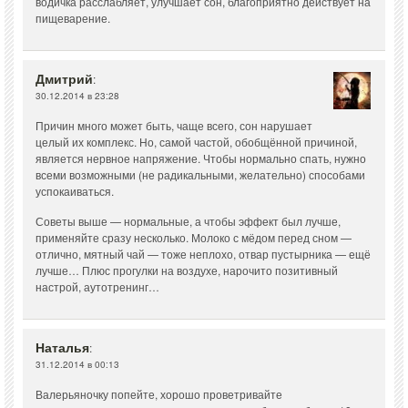
водичка расслабляет, улучшает сон, благоприятно действует на
пищеварение.
Дмитрий
:
30.12.2014 в 23:28
Причин много может быть, чаще всего, сон нарушает
целый их комплекс. Но, самой частой, обобщённой причиной,
является нервное напряжение. Чтобы нормально спать, нужно
всеми возможными (не радикальными, желательно) способами
успокаиваться.
Советы выше — нормальные, а чтобы эффект был лучше,
применяйте сразу несколько. Молоко с мёдом перед сном —
отлично, мятный чай — тоже неплохо, отвар пустырника — ещё
лучше… Плюс прогулки на воздухе, нарочито позитивный
настрой, аутотренинг…
Наталья
:
31.12.2014 в 00:13
Валерьяночку попейте, хорошо проветривайте