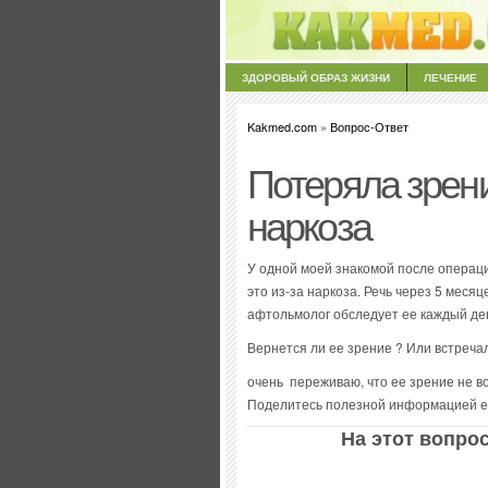
ЗДОРОВЫЙ ОБРАЗ ЖИЗНИ
ЛЕЧЕНИЕ
Kakmed.com
»
Вопрос-Ответ
Потеряла зрен
наркоза
У одной моей знакомой после операц
это из-за наркоза. Речь через 5 месяц
афтольмолог обследует ее каждый день
Вернется ли ее зрение ? Или встречал
очень переживаю, что ее зрение не в
Поделитесь полезной информацией есл
На этот вопрос