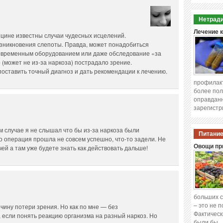
Нетради
Лечение 
ицине известны случаи чудесных исцелений.
зникновения слепоты. Правда, может понадобиться
современным оборудованием или даже обследование «за
 (может не из-за наркоза) пострадало зрение.
ставить точный диагноз и дать рекомендации к лечению.
профилакт
более пол
оправданн
зарегистр
ом случае я не слышал что бы из-за наркоза были
Питание
о операция прошла не совсем успешно, что-то задели. Не
Овощи при
ей а там уже будете знать как действовать дальше!
больших с
– это не 
чину потери зрения. Но как по мне — без
Фактическ
, если понять реакцию организма на разный наркоз. Но
были бы 