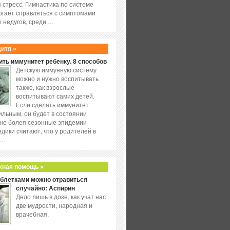
 стресс. Гимнастика по системе
огает справляться с симптомами
 недугов, среди …
дитя »
ить иммунитет ребенку. 8 способов
Детскую иммунную систему
можно и нужно воспитывать
также, как взрослые
воспитывают самих детей.
Если сделать иммунитет
ильным, он будет в состоянии
не болея сезонные эпидемии
едики считают, что у родителей в
 …
жная помощь »
аблетками можно отравиться
случайно: Аспирин
Дело лишь в дозе, как учат нас
две мудрости, народная и
врачебная.