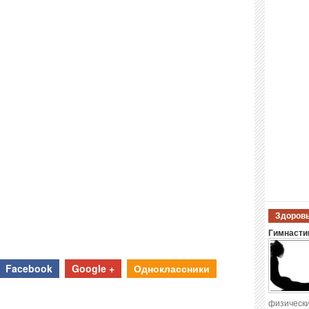
Здоровы
Гимнастик
Facebook
Google +
Одноклассники
физически