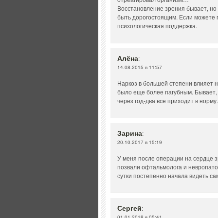
Восстановление зрения бывает, но 
быть дорогостоящим. Если можете 
психологическая поддержка.
Алёна
:
14.08.2015 в 11:57
Наркоз в большей степени влияет н
было еще более пагубным. Бывает, 
через год-два все приходит в норму.
Зарина
:
20.10.2017 в 15:19
У меня после операции на сердце з
позвали офтальмолога и невропатол
сутки постепенно начала видеть са
Сергей
:
01.01.2018 в 05:41