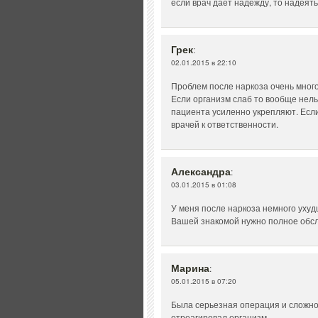
если врач даёт надежду, то надеять
Грек
:
02.01.2015 в 22:10
Проблем после наркоза очень мног
Если организм слаб то вообще нел
пациента усиленно укрепляют. Если
врачей к ответственности.
Александра
:
03.01.2015 в 01:08
У меня после наркоза немного ухуд
Вашей знакомой нужно полное обсл
Марина
:
05.01.2015 в 07:20
Была серьезная операция и сложно с
отреагировал организм…