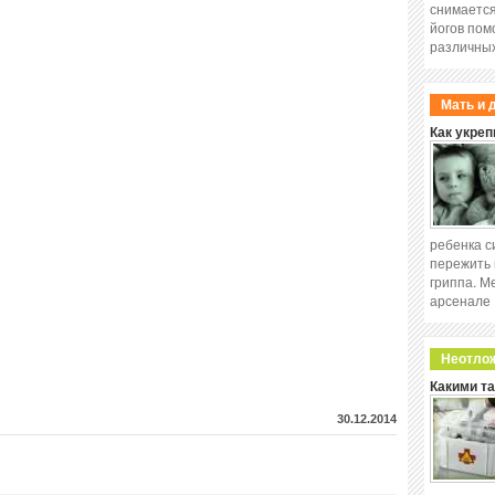
снимается
йогов пом
различных
Мать и 
Как укреп
ребенка с
пережить 
гриппа. М
арсенале
Неотло
Какими т
30.12.2014