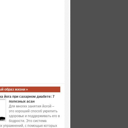
й образ жизни »
а йога при сахарном диабете: 7
полезных асан
Для многих занятия йогой –
это хороший способ укрепить
здоровье и поддерживать его в
бодрости. Это система
х упражнений, с помощью которых