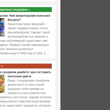
ционная медицина »
калом. Чем копротерапия полезнее
йогурта?
Трансплантация фекалий –
звучит издевательски, почти
как копрофагия. Однако такой
волнующий метод терапии и
ики заболеваний существует уже
увека. Первый случай официально
ого лечения калом был
ирован еще в 1958 году в США. С …
 »
 сахарном диабете: как составить
полезную диету
Люди, страдающие сахарным
диабетом 2-го типа порой
ощущают себя чужими на
банкетах в ресторанах или
емейных застольях. Однако болезнь
повод избегать вкусной пищи вообще.
и не существует продуктов, которые
…