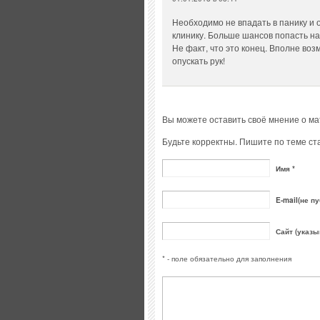
Необходимо не впадать в панику и о
клинику. Больше шансов попасть н
Не факт, что это конец. Вполне воз
опускать рук!
Вы можете оставить своё мнение о м
Будьте корректны. Пишите по теме ста
Имя *
E-mail(не пу
Сайт (указы
* - поле обязательно для заполнения