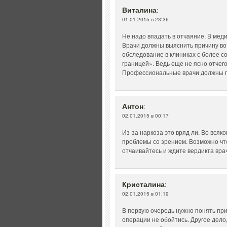
Виталина
:
01.01.2015 в 23:36
Не надо впадать в отчаяние. В мед
Врачи должны выяснить причину во
обследование в клиниках с более 
границей». Ведь еще не ясно отчего
Профессиональные врачи должны по
Антон
:
02.01.2015 в 00:17
Из-за наркоза это вряд ли. Во всяк
проблемы со зрением. Возможно чт
отчаивайтесь и ждите вердикта врач
Кристалина
:
02.01.2015 в 01:19
В первую очередь нужно понять при
операции не обойтись. Другое дело