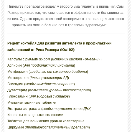
Прием 38 препаратов вошел у второго ума планеты в привычку. Сам
Рознер признается, что сомневается в эффективности большинства
из них. Однако продолжает свой эксперимент, главная цель которого
— прожить как можно больше лет в трезвом и здравом уме.
Рецепт коктейля для развития интеллекта и профилактики
заболеваний от Рика Рознера (IQ=192):
Капсулы с рыбьим жиром (
источник кислот «омега-3»
)
Аспирин (
для профилактики инсульта
)
Метформин (
средство от сахарного диабета
)
Метопролол (
для нормализации АД
)
Глисодин (
якобы замедляет старение
)
Дутастерид (
повышает уровень тестостерона
)
Глюкозамин (
для здоровья суставов
)
Мультивитаминные таблетки
Экстракт астрагала (
якобы тормозит износ ДНК
)
Конфеты с пищевыми волокнами
Таблетки для понижения уровня холестерина
Циркумин (
противовоспалительный препарат
)