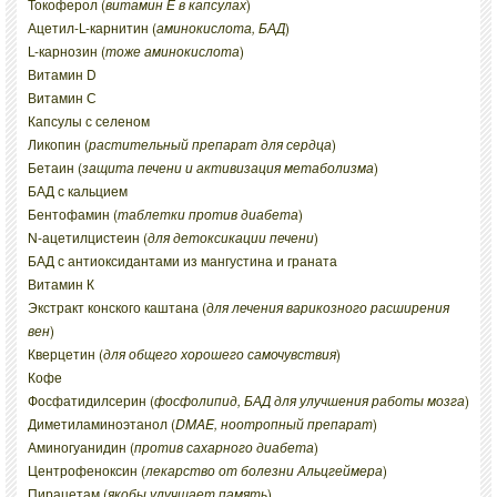
Токоферол (
витамин Е в капсулах
)
Ацетил-L-карнитин (
аминокислота, БАД
)
L-карнозин (
тоже аминокислота
)
Витамин D
Витамин С
Капсулы с селеном
Ликопин (
растительный препарат для сердца
)
Бетаин (
защита печени и активизация метаболизма
)
БАД с кальцием
Бентофамин (
таблетки против диабета
)
N-ацетилцистеин (
для детоксикации печени
)
БАД с антиоксидантами из мангустина и граната
Витамин К
Экстракт конского каштана (
для лечения варикозного расширения
вен
)
Кверцетин (
для общего хорошего самочувствия
)
Кофе
Фосфатидилсерин (
фосфолипид, БАД для улучшения работы мозга
)
Диметиламиноэтанол (
DMAE, ноотропный препарат
)
Аминогуанидин (
против сахарного диабета
)
Центрофеноксин (
лекарство от болезни Альцгеймера
)
Пирацетам (
якобы улучшает память
)