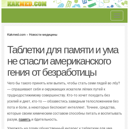
Toggle
navigati
Kakmed.com
»
Новости медицины
Таблетки для памяти и ума
не спасли американского
гения от безработицы
Чего бы такого принять или выпить, чтобы стать семи пядей во лбу?
— спрашивают себя и окружающих искатели лёгких путей к
труднодостижимому совершенству. Кто-то хочет похудеть без
усилий и диет, кто-то — обзавестись завидным телосложением без
пота и боли, а некоторых беспокоит интеллект. Точнее, средства,
которые своим химическим составом способны питать и воспитывать
разум,
память
и бдительность.
Удержать на плаву общественный интерес к таблеткам для ума