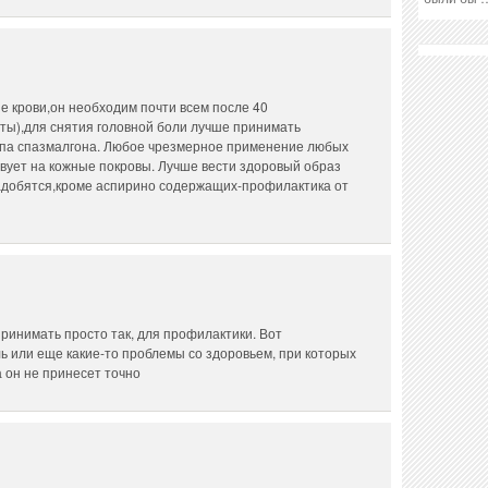
е крови,он необходим почти всем после 40
ы),для снятия головной боли лучше принимать
а спазмалгона. Любое чрезмерное применение любых
вует на кожные покровы. Лучше вести здоровый образ
адобятся,кроме аспирино содержащих-профилактика от
принимать просто так, для профилактики. Вот
ль или еще какие-то проблемы со здоровьем, при которых
 он не принесет точно