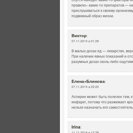
правило» какие-то препаратов — не
прислушиваться к своему организму
подвижный образ жизни.
Виктор
:
07.11.2014 в 01:29
В малых дозах яд — лекарство, вер
При наличии явных показаний и от
разумных дозах сколь-либо ощутимо
Елена+Блинова
:
07.11.2014 в 23:20
Аспирин может быть полезен тем, 
инфаркт, потому что разжижает кро
нельзя назначать его самостоятель
Irina
:
11.11.2014 в 12:28