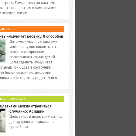
 стресс. Гимнастика по системе
огает справляться с симптомами
 недугов, среди …
дитя »
ить иммунитет ребенку. 8 способов
Детскую иммунную систему
можно и нужно воспитывать
также, как взрослые
воспитывают самих детей.
Если сделать иммунитет
ильным, он будет в состоянии
не болея сезонные эпидемии
едики считают, что у родителей в
 …
жная помощь »
аблетками можно отравиться
случайно: Аспирин
Дело лишь в дозе, как учат нас
две мудрости, народная и
врачебная.