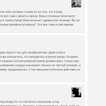
ли себе аспирин только из-за того, что в роду
а все-таки с визита к врачу. Ваши головные боли могут
 и в таком случае Вам назначат адекватное лечение. Вы не
льным приемом аспирина? Это все-таки не витаминки.
рин просто так, для профилактики. Даже если в
и вы опасаетесь, что находитесь в группе риска. Аспирин
и азначать его регулярный прием должен врач, только при
аболеваниях сердца назначают обычно не чистый аспирин, а
мер, кардиомагнил. У них меньшее побочное действие на
од назад что-то считалось полезным, а год
еблагоприятные. Поэтому, самостоятельно «брать себе за