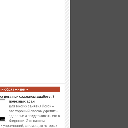
й образ жизни »
а йога при сахарном диабете: 7
полезных асан
Для многих занятия йогой –
это хороший способ укрепить
здоровье и поддерживать его в
бодрости. Это система
х упражнений, с помощью которых