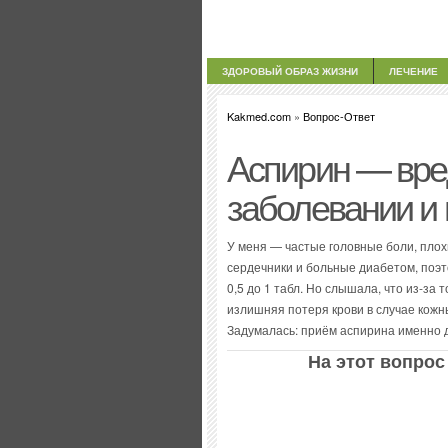
ЗДОРОВЫЙ ОБРАЗ ЖИЗНИ
ЛЕЧЕНИЕ
Kakmed.com
»
Вопрос-Ответ
Аспирин — вре
заболевании и 
У меня — частые головные боли, плох
сердечники и больные диабетом, поэт
0,5 до 1 табл. Но слышала, что из-за 
излишняя потеря крови в случае кожн
Задумалась: приём аспирина именно д
На этот вопрос