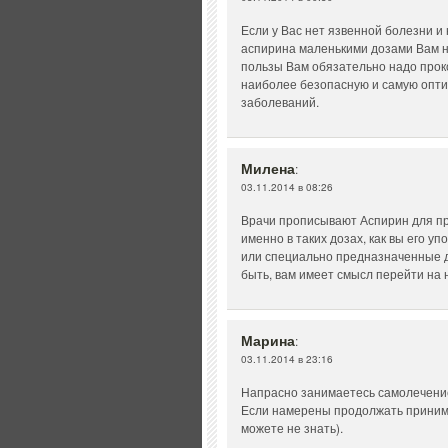
Если у Вас нет язвенной болезни и
аспирина маленькими дозами Вам н
пользы Вам обязательно надо проко
наиболее безопасную и самую опти
заболеваний.
Милена
:
03.11.2014 в 08:26
Врачи прописывают Аспирин для п
именно в таких дозах, как вы его у
или специально предназначенные дл
быть, вам имеет смысл перейти на 
Марина
:
03.11.2014 в 23:16
Напрасно занимаетесь самолечение
Если намерены продолжать принимат
можете не знать).