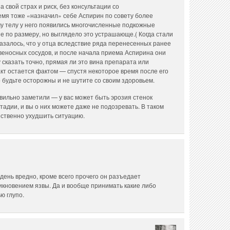
 свой страх и риск, без консультации со
емя тоже «назначил» себе Аспирин по совету более
му телу у него появились многочисленные подкожные
 по размеру, но выглядело это устрашающе.( Когда стали
казалось, что у отца вследствие ряда перенесенных ранее
веносных сосудов, и после начала приема Аспирина они
 сказать точно, прямая ли это вина препарата или
кт остается фактом — спустя некоторое время после его
о будьте осторожны и не шутите со своим здоровьем.
авильно заметили — у вас может быть эрозия стенок
тадии, и вы о них можете даже не подозревать. В таком
ственно ухудшить ситуацию.
 день вредно, кроме всего прочего он разъедает
никновением язвы. Да и вообще принимать какие либо
ю глупо.