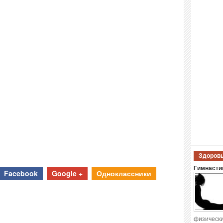
Здоровы
Гимнастик
Facebook
Google +
Одноклассники
физически