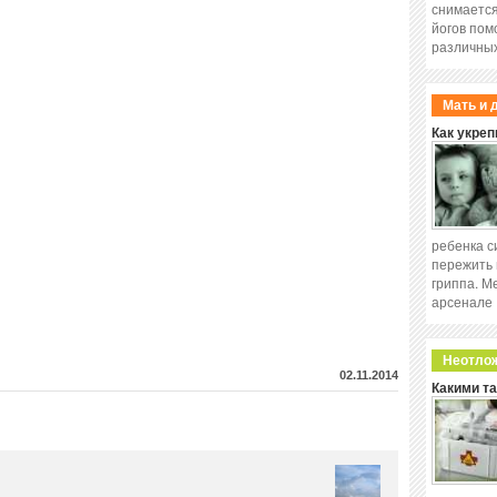
снимается
йогов пом
различных
Мать и 
Как укреп
ребенка с
пережить 
гриппа. М
арсенале
Неотло
02.11.2014
Какими т