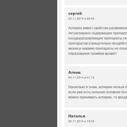
сергей
:
03.11.2014 в 23:42
Аспирин имеет свойства разжижени
лет(аспирино содержащие препарат
сосудорасширяющие препараты,тип
препаратов отрицательно воздейст
жизни,и никакие препараты не пон
образования тромбов крови!!!
Алена
:
04.11.2014 в 01:12
Насколько я знаю, аспирин нельзя 
если уже есть сильная головная бо
можно принимать аспирин, то вреда
Наталья
:
05.11.2014 в 13:34