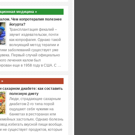
ционная медицина »
калом. Чем копротерапия полезнее
йогурта?
Трансплантация фекалий –
звучит издевательски, почти
как копрофагия. Однако такой
волнующий метод терапии и
ики заболеваний существует уже
увека. Первый случай официально
ого лечения калом был
ирован еще в 1958 году в США. С …
 »
 сахарном диабете: как составить
полезную диету
Люди, страдающие сахарным
диабетом 2-го типа порой
ощущают себя чужими на
банкетах в ресторанах или
емейных застольях. Однако болезнь
повод избегать вкусной пищи вообще.
и не существует продуктов, которые
…