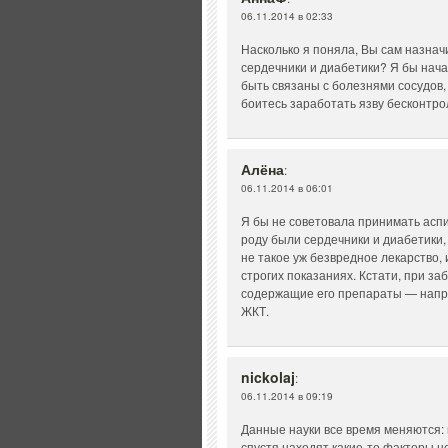
06.11.2014 в 02:33
Насколько я поняла, Вы сам назначи
сердечники и диабетики? Я бы начал
быть связаны с болезнями сосудов,
боитесь заработать язву бесконтро
Алёна
:
06.11.2014 в 06:01
Я бы не советовала принимать аспи
роду были сердечники и диабетики, 
не такое уж безвредное лекарство, 
строгих показаниях. Кстати, при з
содержащие его препараты — напри
ЖКТ.
nickolaj
:
06.11.2014 в 09:19
Данные науки все время меняются: г
спустя находят какие-то факторы н