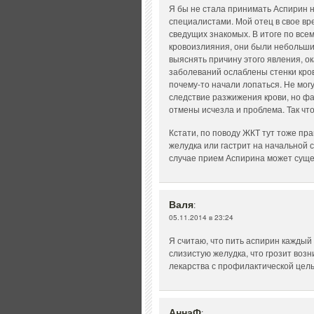
Я бы не стала принимать Аспирин на
специалистами. Мой отец в свое вр
сведущих знакомых. В итоге по все
кровоизлияния, они были небольшие
выяснять причину этого явления, о
заболеваний ослаблены стенки кро
почему-то начали лопаться. Не могу
следствие разжижения крови, но фа
отмены исчезла и проблема. Так чт
Кстати, по поводу ЖКТ тут тоже пр
желудка или гастрит на начальной с
случае прием Аспирина может суще
Валя
:
05.11.2014 в 23:24
Я считаю, что пить аспирин каждый
слизистую желудка, что грозит воз
лекарства с профилактической цель
АннаФ
: