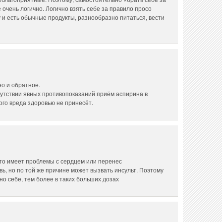
 очень логично. Логично взять себе за правило просо
 и есть обычные продукты, разнообразно питаться, вести
но и обратное.
сутствии явных противопоказаний приём аспирина в
го вреда здоровью не принесёт.
кто имеет проблемы с сердцем или перенес
вь, но по той же причине может вызвать инсульт. Поэтому
но себе, тем более в таких больших дозах