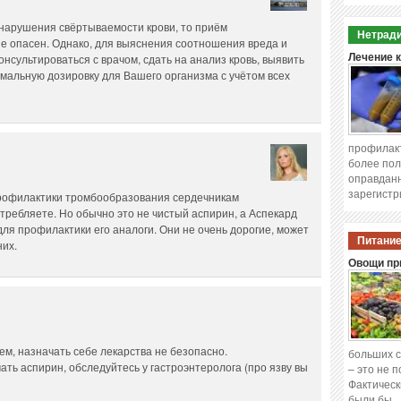
 нарушения свёртываемости крови, то приём
Нетради
е опасен. Однако, для выяснения соотношения вреда и
нсультироваться с врачом, сдать на анализ кровь, выявить
Лечение 
мальную дозировку для Вашего организма с учётом всех
профилакт
более пол
оправданн
зарегистр
рофилактики тромбообразования сердечникам
потребляете. Но обычно это не чистый аспирин, а Аспекард
я профилактики его аналоги. Они не очень дорогие, может
Питание
них.
Овощи при
м, назначать себе лекарства не безопасно.
больших с
ь аспирин, обследуйтесь у гастроэнтеролога (про язву вы
– это не 
Фактическ
были бы 