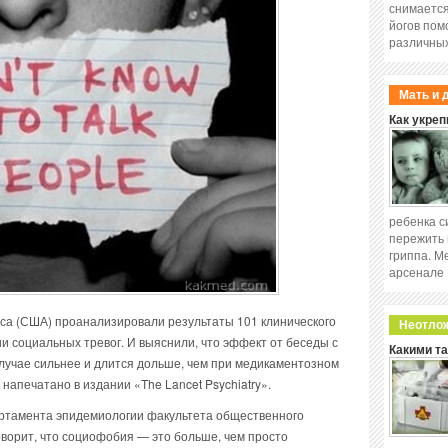
снимается
йогов пом
различных
Мать и 
Как укреп
ребенка с
пережить 
гриппа. М
арсенале
са (США) проанализировали результаты 101 клинического
Неотло
 социальных тревог. И выяснили, что эффект от беседы с
Какими т
лучае сильнее и длится дольше, чем при медикаментозном
напечатано в издании «The Lancet Psychiatry».
артамента эпидемиологии факультета общественного
оворит, что социофобия — это больше, чем просто