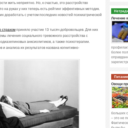
ости жить неприятно. Но, к счастью, это расстройство
о на руках у них теперь есть рейтинг эффективных методик.
Нетради
них доработать с учетом последних новостей психиатрической
Лечение 
о страхом
приняло участие 13 тысяч добровольцев. Для них
мы лечения социального тревожного расстройства с
одиазепиновых анксиолитиков, а также психотерапии.
профилакт
в и анализа их результатов названа когнитивно-
более пол
оправданн
зарегистр
Питание
Овощи при
больших с
– это не 
Фактическ
были бы 