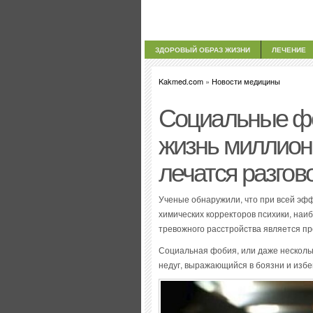
ЗДОРОВЫЙ ОБРАЗ ЖИЗНИ
ЛЕЧЕНИЕ
Kakmed.com
»
Новости медицины
Социальные ф
жизнь миллион
лечатся разгов
Ученые обнаружили, что при всей эф
химических корректоров психики, на
тревожного расстройства является п
Социальная фобия, или даже несколь
недуг, выражающийся в боязни и избе