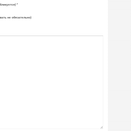
бликуется) *
вать не обязательно)