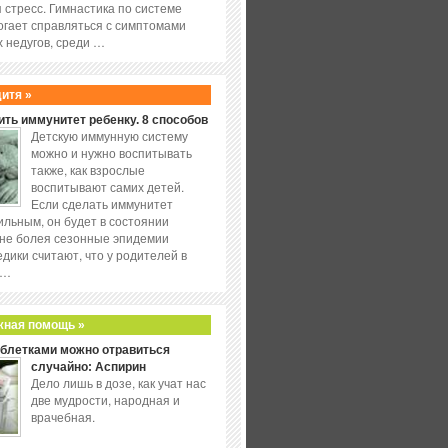
 стресс. Гимнастика по системе
огает справляться с симптомами
 недугов, среди …
дитя »
ить иммунитет ребенку. 8 способов
Детскую иммунную систему
можно и нужно воспитывать
также, как взрослые
воспитывают самих детей.
Если сделать иммунитет
ильным, он будет в состоянии
не болея сезонные эпидемии
едики считают, что у родителей в
 …
жная помощь »
аблетками можно отравиться
случайно: Аспирин
Дело лишь в дозе, как учат нас
две мудрости, народная и
врачебная.