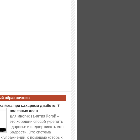
й образ жизни »
а йога при сахарном диабете: 7
полезных асан
Для многих занятия йогой –
это хороший способ укрепить
здоровье и поддерживать его в
бодрости. Это система
х упражнений, с помощью которых