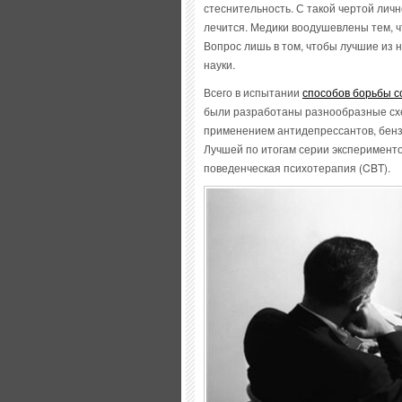
стеснительность. С такой чертой личн
лечится. Медики воодушевлены тем, чт
Вопрос лишь в том, чтобы лучшие из 
науки.
Всего в испытании
способов борьбы с
были разработаны разнообразные схе
применением антидепрессантов, бенз
Лучшей по итогам серии эксперименто
поведенческая психотерапия (CBT).