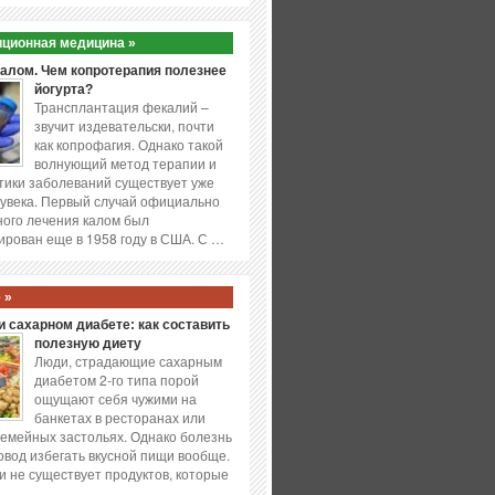
ционная медицина »
калом. Чем копротерапия полезнее
йогурта?
Трансплантация фекалий –
звучит издевательски, почти
как копрофагия. Однако такой
волнующий метод терапии и
ики заболеваний существует уже
увека. Первый случай официально
ого лечения калом был
ирован еще в 1958 году в США. С …
 »
 сахарном диабете: как составить
полезную диету
Люди, страдающие сахарным
диабетом 2-го типа порой
ощущают себя чужими на
банкетах в ресторанах или
емейных застольях. Однако болезнь
повод избегать вкусной пищи вообще.
и не существует продуктов, которые
…