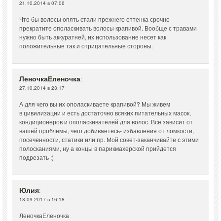
21.10.2014 в 07:06
Что бы волосы опять стали прежнего оттенка срочно
прекратите ополаскивать волосы крапивой. Вообще с травами
нужно быть аккуратней, их использование несет как
положительные так и отрицательные стороны.
ЛеночкаЕленочка
:
27.10.2014 в 23:17
А для чего вы их ополаскиваете крапивой? Мы живем
в цивилизации и есть достаточно всяких питательных масок,
кондиционеров и ополаскивателей для волос. Все зависит от
вашей проблемы, чего добиваетесь- избавления от ломкости,
посеченности, статики или пр. Мой совет-заканчивайте с этими
полосканиями, ну а концы в парикмахерской прийдется
подрезать :)
Юлия
:
18.09.2017 в 16:18
ЛеночкаЕленочка