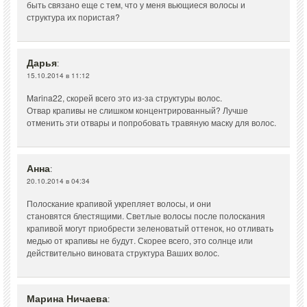
быть связано еще с тем, что у меня вьющиеся волосы и
структура их пористая?
Дарья
:
15.10.2014 в 11:12
Marina22, скорей всего это из-за структуры волос.
Отвар крапивы не слишком концентрированный? Лучше
отменить эти отвары и попробовать травяную маску для волос.
Анна
:
20.10.2014 в 04:34
Полоскание крапивой укрепляет волосы, и они
становятся блестящими. Светлые волосы после полоскания
крапивой могут приобрести зеленоватый оттенок, но отливать
медью от крапивы не будут. Скорее всего, это солнце или
действительно виновата структура Ваших волос.
Марина Ничаева
: