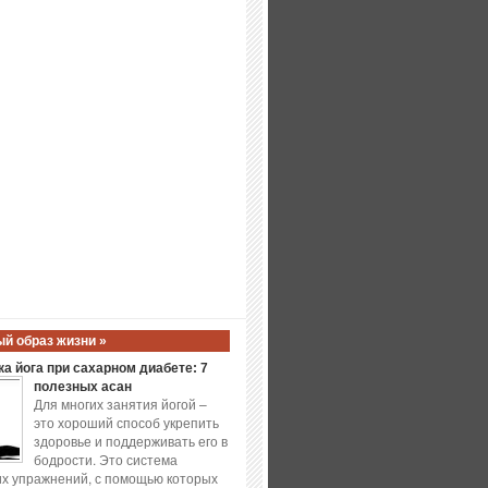
й образ жизни »
а йога при сахарном диабете: 7
полезных асан
Для многих занятия йогой –
это хороший способ укрепить
здоровье и поддерживать его в
бодрости. Это система
х упражнений, с помощью которых