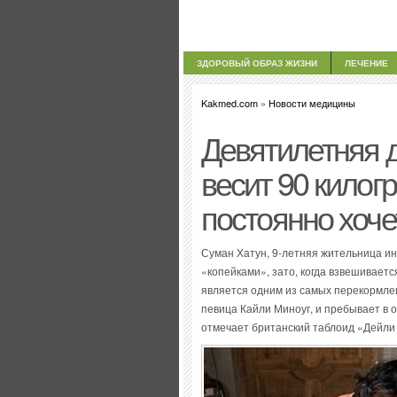
ЗДОРОВЫЙ ОБРАЗ ЖИЗНИ
ЛЕЧЕНИЕ
Kakmed.com
»
Новости медицины
Девятилетняя д
весит 90 килог
постоянно хоче
Суман Хатун, 9-летняя жительница ин
«копейками», зато, когда взвешиваетс
является одним из самых перекормлен
певица Кайли Миноуг, и пребывает в о
отмечает британский таблоид «Дейли