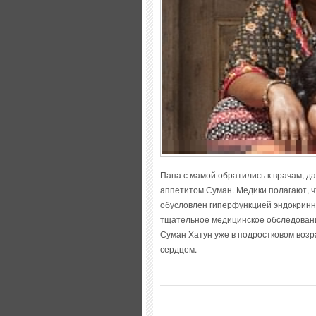
Папа с мамой обратились к врачам, да
аппетитом Суман. Медики полагают, ч
обусловлен гиперфункцией эндокринн
тщательное медицинское обследовании
Суман Хатун уже в подростковом возр
сердцем.