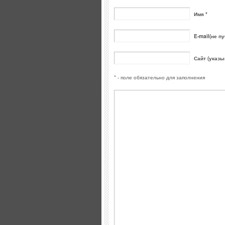
Имя *
E-mail(не пу
Сайт (указы
* - поле обязательно для заполнения