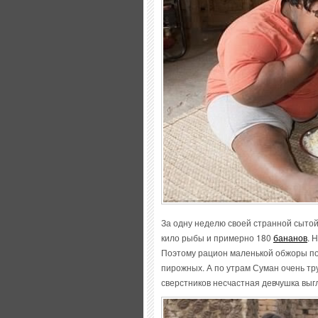
За одну неделю своей странной сытой 
кило рыбы и примерно 180
бананов
. 
Поэтому рацион маленькой обжоры по
пирожных. А по утрам Суман очень тру
сверстников несчастная девчушка выг