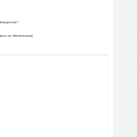
бликуется) *
вать не обязательно)