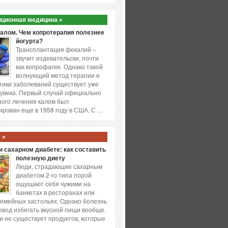
ционная медицина »
калом. Чем копротерапия полезнее
йогурта?
Трансплантация фекалий –
звучит издевательски, почти
как копрофагия. Однако такой
волнующий метод терапии и
ики заболеваний существует уже
увека. Первый случай официально
ого лечения калом был
ирован еще в 1958 году в США. С …
 »
 сахарном диабете: как составить
полезную диету
Люди, страдающие сахарным
диабетом 2-го типа порой
ощущают себя чужими на
банкетах в ресторанах или
емейных застольях. Однако болезнь
повод избегать вкусной пищи вообще.
и не существует продуктов, которые
…