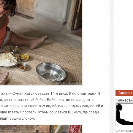
жизни Суман Хатун съедает 14 кг риса, 8 кило картошки, 8
Здоровы
Но, словно сказочный Робин-Бобин, и этим не наедается.
Гимнастик
лнится еще и множеством индийских народных сладостей и
дно встать с постели, чтобы собраться в школу, где среди
лядит сущим слоном.
физически