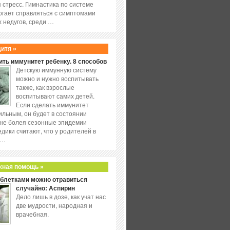
 стресс. Гимнастика по системе
огает справляться с симптомами
 недугов, среди …
дитя »
ить иммунитет ребенку. 8 способов
Детскую иммунную систему
можно и нужно воспитывать
также, как взрослые
воспитывают самих детей.
Если сделать иммунитет
ильным, он будет в состоянии
не болея сезонные эпидемии
едики считают, что у родителей в
 …
жная помощь »
аблетками можно отравиться
случайно: Аспирин
Дело лишь в дозе, как учат нас
две мудрости, народная и
врачебная.