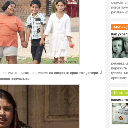
снимается
йогов пом
различных
Мать и 
Как укреп
ребенка с
пережить 
что не имеют никакого влияния на пищевые привычки дочери. И
гриппа. М
арсенале
ршенно нормальные.
Неотло
Какими т