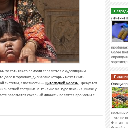
Нетради
Лечение 
профилакт
более пол
оправданн
зарегистр
бы те хоть как-то помогли справиться с чудовищным
то дело в гормонах, дисбаланс которых может быть
Питание
ой системы, в частности —
щитовидной железы
. Требуется
Овощи при
 9-летней тостушки. И, конечно же, курс лечения, иначе у
асте разовьется сахарный диабет и появятся проблемы с
больших с
– это не 
Фактическ
были бы 