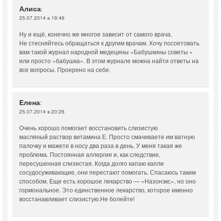
Алиса
:
25.07.2014 в 19:46
Ну и ещё, конечно же многое зависит от самого врача.
Не стесняйтесь обращаться к другим врачам. Хочу посоетовать
вам такой журнал народной медецины «Бабушкины советы »
или просто «бабушка». В этом журнале можна найти ответы на
все вопросы. Проерено на себе.
Елена
:
25.07.2014 в 20:26
Очень хорошо помогает восстановить слизистую
масляный раствор витамина Е. Просто смачиваете им ватную
палочку и мажете в носу два раза в день. У меня такая же
проблема. Постоянная аллергия и, как следствие,
пересушенная слизистая. Когда долго капаю капли
сосудосуживающие, они перестают помогать. Спасаюсь таким
способом. Еще есть хорошое лекарство — «Назонэкс», но оно
гормональное. Это единственное лекарство, которое именно
восстанавливает слизистую.Не болейте!