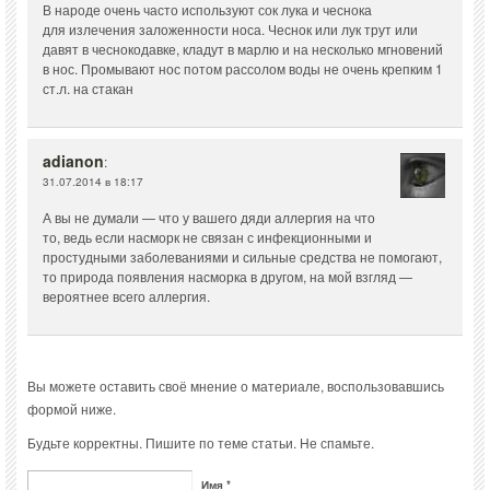
В народе очень часто используют сок лука и чеснока
для излечения заложенности носа. Чеснок или лук трут или
давят в чеснокодавке, кладут в марлю и на несколько мгновений
в нос. Промывают нос потом рассолом воды не очень крепким 1
ст.л. на стакан
adianon
:
31.07.2014 в 18:17
А вы не думали — что у вашего дяди аллергия на что
то, ведь если насморк не связан с инфекционными и
простудными заболеваниями и сильные средства не помогают,
то природа появления насморка в другом, на мой взгляд —
вероятнее всего аллергия.
Вы можете оставить своё мнение о материале, воспользовавшись
формой ниже.
Будьте корректны. Пишите по теме статьи. Не спамьте.
Имя *