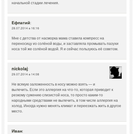
начальной стадии лечения.
Ефпатий
:
28.07.2014 в 16:16
Мне с детства от насморка мама ставила компресс на
переносицу из солёной воды, и заставляла промывать пазухи
носа той же солёной водой. Я и сейчас пользуюсь её советом.
nickolaj
:
29.07.2014 в 14:08
Не всякую заложенность в носу можно взять — и
вылечить. Если это аллергия на что-то, которая приводит к
резкому сужению слизистой носа, то просто каким-то
народными средствами не вылечить, в том числе аллергия на
холод. Иногда нужно менять климат и переезжать жить в другое
место.
Иван
: