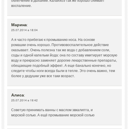
облегчение в дыхании. Каланхоэ так же хорошо снимает
воспаление.
Марина
:
25.07.2014 в 18:04
А я часто прибегаю к промыванию носа. На основе
ромашки очень хорошо. Противовоспалительное действие
оказывает. Очень полезна так же вода с добавлением соли,
соды и одной капельки йода: она по составу имитирует морскую
воду и прекрасно заменяет дорогие лекарственные препараты,
обещающие подобный эффект. А еще банально конечно, но
следите чтобы ноги всегда были в тепле. Это очень важно, тем
более у дедушки уже все таки возраст.
Алиса
:
25.07.2014 в 19:42
Советую принимать ванны с маслом эвкалипта, и
морской солью. А ещё промывание морской солью