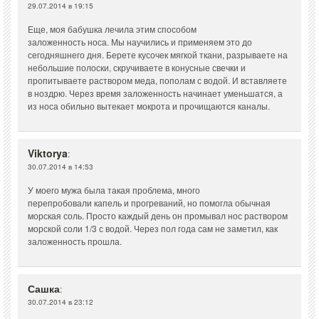
29.07.2014 в 19:15
Еще, моя бабушка лечила этим способом
заложенность носа. Мы научились и применяем это до
сегодняшнего дня. Берете кусочек мягкой ткани, разрываете на
небольшие полоски, скручиваете в конусные свечки и
пропитываете раствором меда, пополам с водой. И вставляете
в ноздрю. Через время заложенность начинает уменьшатся, а
из носа обильно вытекает мокрота и прочищаются каналы.
Viktorya
:
30.07.2014 в 14:53
У моего мужа была такая проблема, много
перепробовали капель и прогреваний, но помогла обычная
морская соль. Просто каждый день он промывал нос раствором
морской соли 1/3 с водой. Через пол года сам не заметил, как
заложенность прошла.
Сашка
:
30.07.2014 в 23:12