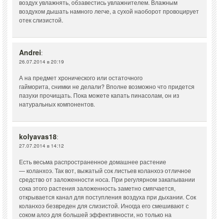
воздух увлажнять, обзавестись увлажнителем. Влажным
воздухом дышать намного легче, а сухой наоборот провоцирует
отек слизистой.
Andrei
:
26.07.2014 в 20:19
А на предмет хронического или остаточного
гайморита, снимки не делали? Вполне возможно что придется
пазухи прочищать. Пока можете капать пинасолам, он из
натуральных компонентов.
kolyavas18
:
27.07.2014 в 14:12
Есть весьма распространенное домашнее растение
— коланхоэ. Так вот, выжатый сок листьев коланхоэ отличное
средство от заложенности носа. При регулярном закапывании
сока этого растения заложенность заметно смягчается,
открывается канал для поступления воздуха при дыхании. Сок
коланхоэ безвреден для слизистой. Иногда его смешивают с
соком алоэ для большей эффективности, но только на