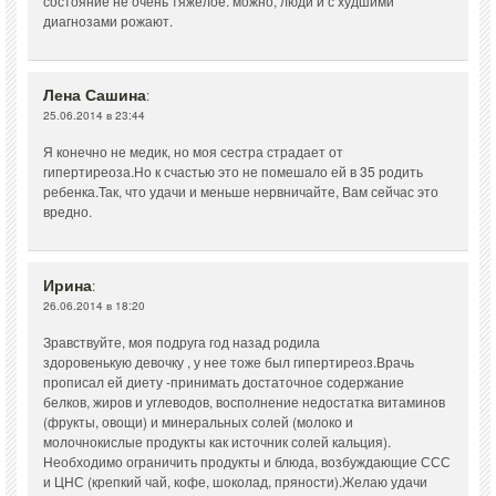
состояние не очень тяжелое. можно, люди и с худшими
диагнозами рожают.
Лена Сашина
:
25.06.2014 в 23:44
Я конечно не медик, но моя сестра страдает от
гипертиреоза.Но к счастью это не помешало ей в 35 родить
ребенка.Так, что удачи и меньше нервничайте, Вам сейчас это
вредно.
Ирина
:
26.06.2014 в 18:20
Зравствуйте, моя подруга год назад родила
здоровенькую девочку , у нее тоже был гипертиреоз.Врачь
прописал ей диету -принимать достаточное содержание
белков, жиров и углеводов, восполнение недостатка витаминов
(фрукты, овощи) и минеральных солей (молоко и
молочнокислые продукты как источник солей кальция).
Необходимо ограничить продукты и блюда, возбуждающие ССС
и ЦНС (крепкий чай, кофе, шоколад, пряности).Желаю удачи