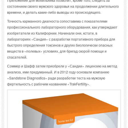
Приложение для мобильника позволит, кроме того, следить за
состоянием своего мужского здоровья на продолжении длительного
времени, и делать какие-либо выводы из происходящего.
Точность карманного диагноста сопоставима с показателями
профессионального лабораторного оборудования, как утверждают
изобретатели из Калифорнии. Начинали они, кстати, в
лабораториях «Сандия» с разработки портативного прибора для
быстрого определения токсинов и других биологически опасных
веществ в «полевых» условиях, для бригад скорой помощи и
спасателей.
Соммер и Шафф затем приобрели у «Сандии» лицензию на метод
анализа, ими придуманный. И в 2012 году основали компанию
«Sandstone Diagnostics» ради разработки теста на мужскую
фертильность с рабочим названием «TrakFertility».