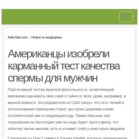
Toggle
navigati
Kakmed.com
»
Новости медицины
Американцы изобрели
карманный тест качества
спермы для мужчин
Портативный тестер мужской фертильности, позволяющий
мужчинам оценивать свое семя в тайне от всех, дома, например, в
ванной комнате. Исследователи из США пишут, что этот легкий в
использовании приборчик станет доступен широким слоям
потребителей уже в следующем году. Таким образом, при
подозрении на бесплодие уже не надо будет идти к врачу, что
облегчит жизнь многим, хоть и отнимет хлеб у некоторых медиков.
Специалисты Грег Соммер и Ульрих Шафф, которые организовали