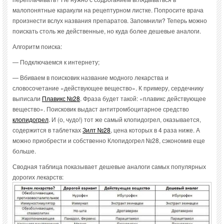
малопонятные каракули на рецептурном листке. Попросите врача
произнести вслух названия препаратов. Запомнили? Теперь можно
поискать столь же действенные, но куда более дешевые аналоги.
Алгоритм поиска:
— Подключаемся к интернету;
— Вбиваем в поисковик название модного лекарства и
словосочетание «действующее вещество». К примеру, сердечнику
выписали
Плавикс №28
. Фраза будет такой: «плавикс действующее
вещество». Поисковик выдаст антитромбоцитарное средство
клопидогрел
. И (о, чудо!) тот же самый клопидогрел, оказывается,
содержится в таблетках
Зилт №28
, цена которых в 4 раза ниже. А
можно приобрести и собственно Клопидогрел №28, сэкономив еще
больше.
Сводная таблица показывает дешевые аналоги самых популярных
дорогих лекарств: