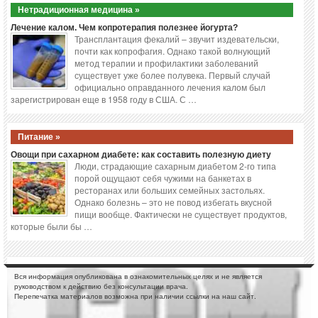
Нетрадиционная медицина »
Лечение калом. Чем копротерапия полезнее йогурта?
Трансплантация фекалий – звучит издевательски,
почти как копрофагия. Однако такой волнующий
метод терапии и профилактики заболеваний
существует уже более полувека. Первый случай
официально оправданного лечения калом был
зарегистрирован еще в 1958 году в США. С …
Питание »
Овощи при сахарном диабете: как составить полезную диету
Люди, страдающие сахарным диабетом 2-го типа
порой ощущают себя чужими на банкетах в
ресторанах или больших семейных застольях.
Однако болезнь – это не повод избегать вкусной
пищи вообще. Фактически не существует продуктов,
которые были бы …
Вся информация опубликована в ознакомительных целях и не является
руководством к действию без консультации врача.
Перепечатка материалов возможна при наличии ссылки на наш сайт.