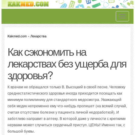
Toggle
navigati
Kakmed.com
»
Лекарства
Как сэкономить на
лекарствах без ущерба для
здоровья?
К врачам не обращался только В. Высоцкий в своей песне. Человеку
среднестатистического здоровья иногда приходится посещать как
минимум поликлинику для стандартного медосмотра. Уважающий
себя медик непременно ему что-нибудь пропишет (на всякий случай,
считая отсутствие болезни у пациента личной недоработкой). И
заботливо направит в аптеку. В которой даже у личности с крепкими
нервами может случиться сердечный приступ. ЦЕНЫ! Именно так, с
большой буквы.