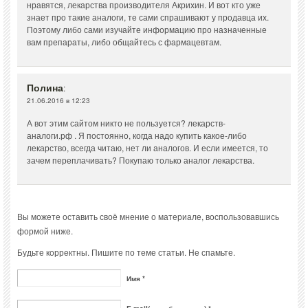
нравятся, лекарства производителя Акрихин. И вот кто уже
знает про такие аналоги, те сами спрашивают у продавца их.
Поэтому либо сами изучайте информацию про назначенные
вам препараты, либо общайтесь с фармацевтам.
Полина
:
21.06.2016 в 12:23
А вот этим сайтом никто не пользуется? лекарств-
аналоги.рф . Я постоянно, когда надо купить какое-либо
лекарство, всегда читаю, нет ли аналогов. И если имеется, то
зачем переплачивать? Покупаю только аналог лекарства.
Вы можете оставить своё мнение о материале, воспользовавшись
формой ниже.
Будьте корректны. Пишите по теме статьи. Не спамьте.
Имя *