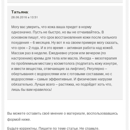
Татьяна
:
28.06.2016 в 13:51
Могу вас уверить, что кожа ваша придет в норму
однозначно. Пусть не быстро, но вы не отчаивайтесь. В
основном пишут, что срок восстановления кожи после сильного
похудения – 6 месяцев. Ну вот я на своем примере могу сказать,
что срок – 2 года. И в это время – активная работа над кожей.
Массаж раз в неделю. Ежедневно утром или вечером (по
настроению) кремы для тела или масла. Иногда – мезотерапия
по проблемным местам у косметолога (подпитать кожу изнутри,
и ввести вещества, отвечающие за лифтинг). Регулярно –
обертывания с водорослями или с готовыми составами, но с
водорослями – самые эффективные. И физические нагрузки
обязательно. Лучше всего – растяжка, но подойдет хоть что,
лишь бы вам нравилось!
Вы можете оставить своё мнение о материале, воспользовавшись
формой ниже.
Будьте корректны. Пишите по теме статьи. Не спамьте.