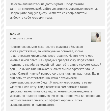
Не останавливайтесь на достигнутом. Продолжайте
занятия спортом, выбирайте витаминизированные продукты.
Попробуйте водную диету. И вместе со специалистом,
выберите себе крем для тела.
Алина
:
11.03.2014 в 05:58
Честно говоря, мне кажется, что если эта обвисшая
кожа с растяжками, то ничто уже не поможет, кроме
пластического хирурга или мезотерапии. Но это лично мое
мнение и мой опыт. Из народных средств кожу могут слегка
подтянуть скрабы из кофейной гущи, обтирание уксусом каждый
день, но лично мне никакого значительного эффекта это не
дало. Самый главный вопрос как раз в наличии растяжек. Если
они есть, то соответственно, кожа в этом месте
регенерироваться не будет. И подтянуть-растянуть ее не
удастся. Если нету, тогда возможно вам поможет такое
средство: нанести на кожу мед и легкими хлопками делать
массаж, до полного впитывания меда. Процедура болезненная,
часто оставляет синяки, но эффект хороший. Кожа
выравнивается и подтягивается.