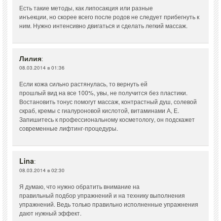
Есть такие методы, как липосакция или разные
инъекции, но скорее всего после родов не следует прибегнуть к
ним. Нужно интенсивно двигаться и сделать легкий массаж.
Лилия
:
08.03.2014 в 01:36
Если кожа сильно растянулась, то вернуть ей
прошлый вид на все 100%, увы, не получится без пластики.
Востановить тонус помогут массаж, контрастный душ, солевой
скраб, кремы с гиалуроновой кислотой, витаминами А, Е.
Запишитесь к профессиональному косметологу, он подскажет
современные лифтинг-процедуры.
Lina
:
08.03.2014 в 02:30
Я думаю, что нужно обратить внимание на
правильный подбор упражнений и на технику выполнения
упражнений. Ведь только правильно исполненные упражнения
дают нужный эффект.