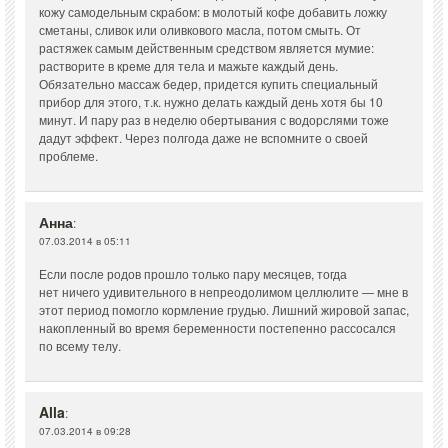
кожу самодельным скрабом: в молотый кофе добавить ложку
сметаны, сливок или оливкового масла, потом смыть. От
растяжек самым действенным средством является мумие:
растворите в креме для тела и мажьте каждый день.
Обязательно массаж бедер, придется купить специальный
прибор для этого, т.к. нужно делать каждый день хотя бы 10
минут. И пару раз в неделю обертывания с водорслями тоже
дадут эффект. Через полгода даже не вспомните о своей
проблеме.
Анна
:
07.03.2014 в 05:11
Если после родов прошло только пару месяцев, тогда
нет ничего удивительного в непреодолимом целлюлите — мне в
этот период помогло кормление грудью. Лишний жировой запас,
накопленный во время беременности постепенно рассосался
по всему телу.
Alla
:
07.03.2014 в 09:28