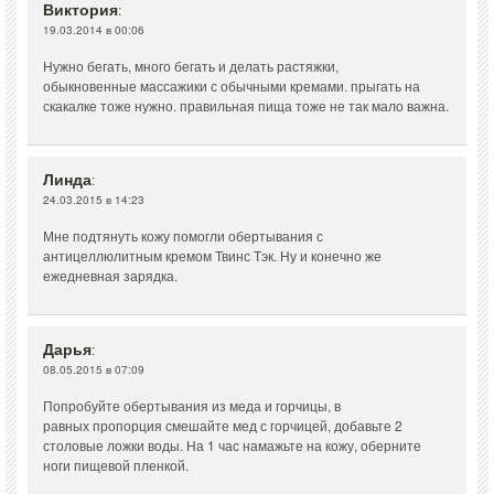
Виктория
:
19.03.2014 в 00:06
Нужно бегать, много бегать и делать растяжки,
обыкновенные массажики с обычными кремами. прыгать на
скакалке тоже нужно. правильная пища тоже не так мало важна.
Линда
:
24.03.2015 в 14:23
Мне подтянуть кожу помогли обертывания с
антицеллюлитным кремом Твинс Тэк. Ну и конечно же
ежедневная зарядка.
Дарья
:
08.05.2015 в 07:09
Попробуйте обертывания из меда и горчицы, в
равных пропорция смешайте мед с горчицей, добавьте 2
столовые ложки воды. На 1 час намажьте на кожу, оберните
ноги пищевой пленкой.