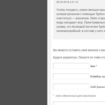
29.03.2018 в 21:12
Чтобы похудеть, нужно меньше куша
шлаков организм с помощью Турбосл
очиститься — реализую. Либо стар
когда нападает жор. Прям буквальн
уловка, это белковый батончик Турб
низкокалорийный. в составе у него
Вы можете оставить своё мнение о м
Будьте корректны. Пишите по теме ста
Имя *
E-mail(не пу
Сайт (указы
* - поле обязательно для заполнения