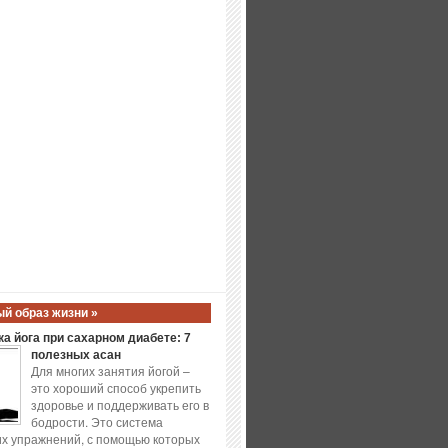
й образ жизни »
а йога при сахарном диабете: 7
полезных асан
Для многих занятия йогой –
это хороший способ укрепить
здоровье и поддерживать его в
бодрости. Это система
х упражнений, с помощью которых