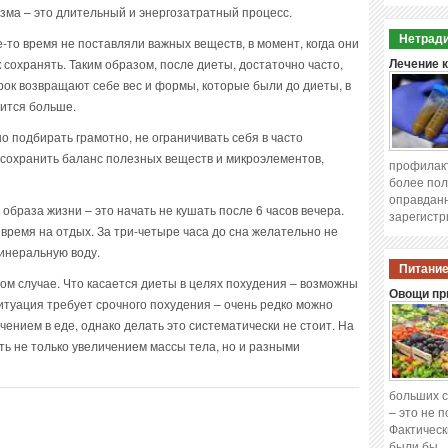
зма – это длительный и энергозатратный процесс.
Нетради
е-то время не поставляли важных веществ, в момент, когда они
 сохранять. Таким образом, после диеты, достаточно часто,
Лечение 
рок возвращают себе вес и формы, которые были до диеты, в
вится больше.
о подбирать грамотно, не ограничивать себя в часто
 сохранить баланс полезных веществ и микроэлементов,
профилакт
более пол
оправданн
образа жизни – это начать не кушать после 6 часов вечера.
зарегистр
ремя на отдых. За три-четыре часа до сна желательно не
инеральную воду.
Питание
бом случае. Что касается диеты в целях похудения – возможны
Овощи при
итуация требует срочного похудения – очень редко можно
ением в еде, однако делать это систематически не стоит. На
ть не только увеличением массы тела, но и разными
больших с
– это не 
Фактическ
были бы 