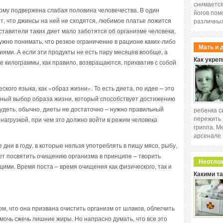
снимается
тому подвержена слабая половина человечества. В один
йогов пом
, что джинсы на ней не сходятся, любимое платье ложится
различных
оставители таких диет мало заботятся об организме человека,
ужно понимать, что резкое ограничение в рационе каких-либо
Мать и 
ями. А если эти продукты не есть пару месяцев вообще, а
Как укреп
все килограммы, как правило, возвращаются, прихватив с собой
кого языка, как «образ жизни». То есть диета, по идее – это
ьный выбор образа жизни, который способствует достижению
худеть, обычно, диеты не достаточно – нужно правильный
ребенка с
пережить 
нагрузкой, при чем это должно войти в режим человека
гриппа. М
арсенале
дни в году, в которые нельзя употреблять в пищу мясо, рыбу,
ует посвятить очищению организма в принципе – творить
Неотло
щими. Время поста – время очищения как физического, так и
Какими т
м, что она призвана очистить организм от шлаков, облегчить
очь сжечь лишние жиры. Но напрасно думать, что все это