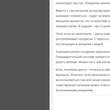
произойдет быстро. Очищение органи
Вместе с тем организм, которому како
начинают появляться – будет их впрок
женщины жалуются, что за короткий с
лучшем случае. В худшем – вес стано
Чтоб этого не произошло – диету нужн
употребляемых продуктах. Стараться
поступающих в организм с пищей.
Хорошим шагом к созданию здорового 
Пищеварительной системе требуется в
кушать вообще. Можно пить чай или м
Итак, лечебная диета – полезна в лю
варианты. Конечно, если жизненная с
воспользоваться тем или иным огранич
такие мучения организм может ответи
болезненными реакциями.