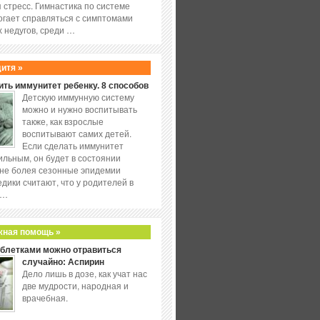
 стресс. Гимнастика по системе
огает справляться с симптомами
 недугов, среди …
дитя »
ить иммунитет ребенку. 8 способов
Детскую иммунную систему
можно и нужно воспитывать
также, как взрослые
воспитывают самих детей.
Если сделать иммунитет
ильным, он будет в состоянии
не болея сезонные эпидемии
едики считают, что у родителей в
 …
жная помощь »
аблетками можно отравиться
случайно: Аспирин
Дело лишь в дозе, как учат нас
две мудрости, народная и
врачебная.