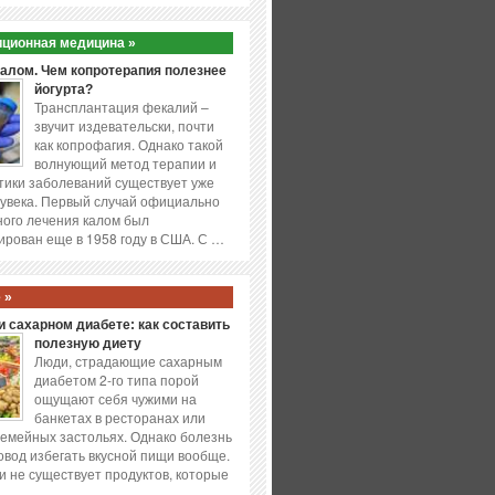
ционная медицина »
калом. Чем копротерапия полезнее
йогурта?
Трансплантация фекалий –
звучит издевательски, почти
как копрофагия. Однако такой
волнующий метод терапии и
ики заболеваний существует уже
увека. Первый случай официально
ого лечения калом был
ирован еще в 1958 году в США. С …
 »
 сахарном диабете: как составить
полезную диету
Люди, страдающие сахарным
диабетом 2-го типа порой
ощущают себя чужими на
банкетах в ресторанах или
емейных застольях. Однако болезнь
повод избегать вкусной пищи вообще.
и не существует продуктов, которые
…