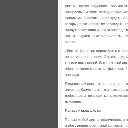
Диета, в целях похудения – обычно э
прекрасный момент женщина замечает
складками. А значит – пора худеть. С
который резко решил их соблюдать. Н
продуктов питания чревато последстви
потом, похудев, начать есть опять – 
коллег.
«Диета» дословно переводится с гречес
не временное явление. Это сознател
тех или иных целей. Для того чтоб по
образ питания сочетать с физической 
навсегда.
Религиозный пост – это определенные 
алкоголь. Кроме того, это время след
добрые дела, не ссориться с окружаю
духовного.
Польза и вред диеты
Польза любой диеты, несомненно, в то
работу пищеварительной системы, пом