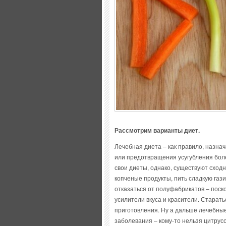
Рассмотрим варианты диет.
Лечебная диета – как правило, назна
или предотвращения усугубления бол
свои диеты, однако, существуют сход
копченые продукты, пить сладкую газ
отказаться от полуфабрикатов – поско
усилители вкуса и красители. Старат
приготовления. Ну а дальше лечебные
заболевания – кому-то нельзя цитрусо