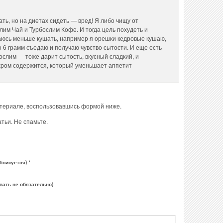
ть, но на диетах сидеть — вред! Я либо чищу от
им Чай и Турбослим Кофе. И тогда цель похудеть и
аюсь меньше кушать, например я орешки кедровые кушаю,
о 6 грамм съедаю и получаю чувство сытости. И еще есть
ослим — тоже дарит сытость, вкусный сладкий, и
 хром содержится, который уменьшает аппетит
атериале, воспользовавшись формой ниже.
тьи. Не спамьте.
бликуется) *
вать не обязательно)