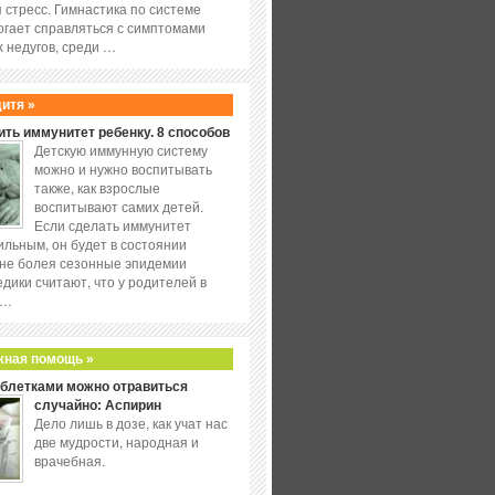
 стресс. Гимнастика по системе
огает справляться с симптомами
 недугов, среди …
дитя »
ить иммунитет ребенку. 8 способов
Детскую иммунную систему
можно и нужно воспитывать
также, как взрослые
воспитывают самих детей.
Если сделать иммунитет
ильным, он будет в состоянии
не болея сезонные эпидемии
едики считают, что у родителей в
 …
жная помощь »
аблетками можно отравиться
случайно: Аспирин
Дело лишь в дозе, как учат нас
две мудрости, народная и
врачебная.