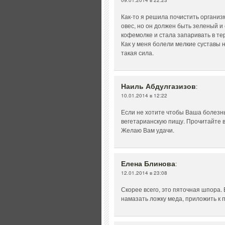
09.01.2014 в 22:23
Как-то я решила почистить организм
овес, но он должен быть зеленый и 
кофемолке и стала запаривать в тер
Как у меня болели мелкие суставы на
такая сила.
Наиль Абдулгазизов
:
10.01.2014 в 12:22
Если не хотите чтобы Ваша болезн
вегетарианскую пищу. Прочитайте 
Желаю Вам удачи.
Елена Блинова
:
12.01.2014 в 23:08
Скорее всего, это пяточная шпора.
намазать ложку меда, приложить к п