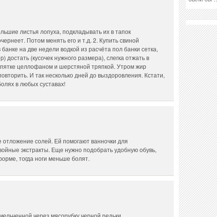
ольшие листья лопуха, подкладывать их в тапок
очернеет. Потом менять его и т.д. 2. Купить свиной
в банке на две недели водкой из расчёта пол банки сетка,
р) достать (кусочек нужного размера), слегка отжать в
й пятке целлофаном и шерстяной тряпкой. Утром жир
повторить. И так несколько дней до выздоровления. Кстати,
болях в любых суставах!
е отложение солей. Ей помогают ванночки для
 хвойные экстракты. Еще нужно подобрать удобную обувь,
орме, тогда ноги меньше болят.
мельченной через мясорубку черной редьки.