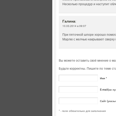
Несколько процедур и наступит обл
Галина
:
10.03.2014 в 09:07
При пяточной шпоре хорошо помога
Марлю с желчью накрывают сверху п
Вы можете оставить своё мнение о м
Будьте корректны. Пишите по теме ста
Имя *
E-mail(не пу
Сайт (указы
* - поле обязательно для заполнения