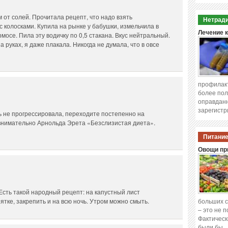
 от солей. Прочитала рецепт, что надо взять
Нетради
с колосками. Купила на рынке у бабушки, измельчила в
Лечение 
мосе. Пила эту водичку по 0,5 стакана. Вкус нейтральный.
 руках, я даже плакала. Никогда не думала, что в овсе
профилакт
более пол
оправданн
зарегистр
ь не прогрессировала, переходите постепенно на
внимательно Арнольда Эрета «Безслизистая диета».
Питание
Овощи при
 Есть такой народный рецепт: на капустный лист
ятке, закрепить и на всю ночь. Утром можно смыть.
больших с
– это не 
Фактическ
были бы 