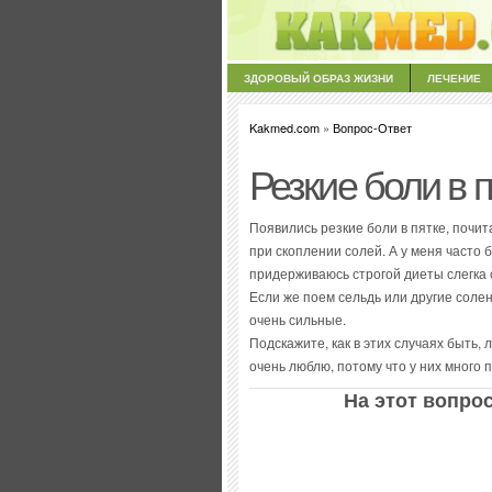
ЗДОРОВЫЙ ОБРАЗ ЖИЗНИ
ЛЕЧЕНИЕ
Kakmed.com
»
Вопрос-Ответ
Резкие боли в 
Появились резкие боли в пятке, почи
при скоплении солей. А у меня часто б
придерживаюсь строгой диеты слегка 
Если же поем сельдь или другие соле
очень сильные.
Подскажите, как в этих случаях быть,
очень люблю, потому что у них много
На этот вопрос