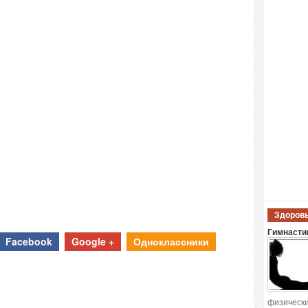
Здоровы
Гимнастик
Facebook
Google +
Одноклассники
физически