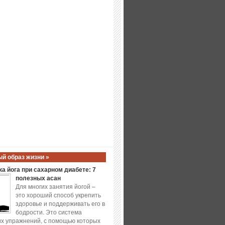
й образ жизни »
а йога при сахарном диабете: 7
полезных асан
Для многих занятия йогой –
это хороший способ укрепить
здоровье и поддерживать его в
бодрости. Это система
х упражнений, с помощью которых