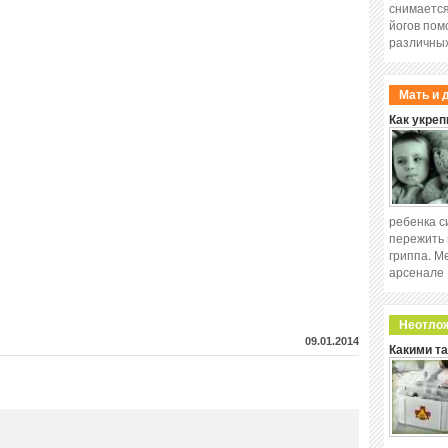
снимается
йогов пом
различных
Мать и 
Как укреп
ребенка с
пережить 
гриппа. М
арсенале
Неотло
09.01.2014
Какими т