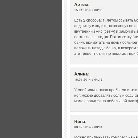
Артём
:
15.01.2014 в 00:36
Есть 2 способа: 1. Летом срывать б
под пятку и ходить, пока лопух не п
внутренний жир (сетку) и замочить 
остальное — водка. Потом сетку (жи
банку, примотать на ночь к больно
положить назад в банку, а вечером 
этот рецепт отлично помогает при 
Алина
:
16.01.2014 в 04:13
У моей мамы такая проблема и тож
ног, можно добавлять соль и соду,
маме нравится на небольшой платф
Нина
:
08.02.2014 в 08:04
Можно прилаживать компресс из из