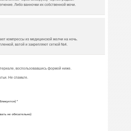
егчение. Либо ванночки их собственной мочи.
ют компрессы из медицинской желчи на ночь.
ленкой, ватой и закрепляют сеткой №4.
атериале, воспользовавшись формой ниже.
тьи. Не спамьте.
бликуется) *
вать не обязательно)