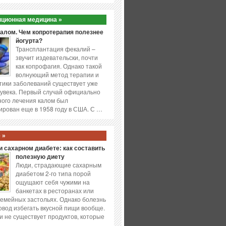
ционная медицина »
калом. Чем копротерапия полезнее
йогурта?
Трансплантация фекалий –
звучит издевательски, почти
как копрофагия. Однако такой
волнующий метод терапии и
ики заболеваний существует уже
увека. Первый случай официально
ого лечения калом был
ирован еще в 1958 году в США. С …
 »
 сахарном диабете: как составить
полезную диету
Люди, страдающие сахарным
диабетом 2-го типа порой
ощущают себя чужими на
банкетах в ресторанах или
емейных застольях. Однако болезнь
повод избегать вкусной пищи вообще.
и не существует продуктов, которые
…