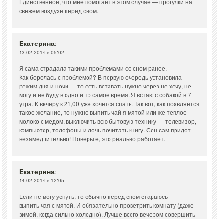
Единственное, что мне помогает в этом случае — прогулки на
свежем воздухе перед сном.
Екатерина
:
13.02.2014 в 05:02
Я сама страдала такими проблемами со сном ранее.
Как боролась с проблемой? В первую очередь установила
режим дня и ночи — то есть вставать нужно через не хочу, не
могу и не буду в одно и то самое время. Я встаю с собакой в 7
утра. К вечеру к 21,00 уже хочется спать. Так вот, как появляется
такое желание, то нужно выпить чай я мятой или же теплое
молоко с медом, выключить всю бытовую технику — телевизор,
компьютер, телефоны и лечь почитать книгу. Сон сам придет
незамедлительно! Поверьте, это реально работает.
Екатерина
:
14.02.2014 в 12:05
Если не могу уснуть, то обычно перед сном стараюсь
выпить чая с мятой. И обязательно проветрить комнату (даже
зимой, когда сильно холодно). Лучше всего вечером совершить