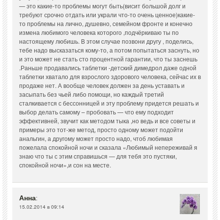
— это какие-то проблемы могут быть(висит большой долг и
требуют срочно отдать или украли что-то очень ценное)какие-
то проблемы на лично, душевно, семейном фронте и конечно
измена любимого человека которого ,подчёркиваю ты по
настоящему любишь. В этом случае позвони другу , поделись,
тебе надо высказаться кому-то, а потом попытаться заснуть, но
и это может не стать сто процентной гарантии, что ты заснешь
.Раньше продавались таблетки -детский димедрол даже одной
таблетки хватало для взрослого здорового человека, сейчас их в
продаже нет. А вообще человек должен за день уставать и
засыпать без чьей либо помощи, но каждый третий
сталкивается с бессонницей и эту проблему придется решать и
выбор делать самому – пробовать — что ему подходит
эффективней, звучит как методом тыка ,но ведь и все советы и
примеры это тот-же метод, просто одному может подойти
анальгин, а другому может просто надо, чтоб любимая
пожелала спокойной ночи и сказала «Любимый непереживай я
знаю что ты с этим справишься — для тебя это пустяки,
спокойной ночи»,и сон на месте.
Анна
:
15.02.2014 в 09:14