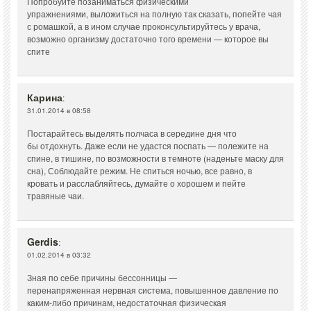
Попробуйте позаниматься физическими
упражнениями, выложиться на полную так сказать, попейте чая
с ромашкой, а в ином случае проконсультируйтесь у врача,
возможно организму достаточно того времени — которое вы
спите
Карина
:
31.01.2014 в 08:58
Постарайтесь выделять полчаса в середине дня что
бы отдохнуть. Даже если не удастся поспать — полежите на
спине, в тишине, по возможности в темноте (наденьте маску для
сна), Соблюдайте режим. Не спиться ночью, все равно, в
кровать и расслабляйтесь, думайте о хорошем и пейте
травяные чаи.
Gerdis
:
01.02.2014 в 03:32
Зная по себе причины бессонницы —
перенапряженная нервная система, повышенное давление по
каким-либо причинам, недостаточная физическая