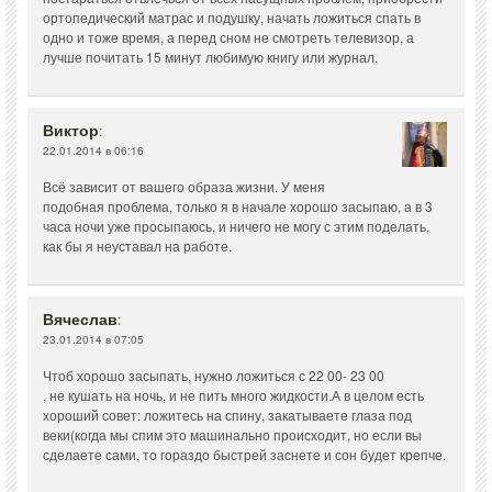
ортопедический матрас и подушку, начать ложиться спать в
одно и тоже время, а перед сном не смотреть телевизор, а
лучше почитать 15 минут любимую книгу или журнал.
Виктор
:
22.01.2014 в 06:16
Всё зависит от вашего образа жизни. У меня
подобная проблема, только я в начале хорошо засыпаю, а в 3
часа ночи уже просыпаюсь, и ничего не могу с этим поделать,
как бы я неуставал на работе.
Вячеслав
:
23.01.2014 в 07:05
Чтоб хорошо засыпать, нужно ложиться с 22 00- 23 00
, не кушать на ночь, и не пить много жидкости.А в целом есть
хороший совет: ложитесь на спину, закатываете глаза под
веки(когда мы спим это машинально происходит, но если вы
сделаете сами, то гораздо быстрей заснете и сон будет крепче.