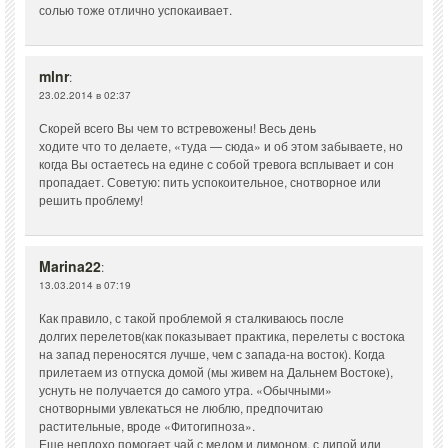
солью тоже отлично успокаивает.
mlnr
:
23.02.2014 в 02:37
Скорей всего Вы чем то встревожены! Весь день
ходите что то делаете, «туда — сюда» и об этом забываете, но
когда Вы остаетесь на едине с собой тревога всплывает и сон
пропадает. Советую: пить успокоительное, снотворное или
решить проблему!
Marina22
:
13.03.2014 в 07:19
Как правило, с такой проблемой я сталкиваюсь после
долгих перелетов(как показывает практика, перелеты с востока
на запад переносятся лучше, чем с запада-на восток). Когда
прилетаем из отпуска домой (мы живем на Дальнем Востоке),
уснуть не получается до самого утра. «Обычными»
снотворными увлекаться не люблю, предпочитаю
растительные, вроде «Фитогипноза».
Еще неплохо помогает чай с медом и лимоном, с липой или