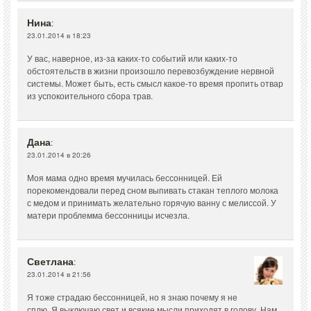
Нина
:
23.01.2014 в 18:23
У вас, наверное, из-за каких-то событий или каких-то
обстоятельств в жизни произошло перевозбуждение нервной
системы. Может быть, есть смысл какое-то время пропить отвар
из успокоительного сбора трав.
Дана
:
23.01.2014 в 20:26
Моя мама одно время мучилась бессонницей. Ей
порекомендовали перед сном выпивать стакан теплого молока
с медом и принимать желательно горячую ванну с мелиссой. У
матери проблемма бессонницы исчезла.
Светлана
:
23.01.2014 в 21:56
Я тоже страдаю бессонницей, но я знаю почему я не
сплю. Я выключаю свет и всякие мысли приходят в голову. Нам