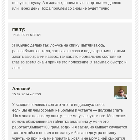
пешую прогулку. А в идеале, заниматься спортом ежедневно
или через день. Тогда проблем со сном не будет точно!
marry
:
14.02.2014 в 22:54
Я обычно делаю так: ложусь на спину, вытягиваюсь,
расслабляю всё тело, закрываю глаза и под закрытыми веками
закатываю зрачки наверх, так как это нормальное состояние
глаз во время сна и приняв это положение, я засыпаю быстро и
легко.
Алексей
:
15.02.2014 в 05:53
У каждого человека сон это что-то индивидуальное,
если Вы ни чем особым не больны и устаёте — должны спать
.Но я знаю по своему опыту — не могу заснуть и все. Мне может
помочь обыкновенная таблетка анальгина ,у меня это
работает,бывает100 грам. водки и я засну, но бывает случается
так-то чтобы я не пил я не засну и бывало до утра не могу
уснуть, но причина мне понятна ,хотя и не могу с ней смирится