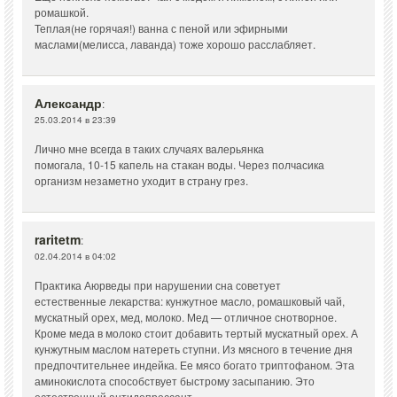
ромашкой.
Теплая(не горячая!) ванна с пеной или эфирными
маслами(мелисса, лаванда) тоже хорошо расслабляет.
Александр
:
25.03.2014 в 23:39
Лично мне всегда в таких случаях валерьянка
помогала, 10-15 капель на стакан воды. Через полчасика
организм незаметно уходит в страну грез.
raritetm
:
02.04.2014 в 04:02
Практика Аюрведы при нарушении сна советует
естественные лекарства: кунжутное масло, ромашковый чай,
мускатный орех, мед, молоко. Мед — отличное снотворное.
Кроме меда в молоко стоит добавить тертый мускатный орех. А
кунжутным маслом натереть ступни. Из мясного в течение дня
предпочтительнее индейка. Ее мясо богато триптофаном. Эта
аминокислота способствует быстрому засыпанию. Это
естественный антидепрессант.