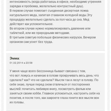
интенсивность (когда работаешь в офисе, необходимо утренняя
зарядка и пробежка, желательно контрастный душ).
В первом случае помогает съеденная десертная ложка
натурального меда, запитая стаканом холодной воды.Эту
процедуру желательно сделать за пол часа до сна. Мед
действует как успокоительное.
Во втором случае нужно нормализировать давление или
таблеткой, или-же природными методами.
В третьем советую побольше физических нагрузок. Вечером
организм сам уснет без труда.
Эмма
:
01.02.2014 в 23:58
У меня чаще всего бессонница бывает связана с тем,
что вот ложусь и начинаю в голове прокручивать весь день: что
сделала? как? что не сделала? Мысли так и лезут в голову. По
себе знаю, лучше перед сном отвлечься от посторонних
мыслей: почитать любимую книгу, посмотреть фильм или
заняться своим хобби. Главное успокоиться, настроить себя на
позитив, и после того, как закроете глаза гоните все мысли вон
их головы.