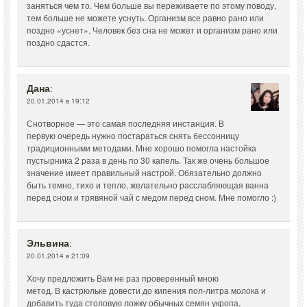
заняться чем то. Чем больше вы переживаете по этому поводу,
тем больше не можете уснуть. Организм все равно рано или
поздно «уснет». Человек без сна не может и организм рано или
поздно сдастся.
Дана
:
20.01.2014 в 19:12
Снотворное — это самая последняя инстанция. В
первую очередь нужно постараться снять бессонницу
традиционными методами. Мне хорошо помогла настойка
пустырника 2 раза в день по 30 капель. Так же очень большое
значение имеет правильный настрой. Обязательно должно
быть темно, тихо и тепло, желательно расслабляющая ванна
перед сном и трявяной чай с медом перед сном. Мне помогло :)
Эльвина
:
20.01.2014 в 21:09
Хочу предложить Вам не раз проверенный мною
метод. В кастрюльке довести до кипения пол-литра молока и
добавить туда столовую ложку обычных семян укропа,