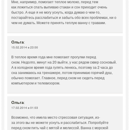
Мне, например, помогает теплое молоко, перед тем
как ложиться спать выпиваю стакан и сон приходит очень
быстро. А еще я не могу уснуть, когда думаю о чем-то,
постарайтесь расслабиться и забыть обо всех проблемах, ни о
чем не думать. Можете принять теплую ванну с травами.
Ольга
:
15.02.2014 в 23:00
В теплое время года мне помогают прогулки перед
сном. Недолго, минут на 20 выйти, у нас рядом сквер сосновый.
А в холодное время года гулять ленюсь, поэтому за 2 часа до
сна занимаюсь на тренажере, потом принимаю горячий душ,
обычно помогает. Главное, перед сном не сидеть перед
компьютером и телевизором.
Ольга
:
17.02.2014 в 01:03
Возможно, что имела место стрессовая ситуация, из-
за этого вы не можете уснуть и расслабиться. Попробуйте
перед сном пить чай с мятой и мелиссой. Ванна с морской