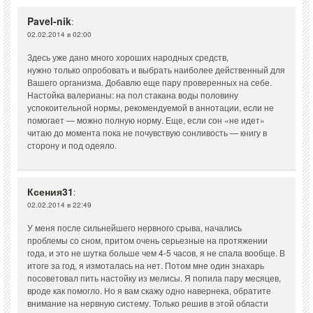
Pavel-nik
:
02.02.2014 в 02:00
Здесь уже дано много хороших народных средств,
нужно только опробовать и выбрать наиболее действенный для
Вашего организма. Добавлю еще пару проверенных на себе.
Настойка валерианы: на пол стакана воды половину
успокоительной нормы, рекомендуемой в аннотации, если не
помогает — можно полную норму. Еще, если сон «не идет»
читаю до момента пока не почувствую сонливость — книгу в
сторону и под одеяло.
Ксения31
:
02.02.2014 в 22:49
У меня после сильнейшего нервного срыва, начались
проблемы со сном, притом очень серьезные на протяжении
года, и это не шутка больше чем 4-5 часов, я не спала вообще. В
итоге за год, я измоталась на нет. Потом мне один знахарь
посоветовал пить настойку из мелисы. Я попила пару месяцев,
вроде как помогло. Но я вам скажу одно навернека, обратите
внимание на нервную систему. Только решив в этой области