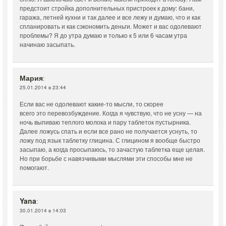
предстоит стройка дополнительных пристроек к дому: бани,
гаража, летней кухни и так далее и все лежу и думаю, что и как
спланировать и как сэкономить деньги. Может и вас одолевают
проблемы? Я до утра думаю и только к 5 или 6 часам утра
начинаю засыпать.
Мария
:
25.01.2014 в 23:44
Если вас не одолевают какие-то мысли, то скорее
всего это перевозбуждение. Когда я чувствую, что не усну — на
ночь выпиваю теплого молока и пару таблеток пустырника.
Далее ложусь спать и если все рано не получается уснуть, то
ложу под язык таблетку глицина. С глицином я вообще быстро
засыпаю, а когда просыпаюсь, то зачастую таблетка еще целая.
Но при борьбе с навязчивыми мыслями эти способы мне не
помогают.
Yana
:
30.01.2014 в 14:03