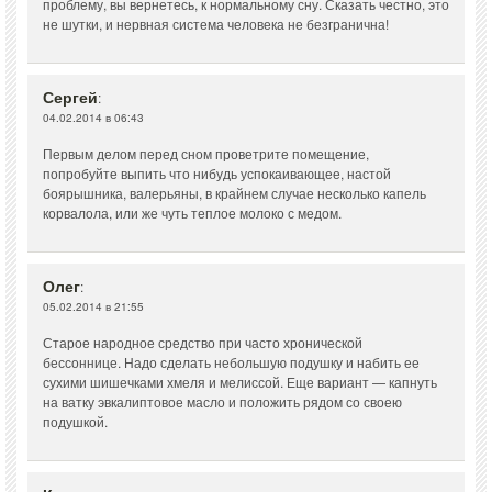
проблему, вы вернетесь, к нормальному сну. Сказать честно, это
не шутки, и нервная система человека не безгранична!
Сергей
:
04.02.2014 в 06:43
Первым делом перед сном проветрите помещение,
попробуйте выпить что нибудь успокаивающее, настой
боярышника, валерьяны, в крайнем случае несколько капель
корвалола, или же чуть теплое молоко с медом.
Олег
:
05.02.2014 в 21:55
Старое народное средство при часто хронической
бессоннице. Надо сделать небольшую подушку и набить ее
сухими шишечками хмеля и мелиссой. Еще вариант — капнуть
на ватку эвкалиптовое масло и положить рядом со своею
подушкой.