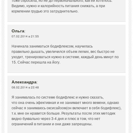
тоже сбросила, но не до первоначального, как ей хотелось.
Видимо, нужно и калорийность питания снижать, а при
кормлении грудью это затруднительно.
Ольга
:
07.02.2014 в 21:55
Начинала заниматься бодифлексом, научилась
правильно дышать, увеличился объем легких, вес быстро не
уходит, тренироваться нужно в системе, каждый день минут по
15. Сейчас перешла на йогу.
Александра
:
08.02.2014 в 23:48
Я занималась по системе бодифлекс и нужно сказать,
что она очень эфективная и не занимает много вемени, однако
сейчас я занимаюсь оксисайзом(он включает в себя бодифлекс),
т.к. мне он нравится больше. Результаты после этих методик
видно буквально через 3-4 дня и плюс в том, что нет
ограничений в питании и они даже запрещены.