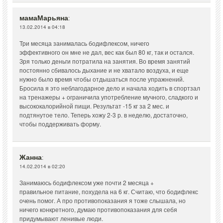
мамаМарьяна
:
13.02.2014 в 04:18
Три месяца занималась бодифлексом, ничего
эффективного он мне не дал, вес как был 80 кг, так и остался.
Зря только деньги потратила на занятия. Во время занятий
постоянно сбивалось дыхание и не хватало воздуха, и еще
нужно было время чтобы отдышаться после упражнений.
Бросила я это неблагодарное дело и начала ходить в спортзал
на тренажеры + ограничила употребление мучного, сладкого и
высококалорийной пищи. Результат -15 кг за 2 мес. и
подтянутое тело. Теперь хожу 2-3 р. в неделю, достаточно,
чтобы поддерживать форму.
Жанна
:
14.02.2014 в 02:20
Занимаюсь бодифлексом уже почти 2 месяца +
правильное питание, похудела на 6 кг. Считаю, что бодифлекс
очень помог. А про противопоказания я тоже слышала, но
ничего конкретного, думаю противопоказания для себя
придумывают ленивые люди.