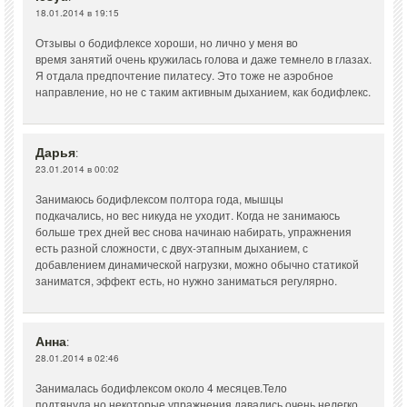
18.01.2014 в 19:15
Отзывы о бодифлексе хороши, но лично у меня во
время занятий очень кружилась голова и даже темнело в глазах.
Я отдала предпочтение пилатесу. Это тоже не аэробное
направление, но не с таким активным дыханием, как бодифлекс.
Дарья
:
23.01.2014 в 00:02
Занимаюсь бодифлексом полтора года, мышцы
подкачались, но вес никуда не уходит. Когда не занимаюсь
больше трех дней вес снова начинаю набирать, упражнения
есть разной сложности, с двух-этапным дыханием, с
добавлением динамической нагрузки, можно обычно статикой
заниматся, эффект есть, но нужно заниматься регулярно.
Анна
:
28.01.2014 в 02:46
Занималась бодифлексом около 4 месяцев.Тело
подтянула,но некоторые упражнения давались очень нелегко,