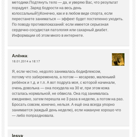
методики.Подтянуть тело — да, и уверяю Вас, что результат
порадует. Заряд бодрости на весь день
колоссальный!))Конечно, как и в любом виде спорта, если
перестанете заниматься — эффект будет постепенно уходить.
По поводу противопоказаний: если имеется серьезная
сердечно-сосудистая патология или сахарный диабет.
Информации об этом много в интернете.
Алёнка
:
18.01.2014 в 18:17
Я, если честно, недолго занималась бодифлексом,
потому что забеременела, а потом — кесарево, маленький
ребёнок и т.д. и т.п. А вот подруга моя, с которой начинали,
очень довольна — она похудела на 30 кг, при этом кожа
осталась нормальной, не обвисла. Она год занималась
ежедневно, затем перешла не 3 раза в неделю, а потом на раз.
Бросать совсем, конечно, нельзя. А ещё она всегда упорно
занимается (каждый день неделю), если накануне хорошо что
— либо попраздновала.
lesya
: