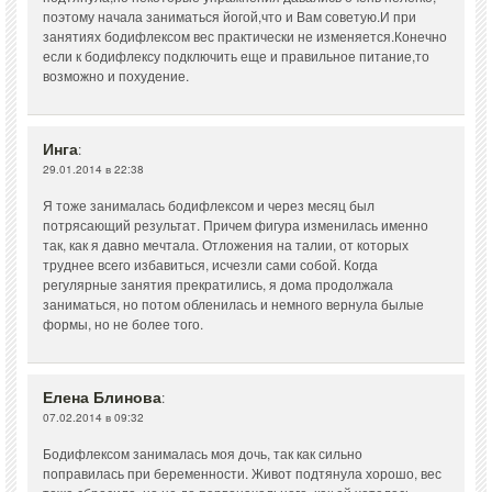
поэтому начала заниматься йогой,что и Вам советую.И при
занятиях бодифлексом вес практически не изменяется.Конечно
если к бодифлексу подключить еще и правильное питание,то
возможно и похудение.
Инга
:
29.01.2014 в 22:38
Я тоже занималась бодифлексом и через месяц был
потрясающий результат. Причем фигура изменилась именно
так, как я давно мечтала. Отложения на талии, от которых
труднее всего избавиться, исчезли сами собой. Когда
регулярные занятия прекратились, я дома продолжала
заниматься, но потом обленилась и немного вернула былые
формы, но не более того.
Елена Блинова
:
07.02.2014 в 09:32
Бодифлексом занималась моя дочь, так как сильно
поправилась при беременности. Живот подтянула хорошо, вес