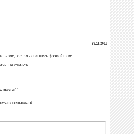
29.11.2013
атериале, воспользовавшись формой ниже.
тьи. Не спамьте.
бликуется) *
вать не обязательно)