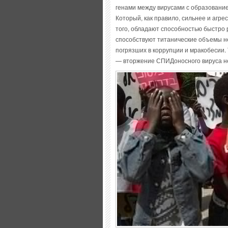
генами между вирусами с образовани
Который, как правило, сильнее и агр
того, обладают способностью быстро 
способствуют титанические объемы н
погрязших в коррупции и мракобесии.
— вторжение СПИДоносного вируса не