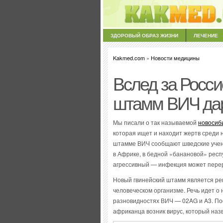
ЗДОРОВЫЙ ОБРАЗ ЖИЗНИ
ЛЕЧЕНИЕ
Kakmed.com
»
Новости медицины
Вслед за Росс
штамм ВИЧ дар
Мы писали о так называемой
новосиб
которая ищет и находит жертв среди
штамме ВИЧ сообщают шведские учены
в Африке, в бедной «банановой» респ
агрессивный — инфекция может перера
Новый гвинейский штамм является рек
человеческом организме. Речь идет о
разновидностях ВИЧ — 02AG и A3. По
африканца возник вирус, который наз