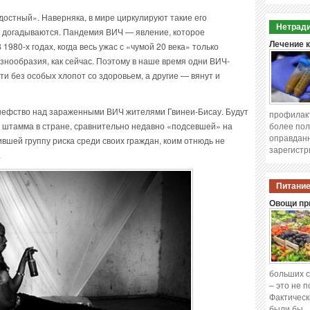
остный». Наверняка, в мире циркулируют такие его
Нетради
е догадываются. Пандемия ВИЧ — явление, которое
Лечение 
1980-х годах, когда весь ужас с «чумой 20 века» только
азнообразия, как сейчас. Поэтому в наше время одни ВИЧ-
 без особых хлопот со здоровьем, а другие — вянут и
шефство над зараженными ВИЧ жителями Гвинеи-Бисау. Будут
профилакт
 штамма в стране, сравнительно недавно «подсевшей» на
более пол
оправданн
вшей группу риска среди своих граждан, коим отнюдь не
зарегистр
.
Питание
Овощи при
больших с
– это не 
Фактическ
были бы 