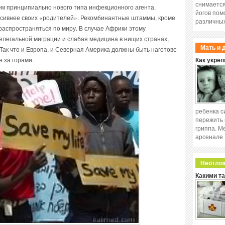
снимается
ем принципиально нового типа инфекционного агента.
йогов пом
ессивнее своих «родителей». Рекомбинантные штаммы, кроме
различных
распространяться по миру. В случае Африки этому
елегальной миграции и слабая медицина в нищих странах,
Мать и 
 Так что и Европа, и Северная Америка должны быть наготове
 за горами.
Как укреп
ребенка с
пережить 
гриппа. М
арсенале
Неотло
Какими т