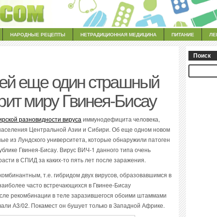
НАРОДНЫЕ РЕЦЕПТЫ
НЕТРАДИЦИОННАЯ МЕДИЦИНА
ПИТАНИЕ
ЛЕ
Поиск
ией еще один страшный
ит миру Гвинея-Бисау
ирской разновидности вируса
иммунодефицита человека,
 населения Центральной Азии и Сибири. Об еще одном новом
е из Лундского университета, которые обнаружили патоген
ублике Гвинея-Бисау. Вирус ВИЧ-1 данного типа очень
сти в СПИД за каких-то пять лет после заражения.
омбинантным, т.е. гибридом двух вирусов, образовавшимся в
 наиболее часто встречающихся в Гвинее-Бисау
сле рекомбинации в теле заразившегося обоими штаммами
вали А3/02. Покамест он бушует только в Западной Африке.