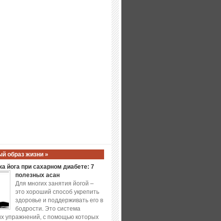
й образ жизни »
а йога при сахарном диабете: 7
полезных асан
Для многих занятия йогой –
это хороший способ укрепить
здоровье и поддерживать его в
бодрости. Это система
х упражнений, с помощью которых