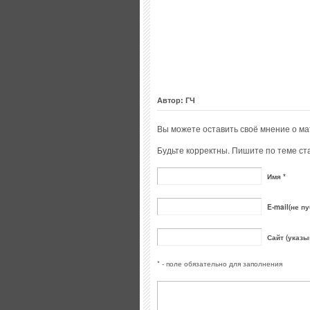
Автор: ГЧ
Вы можете оставить своё мнение о м
Будьте корректны. Пишите по теме ста
Имя *
E-mail(не пу
Сайт (указы
* - поле обязательно для заполнения