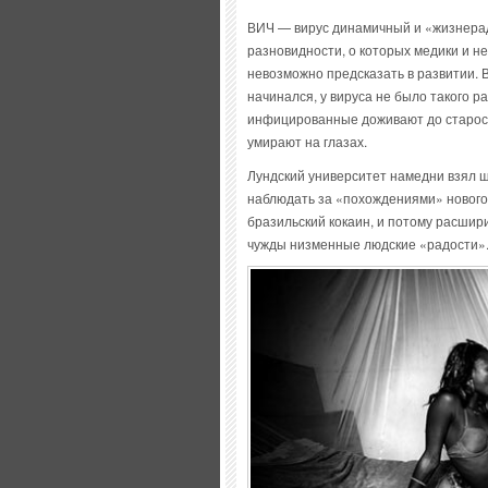
ВИЧ — вирус динамичный и «жизнерад
разновидности, о которых медики и н
невозможно предсказать в развитии. В 
начинался, у вируса не было такого р
инфицированные доживают до старости
умирают на глазах.
Лундский университет намедни взял 
наблюдать за «похождениями» нового
бразильский кокаин, и потому расшири
чужды низменные людские «радости»