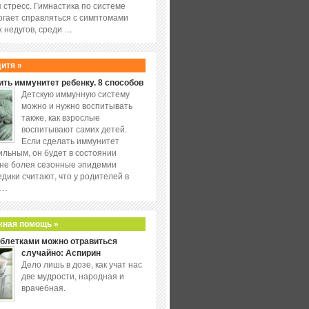
 стресс. Гимнастика по системе
огает справляться с симптомами
 недугов, среди …
дитя »
ить иммунитет ребенку. 8 способов
Детскую иммунную систему
можно и нужно воспитывать
также, как взрослые
воспитывают самих детей.
Если сделать иммунитет
ильным, он будет в состоянии
не болея сезонные эпидемии
едики считают, что у родителей в
 …
жная помощь »
аблетками можно отравиться
случайно: Аспирин
Дело лишь в дозе, как учат нас
две мудрости, народная и
врачебная.