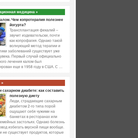
ционная медицина »
калом. Чем копротерапия полезнее
йогурта?
Трансплантация фекалий –
звучит издевательски, почти
как копрофагия. Однако такой
волнующий метод терапии и
ики заболеваний существует уже
увека. Первый случай официально
ого лечения калом был
ирован еще в 1958 году в США. С …
 »
 сахарном диабете: как составить
полезную диету
Люди, страдающие сахарным
диабетом 2-го типа порой
ощущают себя чужими на
банкетах в ресторанах или
емейных застольях. Однако болезнь
повод избегать вкусной пищи вообще.
и не существует продуктов, которые
…