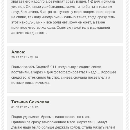
хватает его надолго а результат сразу виден. 1-2 дня и синяка
уже нет. Сильные ушибы(синяка может и не быть) я тоже им
лечу, боль очень быстро отступает, у меня защемление нерва
на спине, так ногу иногда очень сильно тянет, тогда сразу гель
этот наношу-5 мин и все боли нет, кожу не жжет, а такое
приятное чувство холодка. Советую такой гель в домашней
аптечке всегда иметь.
Алиса
:
20.12.2011 в 21:10
Пользовалась Бадягой-911, когда сыну в садике синяк
поставили, а через 4 дня фотографироваться надо… Хорошее
средство. отек сняло быстро, синева сначала посветлела а
потом и вовсе исчезла.
Татьяна Соколова
:
01.03.2012 в 16:12
Падая ударилась бровью, синяк пошел на глаз.
Приложила сразу замороженное мясо. Держала 30 минут,
думаю надо было больше держать холод. Стала мазать гелем