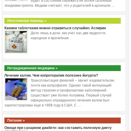
будет в состоянии пережить не болея сезонные
эпидемии гриппа. Медики считают, что у родителей в арсенале …
Неотложная помощь »
Какими таблетками можно отравиться случайно: Аспирин
Дело лишь в дозе, как учат нас две мудрости,
народная и врачебная.
Нетрадиционная медицина »
Лечение калом. Чем копротерапия полезнее йогурта?
Трансплантация фекалий – звучит издевательски,
почти как копрофагия. Однако такой волнующий
метод терапии и профилактики заболеваний
существует уже более полувека. Первый случай
официально оправданного лечения калом был
зарегистрирован еще в 1958 году в США. С …
Питание »
Овощи при сахарном диабете: как составить полезную диету