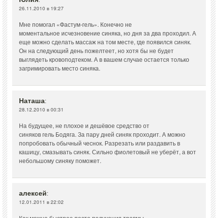
26.11.2010 в 19:27
Мне помогал «Фастум-гель». Конечно не
моментальное исчезновение синяка, но дня за два проходил. А
еще можно сделать массаж на том месте, где появился синяк.
Он на следующий день пожелтеет, но хотя бы не будет
выглядеть кровоподтеком. А в вашем случае остается только
загримировать место синяка.
Наташа
:
28.12.2010 в 00:31
На будущее, не плохое и дешёвое средство от
синяков гель Бодяга. За пару дней синяк проходит. А можно
попробовать обычный чеснок. Разрезать или раздавить в
кашицу, смазывать синяк. Сильно фиолетовый не уберёт, а вот
небольшому синяку поможет.
алексей
:
12.01.2011 в 22:02
Как можно быстрее посте получения травмы