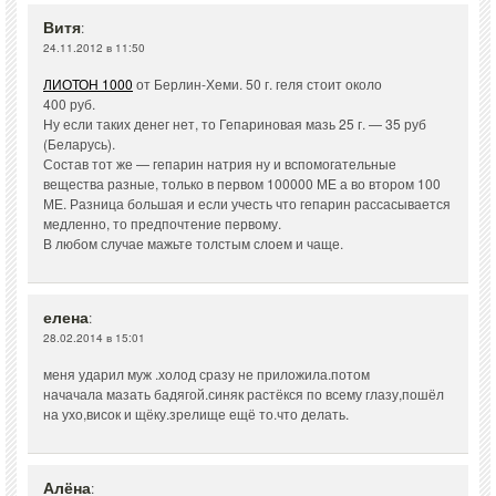
Витя
:
24.11.2012 в 11:50
ЛИОТОН 1000
от Берлин-Хеми. 50 г. геля стоит около
400 руб.
Ну если таких денег нет, то Гепариновая мазь 25 г. — 35 руб
(Беларусь).
Состав тот же — гепарин натрия ну и вспомогательные
вещества разные, только в первом 100000 МЕ а во втором 100
МЕ. Разница большая и если учесть что гепарин рассасывается
медленно, то предпочтение первому.
В любом случае мажьте толстым слоем и чаще.
елена
:
28.02.2014 в 15:01
меня ударил муж .холод сразу не приложила.потом
начачала мазать бадягой.синяк растёкся по всему глазу,пошёл
на ухо,висок и щёку.зрелище ещё то.что делать.
Алёна
: