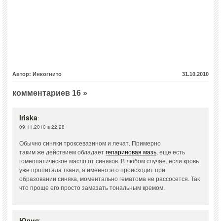
Автор: Инкогнито
31.10.2010
комментариев 16 »
Iriska
:
09.11.2010 в 22:28
Обычно синяки троксевазином и лечат. Примерно
таким же действием обладает
гепариновая мазь
, еще есть
гомеопатическое масло от синяков. В любом случае, если кровь
уже пропитала ткани, а именно это происходит при
образовании синяка, моментально гематома не рассосется. Так
что проще его просто замазать тональным кремом.
Юлия
: