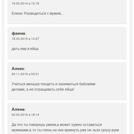
16.03.2014 в 12:18
Елене: Разводиться с мужем…
фаина
:
18.03.2015 в 14:27
дать ему в яйца
Алекс
:
20.11.2015 в 03:31
Учиться меньше пиздеть и заниматься бабскими
делами, а не отращивать себе яйца!
Алена
:
02.04.2016 в 18:14
Да что ты говоришь умник,а может нужно оставаться
мужиками,а то ты глянь на них крикнуть уже не льзя сразу руки