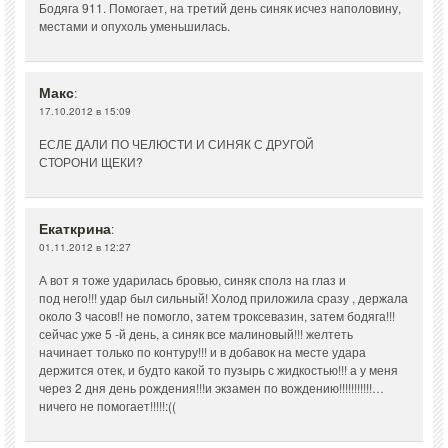
Бодяга 911. Помогает, на третий день синяк исчез наполовину,
местами и опухоль уменьшилась.
Макс
:
17.10.2012 в 15:09
ЕСЛЕ ДАЛИ ПО ЧЕЛЮСТИ И СИНЯК С ДРУГОЙ
СТОРОНИ ЩЕКИ?
Екаткрина
:
01.11.2012 в 12:27
А вот я тоже ударилась бровью, синяк сполз на глаз и
под него!!! удар был сильный! Холод приложила сразу , держала
около 3 часов!! не помогло, затем троксевазин, затем бодяга!!!
сейчас уже 5 -й день, а синяк все малиновый!!! желтеть
начинает только по контуру!!! и в добавок на месте удара
держится отек, и будто какой то пузырь с жидкостью!!! а у меня
через 2 дня день рождения!!!и экзамен по вождению!!!!!!!!!!!…
ничего не помогает!!!!!:((