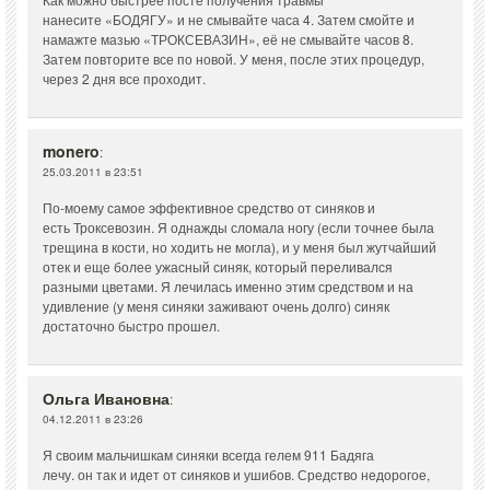
нанесите «БОДЯГУ» и не смывайте часа 4. Затем смойте и
намажте мазью «ТРОКСЕВАЗИН», её не смывайте часов 8.
Затем повторите все по новой. У меня, после этих процедур,
через 2 дня все проходит.
monero
:
25.03.2011 в 23:51
По-моему самое эффективное средство от синяков и
есть Троксевозин. Я однажды сломала ногу (если точнее была
трещина в кости, но ходить не могла), и у меня был жутчайший
отек и еще более ужасный синяк, который переливался
разными цветами. Я лечилась именно этим средством и на
удивление (у меня синяки заживают очень долго) синяк
достаточно быстро прошел.
Ольга Ивановна
:
04.12.2011 в 23:26
Я своим мальчишкам синяки всегда гелем 911 Бадяга
лечу. он так и идет от синяков и ушибов. Средство недорогое,