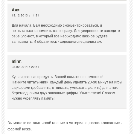
Аня
:
13.12.2013 в 11:31
Для начала, Вам необходимо сконцентрироваться, и
не пытаться запомнить все и сразу. Для уверенности заведите
себе блокнот, в который все необходимо важное будете
записывать. И обратитесь к хорошим специалистам.
mlnr
:
23.02.2014 в 22:51
Кушая разные продукты Вашей памяти не поможеш!
Начните читать книги, каждый день уделять 20-30 минут на игры
с цифрами (добавлять, отнимать, умножать, делить) для этого
берем одно или двух значнные цифры. Учите стихи! Словом
нужно укреплять память!
Вы можете оставить своё мнение о материале, воспользовавшись
формой ниже.