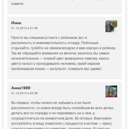
памяти.
Инна
:
01.12.2013 в 21:26
Просто вы слишком устаете с ребенком, вот и
рассеяность и невнимательность отсюда. Побольше
отдыхайте, гуляйте на свежем воздухе и вам хорошо и ребенку.
Так же обращайте внимания на мелочи, казалось бы самые
незначительные — в какой цвет выкрашена лавочка, какого
цвета пальто у проходившего человека, какой окраски
пробежавшая кошка — результат, поверьте вас удивит.
Анна1989
:
01.12.2013 в 22:38
Во-первых, чтобы ничего не забывать и не было
рассеянности, то нужно всегда быть спокойным во всех делах,
делать все по порядку и не переживать ни о чем, а
сосредоточиться на конкретном деле. Во-вторых, Вам нужно
употреблять в пищу (гематоген ( продается в аптеке — ирис),
шоколад ежедневно по немножко, грецкие орехи. В-третьих,