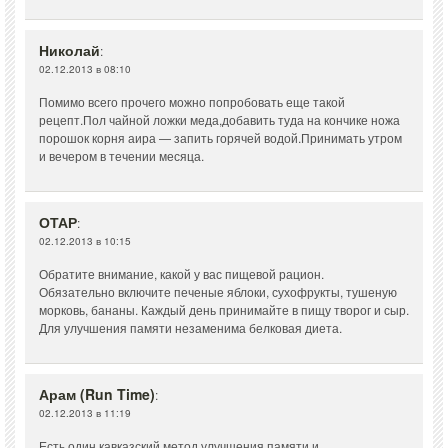
Николай
:
02.12.2013 в 08:10
Помимо всего прочего можно попробовать еще такой
рецепт.Пол чайной ложки меда,добавить туда на кончике ножа
порошок корня аира — запить горячей водой.Принимать утром
и вечером в течении месяца.
ОТАР
:
02.12.2013 в 10:15
Обратите внимание, какой у вас пищевой рацион.
Обязательно включите печеные яблоки, сухофрукты, тушеную
морковь, бананы. Каждый день принимайте в пищу творог и сыр.
Для улучшения памяти незаменима белковая диета.
Арам (Run Time)
:
02.12.2013 в 11:19
Есть один кавказский метод улучшения памяти и