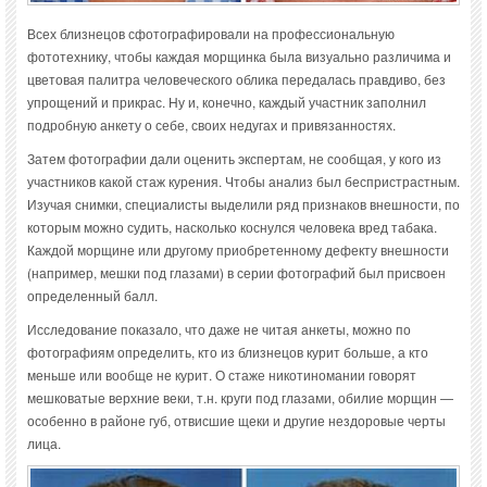
Всех близнецов сфотографировали на профессиональную
фототехнику, чтобы каждая морщинка была визуально различима и
цветовая палитра человеческого облика передалась правдиво, без
упрощений и прикрас. Ну и, конечно, каждый участник заполнил
подробную анкету о себе, своих недугах и привязанностях.
Затем фотографии дали оценить экспертам, не сообщая, у кого из
участников какой стаж курения. Чтобы анализ был беспристрастным.
Изучая снимки, специалисты выделили ряд признаков внешности, по
которым можно судить, насколько коснулся человека вред табака.
Каждой морщине или другому приобретенному дефекту внешности
(например, мешки под глазами) в серии фотографий был присвоен
определенный балл.
Исследование показало, что даже не читая анкеты, можно по
фотографиям определить, кто из близнецов курит больше, а кто
меньше или вообще не курит. О стаже никотиномании говорят
мешковатые верхние веки, т.н. круги под глазами, обилие морщин —
особенно в районе губ, отвисшие щеки и другие нездоровые черты
лица.