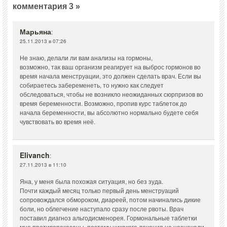
комментария 3 »
Марьяна
:
25.11.2013 в 07:26
Не знаю, делали ли вам анализы на гормоны,
возможно, так ваш организм реагирует на выброс гормонов во
время начала менструации, это должен сделать врач. Если вы
собираетесь забеременеть, то нужно как следует
обследоваться, чтобы не возникло неожиданных сюрпризов во
время беременности. Возможно, пропив курс таблеток до
начала беременности, вы абсолютно нормально будете себя
чувствовать во время неё.
Elivanch
:
27.11.2013 в 11:10
Яна, у меня была похожая ситуация, но без зуда.
Почти каждый месяц только первый день менструаций
сопровождался обмороком, диареей, потом начинались дикие
боли, но облегчение наступало сразу после рвоты. Врач
поставил диагноз альгодисменорея. Гормональные таблетки
мне противопоказаны, поэтому никакого лечения не назначали.