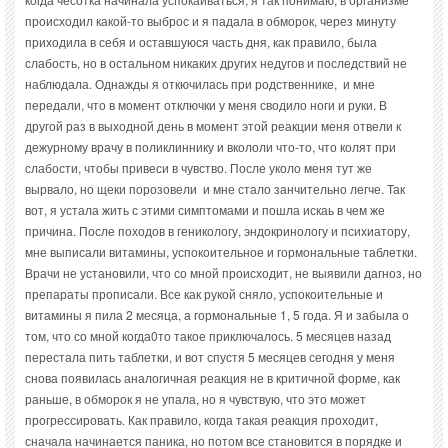
происходил какой-то выброс и я падала в обморок, через минуту
приходила в себя и оставшуюся часть дня, как правило, была
слабость, но в остальном никаких других недугов и последствий не
наблюдала. Однажды я откючилась при родственнике, и мне
передали, что в момент отключки у меня сводило ноги и руки. В
другой раз в выходной день в момент этой реакции меня отвели к
дежурному врачу в поликлиннику и вкололи что-то, что колят при
слабости, чтобы привеси в чувство. После уколо меня тут же
вырвало, но щеки порозовели и мне стало занчительно легче. Так
вот, я устала жить с этими симптомами и пошла искаь в чем же
причина. После походов в геникологу, эндокринологу и психиатору,
мне выписали витамины, успокоительное и гормональные таблетки.
Врачи не установили, что со мной происходит, не выявили дагноз, но
препараты прописали. Все как рукой сняло, успокоительные и
витамины я пила 2 месяца, а гормональные 1, 5 года. Я и забыла о
том, что со мной когда0то такое приключалось. 5 месяцев назад
перестала пить таблетки, и вот спустя 5 месяцев сегодня у меня
снова появилась аналогичная реакция не в критичной форме, как
раньше, в обморок я не упала, но я чувствую, что это может
прогрессировать. Как правило, когда такая реакция проходит,
сначала начинается паника, но потом все становится в порядке и