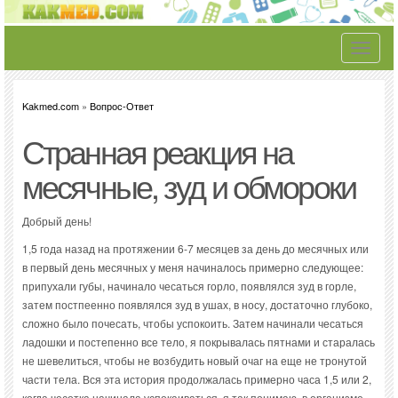
Toggle
navigati
Kakmed.com
»
Вопрос-Ответ
Странная реакция на
месячные, зуд и обмороки
Добрый день!
1,5 года назад на протяжении 6-7 месяцев за день до месячных или
в первый день месячных у меня начиналось примерно следующее:
припухали губы, начинало чесаться горло, появлялся зуд в горле,
затем постпеенно появлялся зуд в ушах, в носу, достаточно глубоко,
сложно было почесать, чтобы успокоить. Затем начинали чесаться
ладошки и постепенно все тело, я покрывалась пятнами и старалась
не шевелиться, чтобы не возбудить новый очаг на еще не тронутой
части тела. Вся эта история продолжалась примерно часа 1,5 или 2,
когда чесотка начинала успокаиваться, я так понимаю, в организме