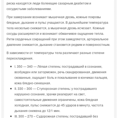
риска находятся люди болеющие сахарным диабетом и
сосудистыми заболеваниями.
При замерзании возникает мышечная дрожь, кожные покровы
бледные, дыхание и пульс учащаются. В дальнейшем температура
тела несколько снижается, а мышечная дрожь исчезает. Кожные
сосуды расширяются и возникает обманчивое ощущение тепла.
Ритм сердечных сокращений при этом замедляется, артериальное
давление снижается, дыхание становится редким и поверхностным.
В зависимости от температуры тела различают разные степени
переохлаждения.
I. 350 — 340 — Лёгкая степень: пострадавший в сознании,
возбужден или заторможен, речь скандированная, движения
скованные, ощущает боль и покалывание в кончиках пальцев,
кожа бледно-синюшная.
II. 330 – 300 — Ступорозная степень: у пострадавшего
нарушено сознание, зрачки реагируют на свет,
самостоятельные движения ограничены, кожа бледная
холодная, пульс снижается до 45 ударов в минуту, частота
дыхания снижена до 12/1 мин.
III. 300 – 270 – Судорожная степень: пострадавший без