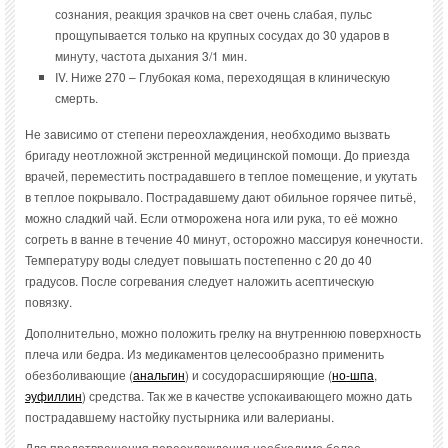
сознания, реакция зрачков на свет очень слабая, пульс
прощупывается только на крупных сосудах до 30 ударов в
минуту, частота дыхания 3/1 мин.
IV. Ниже 270 – Глубокая кома, переходящая в клиническую
смерть.
Не зависимо от степени переохлаждения, необходимо вызвать
бригаду неотложной экстренной медицинской помощи. До приезда
врачей, переместить пострадавшего в теплое помещение, и укутать
в теплое покрывало. Пострадавшему дают обильное горячее питьё,
можно сладкий чай. Если отморожена нога или рука, то её можно
согреть в ванне в течение 40 минут, осторожно массируя конечности.
Температуру воды следует повышать постепенно с 20 до 40
градусов. После согревания следует наложить асептическую
повязку.
Дополнительно, можно положить грелку на внутреннюю поверхность
плеча или бедра. Из медикаментов целесообразно применить
обезболивающие (
анальгин
) и сосудорасширяющие (
но-шпа
,
эуфиллин
) средства. Так же в качестве успокаивающего можно дать
пострадавшему настойку пустырника или валерианы.
Для предотвращения переохлаждения необходимо более