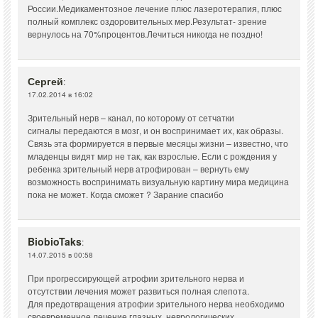
России.Медикаментозное лечение плюс лазеротерапия, плюс
полный комплекс оздоровительных мер.Результат- зрение
вернулось на 70%процентов.Лечиться никогда не поздно!
Сергей
:
17.02.2014 в 16:02
Зрительный нерв – канал, по которому от сетчатки
сигналы передаются в мозг, и он воспринимает их, как образы.
Связь эта формируется в первые месяцы жизни – известно, что
младенцы видят мир не так, как взрослые. Если с рождения у
ребенка зрительный нерв атрофирован – вернуть ему
возможность воспринимать визуальную картину мира медицина
пока не может. Когда сможет ? Зарание спасибо
BiobioTaks
:
14.07.2015 в 00:58
При прогрессирующей атрофии зрительного нерва и
отсутствии лечения может развиться полная слепота.
Для предотвращения атрофии зрительного нерва необходимо
своевременное лечение глазных, неврологических,