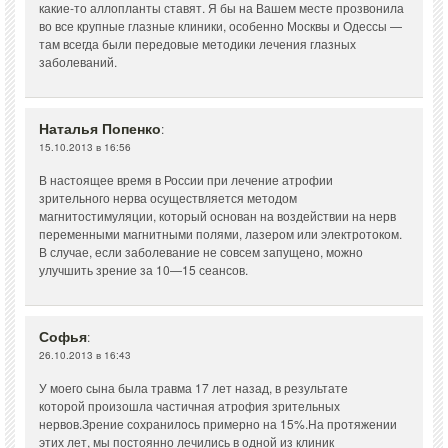
какие-то аллопланты ставят. Я бы на Вашем месте прозвонила
во все крупные глазные клиники, особенно Москвы и Одессы —
там всегда были передовые методики лечения глазных
заболеваний.
Наталья Попенко
:
15.10.2013 в 16:56
В настоящее время в России при лечение атрофии
зрительного нерва осуществляется методом
магнитостимуляции, который основан на воздействии на нерв
переменными магнитными полями, лазером или электротоком.
В случае, если заболевание не совсем запущено, можно
улучшить зрение за 10—15 сеансов.
Софья
:
26.10.2013 в 16:43
У моего сына была травма 17 лет назад, в результате
которой произошла частичная атрофия зрительных
нервов.Зрение сохранилось примерно на 15%.На протяжении
этих лет, мы постоянно лечились в одной из клиник