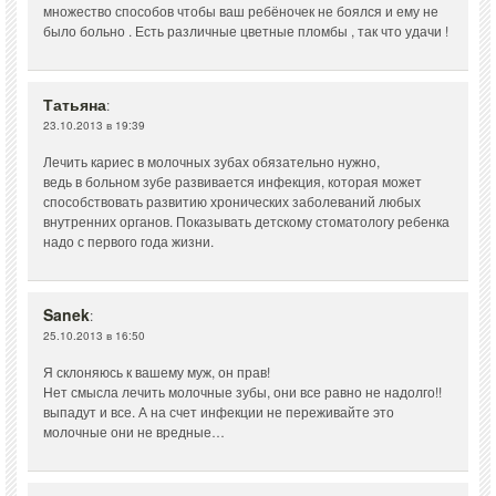
множество способов чтобы ваш ребёночек не боялся и ему не
было больно . Есть различные цветные пломбы , так что удачи !
Татьяна
:
23.10.2013 в 19:39
Лечить кариес в молочных зубах обязательно нужно,
ведь в больном зубе развивается инфекция, которая может
способствовать развитию хронических заболеваний любых
внутренних органов. Показывать детскому стоматологу ребенка
надо с первого года жизни.
Sanek
:
25.10.2013 в 16:50
Я склоняюсь к вашему муж, он прав!
Нет смысла лечить молочные зубы, они все равно не надолго!!
выпадут и все. А на счет инфекции не переживайте это
молочные они не вредные…