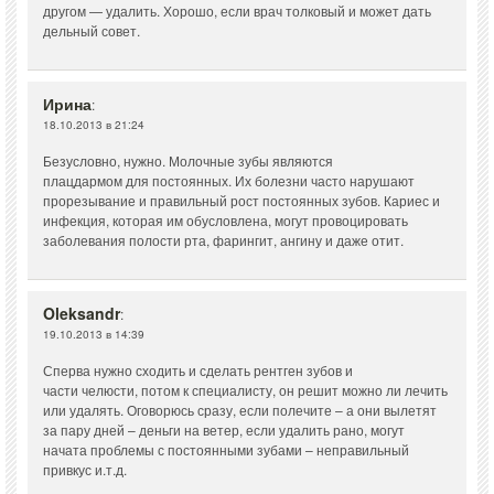
другом — удалить. Хорошо, если врач толковый и может дать
дельный совет.
Ирина
:
18.10.2013 в 21:24
Безусловно, нужно. Молочные зубы являются
плацдармом для постоянных. Их болезни часто нарушают
прорезывание и правильный рост постоянных зубов. Кариес и
инфекция, которая им обусловлена, могут провоцировать
заболевания полости рта, фарингит, ангину и даже отит.
Oleksandr
:
19.10.2013 в 14:39
Сперва нужно сходить и сделать рентген зубов и
части челюсти, потом к специалисту, он решит можно ли лечить
или удалять. Оговорюсь сразу, если полечите – а они вылетят
за пару дней – деньги на ветер, если удалить рано, могут
начата проблемы с постоянными зубами – неправильный
привкус и.т.д.