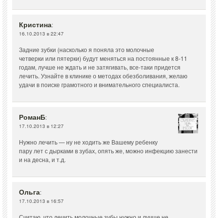
Кристина
:
16.10.2013 в 22:47
Задние зубки (насколько я поняла это молочные
четверки или пятерки) будут меняться на постоянные к 8-11
годам, лучше не ждать и не затягивать, все-таки придется
лечить. Узнайте в клинике о методах обезболивания, желаю
удачи в поиске грамотного и внимательного специалиста.
РоманБ
:
17.10.2013 в 12:27
Нужно лечить — ну не ходить же Вашему ребенку
пару лет с дырками в зубах, опять же, можно инфекцию занести
и на десна, и т.д.
Ольга
:
17.10.2013 в 16:57
Считаю, что лечить молочные зубы нужно и лучше не