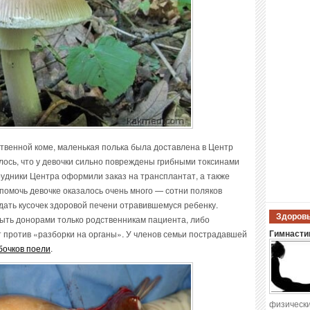
ственной коме, маленькая полька была доставлена в Центр
лось, что у девочки сильно повреждены грибными токсинами
трудники Центра оформили заказ на трансплантат, а также
помочь девочке оказалось очень много — сотни поляков
дать кусочек здоровой печени отравившемуся ребенку.
Здоровы
ыть донорами только родственникам пациента, либо
т против «разборки на органы». У членов семьи пострадавшей
Гимнастик
бочков поели
.
физически