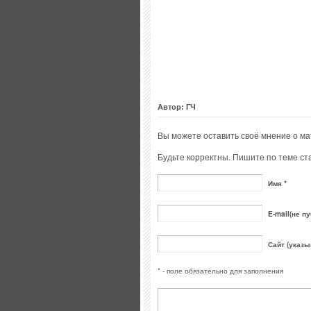
Автор: ГЧ
Вы можете оставить своё мнение о м
Будьте корректны. Пишите по теме ста
Имя *
E-mail(не пу
Сайт (указы
* - поле обязательно для заполнения