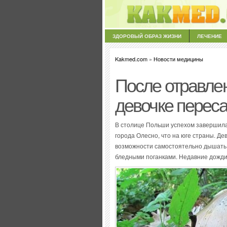
ЗДОРОВЫЙ ОБРАЗ ЖИЗНИ
ЛЕЧЕНИЕ
Kakmed.com
»
Новости медицины
После отравлен
девочке перес
В столице Польши успехом завершила
города Олесно, что на юге страны. Де
возможности самостоятельно дышать 
бледными поганками. Недавние дожди