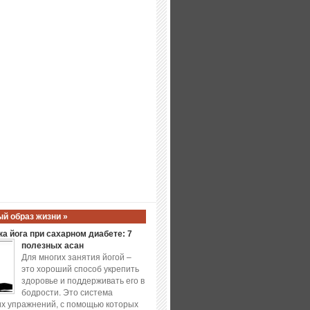
й образ жизни »
а йога при сахарном диабете: 7
полезных асан
Для многих занятия йогой –
это хороший способ укрепить
здоровье и поддерживать его в
бодрости. Это система
х упражнений, с помощью которых