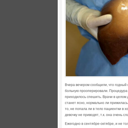
Вчера вечером сообщили, что годный 
больную прооперировали. Процедура п
приходилось спешить. Врачи в целом
станет ясно, нормально ли прижилась
то, не попала ли в тело пациентки в 
девочку не приводят, т.к. она очень сл
Ежегодно в сентябре-октябре, и не т