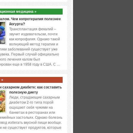
ционная медицина »
калом. Чем копротерапия полезнее
йогурта?
Трансплантация фекалий –
звучит издевательски, почти
как копрофагия. Однако такой
волнующий метод терапии и
ики заболеваний существует уже
увека. Первый случай официально
ого лечения калом был
ирован еще в 1958 году в США. С …
 »
 сахарном диабете: как составить
полезную диету
Люди, страдающие сахарным
диабетом 2-го типа порой
ощущают себя чужими на
банкетах в ресторанах или
емейных застольях. Однако болезнь
повод избегать вкусной пищи вообще.
и не существует продуктов, которые
…