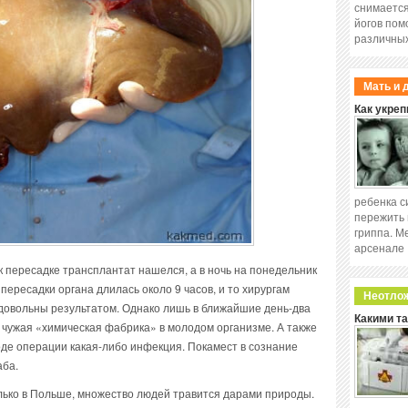
снимается
йогов пом
различных
Мать и 
Как укреп
ребенка с
пережить 
гриппа. М
арсенале
к пересадке трансплантат нашелся, а в ночь на понедельник
ересадки органа длилась около 9 часов, и то хирургам
Неотло
 довольны результатом. Однако лишь в ближайшие день-два
Какими т
 чужая «химическая фабрика» в молодом организме. А также
ходе операции какая-либо инфекция. Покамест в сознание
аба.
олько в Польше, множество людей травится дарами природы.