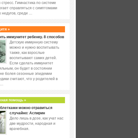
 стресс. Гимнастика по системе
огает справляться с симптомами
 недугов, среди …
дитя »
ить иммунитет ребенку. 8 способов
Детскую иммунную систему
можно и нужно воспитывать
также, как взрослые
воспитывают самих детей.
Если сделать иммунитет
ильным, он будет в состоянии
не болея сезонные эпидемии
едики считают, что у родителей в
 …
жная помощь »
аблетками можно отравиться
случайно: Аспирин
Дело лишь в дозе, как учат нас
две мудрости, народная и
врачебная.