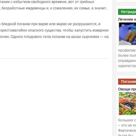
тании с избытком свободного времени, вот от грибных
 безработные иждивенцы и, к сожалению, их семьи, а значит,
Нетради
Лечение 
 бледной поганки при варке или жарке не разрушаются, и
 хрестоматийно опасного существа, чтобы запустить коварное
очек. Одного плодового тела поганки на казан сыроежек — на
профилакт
более пол
оправданн
зарегистр
Питание
Овощи при
больших с
– это не 
Фактическ
были бы 