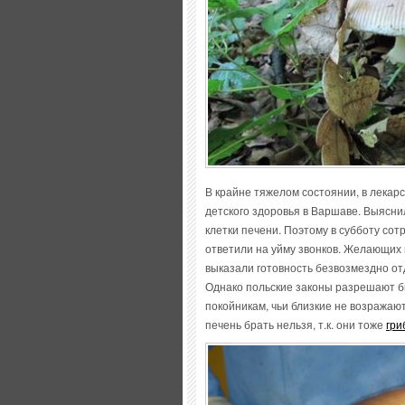
В крайне тяжелом состоянии, в лекар
детского здоровья в Варшаве. Выясни
клетки печени. Поэтому в субботу со
ответили на уйму звонков. Желающих 
выказали готовность безвозмездно от
Однако польские законы разрешают б
покойникам, чьи близкие не возражаю
печень брать нельзя, т.к. они тоже
гри