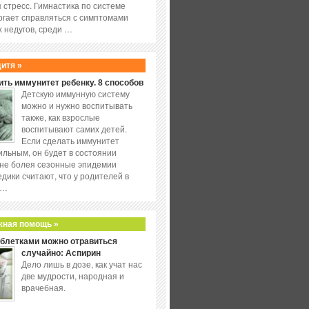
 стресс. Гимнастика по системе
огает справляться с симптомами
 недугов, среди …
дитя »
ить иммунитет ребенку. 8 способов
Детскую иммунную систему
можно и нужно воспитывать
также, как взрослые
воспитывают самих детей.
Если сделать иммунитет
ильным, он будет в состоянии
не болея сезонные эпидемии
едики считают, что у родителей в
 …
жная помощь »
аблетками можно отравиться
случайно: Аспирин
Дело лишь в дозе, как учат нас
две мудрости, народная и
врачебная.