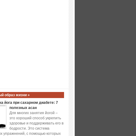
й образ жизни »
а йога при сахарном диабете: 7
полезных асан
Для многих занятия йогой –
это хороший способ укрепить
здоровье и поддерживать его в
бодрости. Это система
х упражнений, с помощью которых