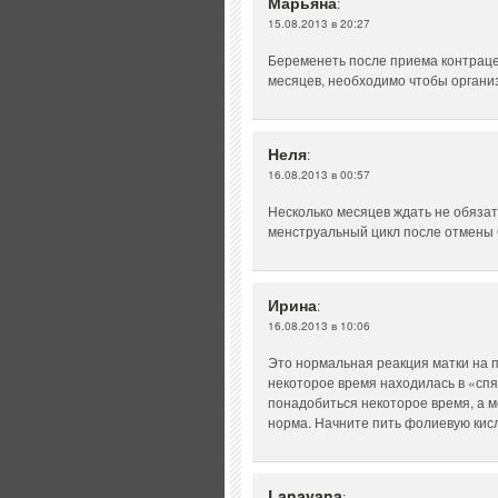
Марьяна
:
15.08.2013 в 20:27
Беременеть после приема контраце
месяцев, необходимо чтобы органи
Неля
:
16.08.2013 в 00:57
Несколько месяцев ждать не обяза
менструальный цикл после отмены 
Ирина
:
16.08.2013 в 10:06
Это нормальная реакция матки на п
некоторое время находилась в «сп
понадобиться некоторое время, а м
норма. Начните пить фолиевую кисл
Lanayana
: