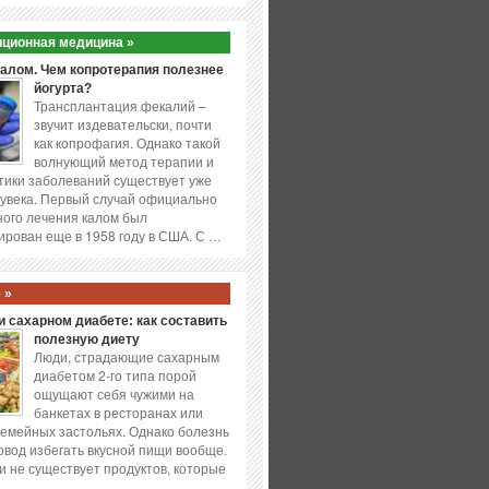
ционная медицина »
калом. Чем копротерапия полезнее
йогурта?
Трансплантация фекалий –
звучит издевательски, почти
как копрофагия. Однако такой
волнующий метод терапии и
ики заболеваний существует уже
увека. Первый случай официально
ого лечения калом был
ирован еще в 1958 году в США. С …
 »
 сахарном диабете: как составить
полезную диету
Люди, страдающие сахарным
диабетом 2-го типа порой
ощущают себя чужими на
банкетах в ресторанах или
емейных застольях. Однако болезнь
повод избегать вкусной пищи вообще.
и не существует продуктов, которые
…