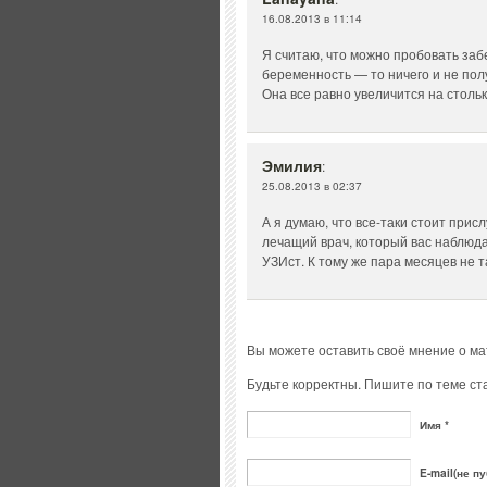
16.08.2013 в 11:14
Я считаю, что можно пробовать заб
беременность — то ничего и не пол
Она все равно увеличится на стольк
Эмилия
:
25.08.2013 в 02:37
А я думаю, что все-таки стоит прис
лечащий врач, который вас наблюда
УЗИст. К тому же пара месяцев не т
Вы можете оставить своё мнение о м
Будьте корректны. Пишите по теме ста
Имя *
E-mail(не пу