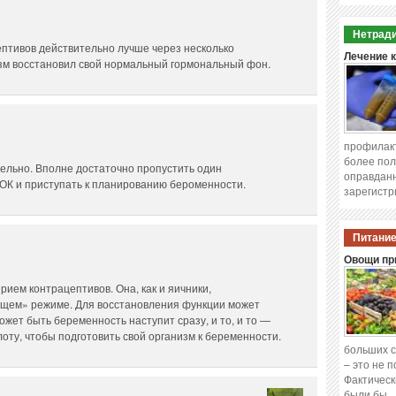
Нетради
птивов действительно лучше через несколько
Лечение 
зм восстановил свой нормальный гормональный фон.
профилакт
более пол
тельно. Вполне достаточно пропустить один
оправданн
ОК и приступать к планированию бероменности.
зарегистр
Питание
Овощи при
рием контрацептивов. Она, как и яичники,
ящем» режиме. Для восстановления функции может
ожет быть беременность наступит сразу, и то, и то —
оту, чтобы подготовить свой организм к беременности.
больших с
– это не 
Фактическ
были бы 