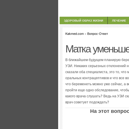
ЗДОРОВЫЙ ОБРАЗ ЖИЗНИ
ЛЕЧЕНИЕ
Kakmed.com
»
Вопрос-Ответ
Матка уменьше
В ближайшем будущем планирую берем
УЗИ. Никаких серьезных отклонений не
сказали оба специалиста, это то, чт
оральных контрацептивов и что все в
что беременеть можно уже сейчас, а в
пройти еще одно обследование, чтобы
какого врача слушать? Ведь на УЗИ ск
врач советует подождать?
На этот вопрос