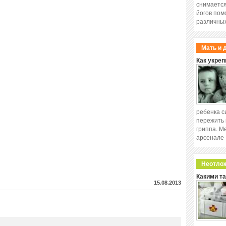
снимается
йогов пом
различных
Мать и 
Как укреп
ребенка с
пережить 
гриппа. М
арсенале
Неотло
Какими т
15.08.2013