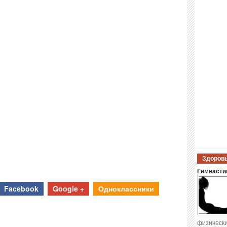
Здоровы
Гимнастик
Facebook
Google +
Одноклассники
физически