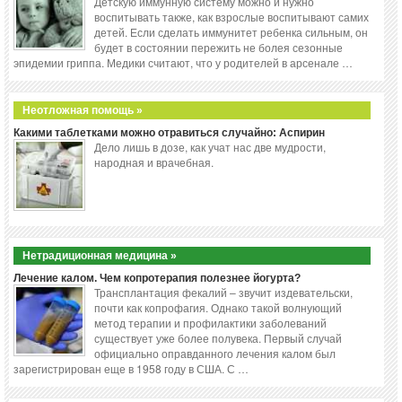
Детскую иммунную систему можно и нужно
воспитывать также, как взрослые воспитывают самих
детей. Если сделать иммунитет ребенка сильным, он
будет в состоянии пережить не болея сезонные
эпидемии гриппа. Медики считают, что у родителей в арсенале …
Неотложная помощь »
Какими таблетками можно отравиться случайно: Аспирин
Дело лишь в дозе, как учат нас две мудрости,
народная и врачебная.
Нетрадиционная медицина »
Лечение калом. Чем копротерапия полезнее йогурта?
Трансплантация фекалий – звучит издевательски,
почти как копрофагия. Однако такой волнующий
метод терапии и профилактики заболеваний
существует уже более полувека. Первый случай
официально оправданного лечения калом был
зарегистрирован еще в 1958 году в США. С …