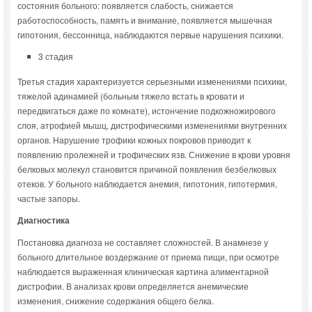
состояния больного: появляется слабость, снижается
работоспособность, память и внимание, появляется мышечная
гипотония, бессонница, наблюдаются первые нарушения психики.
3 стадия
Третья стадия характеризуется серьезными изменениями психики,
тяжелой адинамией (больным тяжело встать в кровати и
передвигаться даже по комнате), истончение подкожножирового
слоя, атрофией мышц, дистрофическими изменениями внутренних
органов. Нарушение трофики кожных покровов приводит к
появлению пролежней и трофических язв. Снижение в крови уровня
белковых молекул становится причиной появления безбелковых
отеков. У больного наблюдается анемия, гипотония, гипотермия,
частые запоры.
Диагностика
Постановка диагноза не составляет сложностей. В анамнезе у
больного длительное воздержание от приема пищи, при осмотре
наблюдается выраженная клиническая картина алиментарной
дистрофии. В анализах крови определяется анемические
изменения, снижение содержания общего белка.