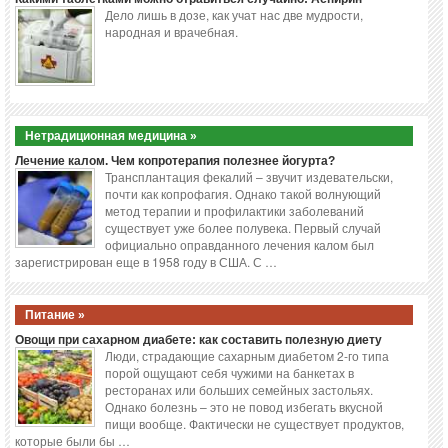
Дело лишь в дозе, как учат нас две мудрости,
народная и врачебная.
Нетрадиционная медицина »
Лечение калом. Чем копротерапия полезнее йогурта?
Трансплантация фекалий – звучит издевательски,
почти как копрофагия. Однако такой волнующий
метод терапии и профилактики заболеваний
существует уже более полувека. Первый случай
официально оправданного лечения калом был
зарегистрирован еще в 1958 году в США. С …
Питание »
Овощи при сахарном диабете: как составить полезную диету
Люди, страдающие сахарным диабетом 2-го типа
порой ощущают себя чужими на банкетах в
ресторанах или больших семейных застольях.
Однако болезнь – это не повод избегать вкусной
пищи вообще. Фактически не существует продуктов,
которые были бы …