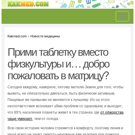
Toggle
navigati
Kakmed.com
»
Новости медицины
Прими таблетку вместо
физкультуры и… добро
пожаловать в матрицу?
Сегодня каждому, наверное, пятому жителю Земли для того, чтобы
выжить, не обязательно двигаться, быть физически активным.
Пищевые же привычки не меняются к лучшему. Из-за этого
несоответствия возникает уйма проблем со здоровьем, и выходит,
что 65% населения планеты живет в тех странах, где
от обжорства
чаще умирают
, чем от голода.
Всю свою историю человек стремится к комфорту, поэтому ленив и
чаще всего не хочет сжигать ненужные ему калории при помощи