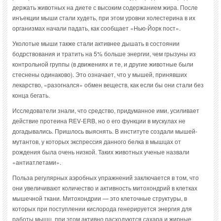
держать животных на диете с высоким содержанием жира. После
инъекции мыши стали худеть, при этом уровни холестерина в их
организмах начали падать, как сообщает «Нью-Йорк пост».
Уколотые мыши также стали активнее дышать в состоянии
бодрствования и тратить на 5% больше энергии, чем грызуны из
контрольной группы (в движениях и те, и другие животные были
стеснены одинаково). Это означает, что у мышей, принявших
лекарство, «разогнался» обмен веществ, как если бы они стали без
конца бегать.
Исследователи знали, что средство, придуманное ими, усиливает
действие протеина REV-ERB, но о его функции в мускулах не
догадывались. Пришлось выяснять. В институте создали мышей-
мутантов, у которых экспрессия данного белка в мышцах от
рождения была очень низкой. Таких животных ученые назвали
«антиатлетами».
Польза регулярных аэробных упражнений заключается в том, что
они увеличивают количество и активность митохондрий в клетках
мышечной ткани. Митохондрии — это клеточные структуры, в
которых при поступлении кислорода генерируется энергия для
работы мышц, при этом активно расходуются сахара и жирные