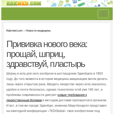
Toggle
navigati
Kakmed.com
»
Новости медицины
Прививка нового века:
прощай, шприц,
здравствуй, пластырь
Шприц и иглу для него изобрели в шотландском Эдинбурге в 1853
году. До того момента в истории медицины вакцинацию могли делать
лишь через открытую рану. Вводить лекарство через иглу оказалось
удобно и почти безопасно, однако технологии этой уже 160 лет, а
проблемы современности диктуют
новые требования к
лекарственным формам
и методам доставки препаратов в организм.
И вот, в том же городе Эдинбург, инженер Марк Кенделл представил
на ежегодной конференции «TEDGlobal» свое изобретение под