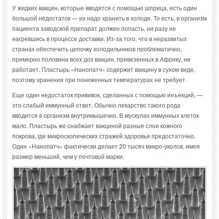
У жидких вакцин, которые вводятся с помощью шприца, есть один
большой недостаток — их надо хранить в холоде. То есть, в организм
пациента заводской препарат должен попасть, ни разу не
нагревшись в процессе доставки. Из-за того, что в неразвитых
странах обеспечить цепочку холодильников проблематично,
примерно половина всех доз вакцин, привезенных в Африку, не
работает. Пластырь «Нанопатч» содержит вакцину в сухом виде,
поэтому хранения при пониженных температурах не требует.
Еще один недостаток прививок, сделанных с помощью инъекций, —
это слабый иммунный ответ. Обычно лекарство такого рода
вводится в организм внутримышечно. В мускулах иммунных клеток
мало. Пластырь же снабжает вакциной разные слои кожного
покрова, где микроскопических стражей здоровья предостаточно.
Один «Нанопатч» фактически делает 20 тысяч микро-уколов, имея
размер меньший, чем у почтовой марки.