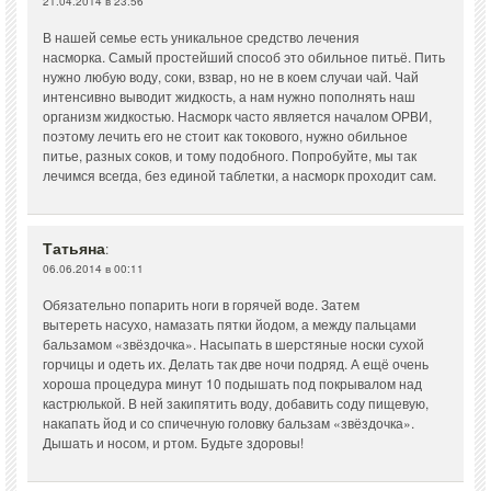
21.04.2014 в 23:56
В нашей семье есть уникальное средство лечения
насморка. Самый простейший способ это обильное питьё. Пить
нужно любую воду, соки, взвар, но не в коем случаи чай. Чай
интенсивно выводит жидкость, а нам нужно пополнять наш
организм жидкостью. Насморк часто является началом ОРВИ,
поэтому лечить его не стоит как токового, нужно обильное
питье, разных соков, и тому подобного. Попробуйте, мы так
лечимся всегда, без единой таблетки, а насморк проходит сам.
Татьяна
:
06.06.2014 в 00:11
Обязательно попарить ноги в горячей воде. Затем
вытереть насухо, намазать пятки йодом, а между пальцами
бальзамом «звёздочка». Насыпать в шерстяные носки сухой
горчицы и одеть их. Делать так две ночи подряд. А ещё очень
хороша процедура минут 10 подышать под покрывалом над
кастрюлькой. В ней закипятить воду, добавить соду пищевую,
накапать йод и со спичечную головку бальзам «звёздочка».
Дышать и носом, и ртом. Будьте здоровы!