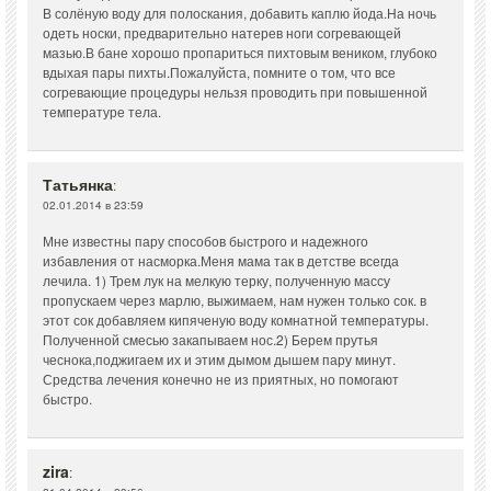
В солёную воду для полоскания, добавить каплю йода.На ночь
одеть носки, предварительно натерев ноги согревающей
мазью.В бане хорошо пропариться пихтовым веником, глубоко
вдыхая пары пихты.Пожалуйста, помните о том, что все
согревающие процедуры нельзя проводить при повышенной
температуре тела.
Татьянка
:
02.01.2014 в 23:59
Мне известны пару способов быстрого и надежного
избавления от насморка.Меня мама так в детстве всегда
лечила. 1) Трем лук на мелкую терку, полученную массу
пропускаем через марлю, выжимаем, нам нужен только сок. в
этот сок добавляем кипяченую воду комнатной температуры.
Полученной смесью закапываем нос.2) Берем прутья
чеснока,поджигаем их и этим дымом дышем пару минут.
Средства лечения конечно не из приятных, но помогают
быстро.
zira
: