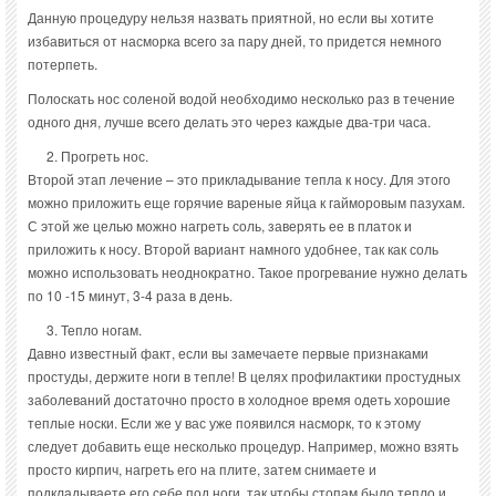
Данную процедуру нельзя назвать приятной, но если вы хотите
избавиться от насморка всего за пару дней, то придется немного
потерпеть.
Полоскать нос соленой водой необходимо несколько раз в течение
одного дня, лучше всего делать это через каждые два-три часа.
Прогреть нос.
Второй этап лечение – это прикладывание тепла к носу. Для этого
можно приложить еще горячие вареные яйца к гайморовым пазухам.
С этой же целью можно нагреть соль, заверять ее в платок и
приложить к носу. Второй вариант намного удобнее, так как соль
можно использовать неоднократно. Такое прогревание нужно делать
по 10 -15 минут, 3-4 раза в день.
Тепло ногам.
Давно известный факт, если вы замечаете первые признаками
простуды, держите ноги в тепле! В целях профилактики простудных
заболеваний достаточно просто в холодное время одеть хорошие
теплые носки. Если же у вас уже появился насморк, то к этому
следует добавить еще несколько процедур. Например, можно взять
просто кирпич, нагреть его на плите, затем снимаете и
подкладываете его себе под ноги, так чтобы стопам было тепло и