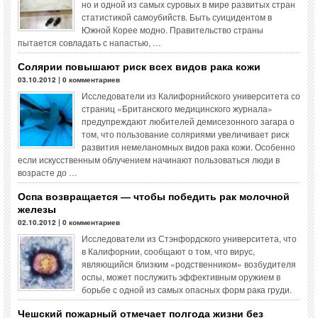
но и одной из самых суровых в мире развитых стран
статистикой самоубийств. Быть суицидентом в
Южной Корее модно. Правительство страны
пытается совладать с напастью, …
Солярии повышают риск всех видов рака кожи
03.10.2012 | 0 комментариев
Исследователи из Калифорнийского университета со
страниц «Британского медицинского журнала»
предупреждают любителей демисезонного загара о
том, что пользование соляриями увеличивает риск
развития немеланомных видов рака кожи. Особенно
если искусственным облучением начинают пользоваться люди в
возрасте до …
Оспа возвращается — чтобы победить рак молочной
железы
02.10.2012 | 0 комментариев
Исследователи из Стэнфордского университета, что
в Калифорнии, сообщают о том, что вирус,
являющийся близким «родственником» возбудителя
оспы, может послужить эффективным оружием в
борьбе с одной из самых опасных форм рака груди.
Чешский пожарный отмечает полгода жизни без