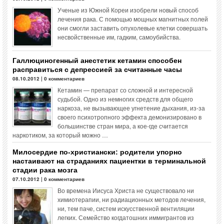
Ученые из Южной Кореи изобрели новый способ
лечения рака. С помощью мощных магнитных полей
они смогли заставить опухолевые клетки совершать
несвойственные им, гадким, самоубийства.
Галлюциногенный анестетик кетамин способен
расправиться с депрессией за считанные часы
08.10.2012 | 0 комментариев
Кетамин — препарат со сложной и интересной
судьбой. Одно из немногих средств для общего
наркоза, не вызывающее угнетение дыхания, из-за
своего психотропного эффекта демонизировано в
большинстве стран мира, а кое-где считается
наркотиком, за который можно …
Милосердие по-христиански: родители упорно
настаивают на страданиях пациентки в терминальной
стадии рака мозга
07.10.2012 | 0 комментариев
Во времена Иисуса Христа не существовало ни
химиотерапии, ни радиационных методов лечения,
ни, тем паче, систем искусственной вентиляции
легких. Семейство когдатошних иммигрантов из