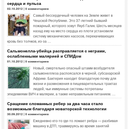
сердца и пульса
02.10.2012 | 0 комментариев
Самый бессердечный человек на Земле живет в
Чешской Республике. Это 37-летний бывший
пожарный, которого зовут Якуб Галик. Шесть месяцев
назад ему на место сердца из плоти установили
систему механических насосов, перекачивающих
кровь без толчков, из-за …
Сальмонелла-убийца расправляется с неграми,
ослабленными малярией и СПИДом
01.10.2012 | 0 комментариев
Новый, смертельно опасный штамм возбудителя
сальмонеллеза распоясался в черной, субсахарской
Африке. Бактерия находит благодатную почву для
жизни и размножения в пищеварительных трактах
людей, чьи иммунные системы потрепаны
эпидемиями ВИЧ и малярии, а также неправильным питанием. …
Сращение сломанных ребер за два часа стало
возможным благодаря новаторской технологии
30.09.2012 | 0 комментариев
Ежедневно кто-то где-то ломает ребра — разбивая
машину в ДТП, травмируясь во время занятий