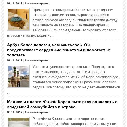
04.10.2012 | 0 комментариев
Примерно так намерены обратиться к гражданам
США американские органы здравоохранения в
случае прихода очередной эпидемии гриппа (между
тем, зима-то не за горами). По мнению врачей,
заболевший гриппом должен изолировать от своих
вирусов не только родных …
Арбуз более полезен, чем считалось. Он
предупреждает сердечные приступы и помогает не
толстеть
04.10.2012 | 0 комментариев
Ученые из университета, извините, Пердью, что в
штате Индиана, поведали, что те из нас, кто
ежедневно съедает по меньшей мере ломтик арбуза,
становятся менее подвержены развитию болезней
сердца. Все потому, что арбуз не дает накапливаться
…
Медики и власти Южной Кореи пытаются совладать с
эпидемией самоубийств в стране
03.10.2012 | 0 комментариев
Республика Корея славится в мире не только
собакоедением, собакоклонированием и самсунгом,