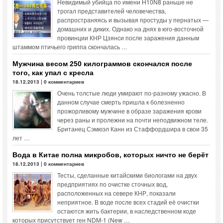
Невидимый убийца по имени H10N8 раньше не
трогал представителей человечества,
распространяясь и вызывая простуды у пернатых —
домашних и диких. Однако на днях в юго-восточной
провинции КНР Цзянси после заражения данным
штаммом птичьего гриппа скончалась …
Мужчина весом 250 килограммов скончался после
того, как упал с кресла
18.12.2013 | 0 комментариев
Очень толстые люди умирают по-разному ужасно. В
данном случае смерть пришла к болезненно
прожорливому мужчине в образе заражения крови
через раны и пролежни на почти неподвижном теле.
Британец Сэмюэл Канн из Стаффордшира в свои 35
лет …
Вода в Китае полна микробов, которых ничто не берёт
18.12.2013 | 0 комментариев
Тесты, сделанные китайскими биологами на двух
предприятиях по очистке сточных вод,
расположенных на севере КНР, показали
неприятное. В воде после всех стадий её очистки
остаются жить бактерии, в наследственном коде
которых присутствует ген NDM-1 (New …