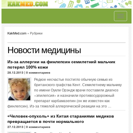
Toggle
navigati
KakMed.com
» Рубрики
Новости медицины
Из-за аллергии на финлепсин семилетний мальчик
потерял 100% кожи
28.12.2013 | 0 комментариев
Редкое несчастье постигло обычную семью из
британского графства Кент. Семилетнему мальчику
по имени Оукли Орэндж врачи поставили диагноз
«эпилепсия» и назначили противосудорожный
препарат карбамазепин (он же известен как
финлепсин). Из-за тяжелой аллергической реакции на это …
«Человек-опухоль» из Китая стараниями медиков
превращается в почти нормального
27.12.2013 | 0 комментариев