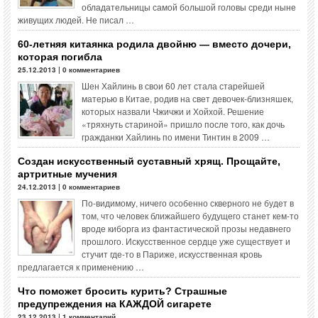
обладательницы самой большой головы среди ныне
живущих людей. Не писал …
60-летняя китаянка родила двойню — вместо дочери,
которая погибла
25.12.2013 | 0 комментариев
Шен Хайлинь в свои 60 лет стала старейшей
матерью в Китае, родив на свет девочек-близняшек,
которых назвали Чжичжи и Хойхой. Решение
«тряхнуть стариной» пришло после того, как дочь
гражданки Хайлинь по имени Тинтин в 2009 …
Создан искусственный суставный хрящ. Прощайте,
артритные мучения
24.12.2013 | 0 комментариев
По-видимому, ничего особенно скверного не будет в
том, что человек ближайшего будущего станет кем-то
вроде киборга из фантастической прозы недавнего
прошлого. Искусственное сердце уже существует и
стучит где-то в Париже, искусственная кровь
предлагается к применению …
Что поможет бросить курить? Страшные
предупреждения на КАЖДОЙ сигарете
23.12.2013 | 1 комментарий