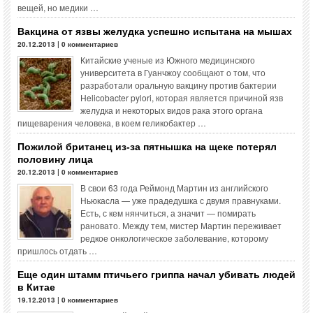
вещей, но медики …
Вакцина от язвы желудка успешно испытана на мышах
20.12.2013 | 0 комментариев
Китайские ученые из Южного медицинского
университета в Гуанчжоу сообщают о том, что
разработали оральную вакцину против бактерии
Helicobacter pylori, которая является причиной язв
желудка и некоторых видов рака этого органа
пищеварения человека, в коем геликобактер …
Пожилой британец из-за пятнышка на щеке потерял
половину лица
20.12.2013 | 0 комментариев
В свои 63 года Реймонд Мартин из английского
Ньюкасла — уже прадедушка с двумя правнуками.
Есть, с кем нянчиться, а значит — помирать
рановато. Между тем, мистер Мартин переживает
редкое онкологическое заболевание, которому
пришлось отдать …
Еще один штамм птичьего гриппа начал убивать людей
в Китае
19.12.2013 | 0 комментариев