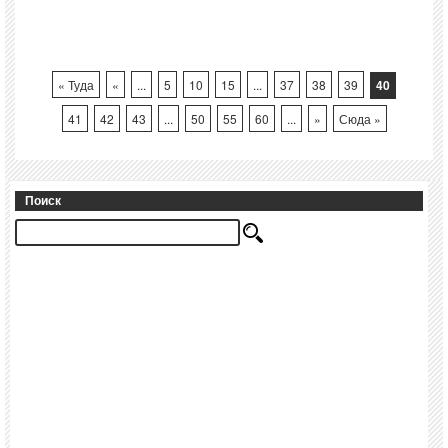
« Туда
«
...
5
10
15
...
37
38
39
40
41
42
43
...
50
55
60
...
»
Сюда »
Поиск