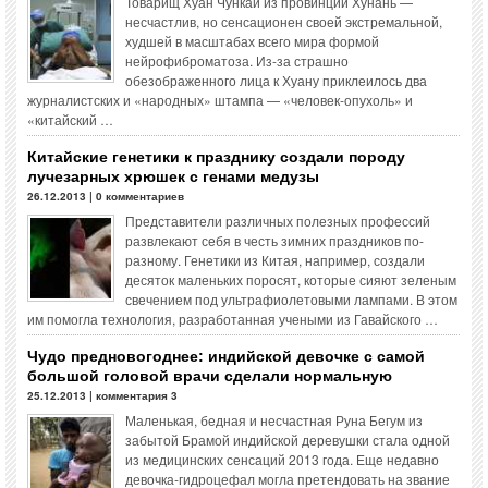
Товарищ Хуан Чункай из провинции Хунань —
несчастлив, но сенсационен своей экстремальной,
худшей в масштабах всего мира формой
нейрофиброматоза. Из-за страшно
обезображенного лица к Хуану приклеилось два
журналистских и «народных» штампа — «человек-опухоль» и
«китайский …
Китайские генетики к празднику создали породу
лучезарных хрюшек с генами медузы
26.12.2013 | 0 комментариев
Представители различных полезных профессий
развлекают себя в честь зимних праздников по-
разному. Генетики из Китая, например, создали
десяток маленьких поросят, которые сияют зеленым
свечением под ультрафиолетовыми лампами. В этом
им помогла технология, разработанная учеными из Гавайского …
Чудо предновогоднее: индийской девочке с самой
большой головой врачи сделали нормальную
25.12.2013 | комментария 3
Маленькая, бедная и несчастная Руна Бегум из
забытой Брамой индийской деревушки стала одной
из медицинских сенсаций 2013 года. Еще недавно
девочка-гидроцефал могла претендовать на звание