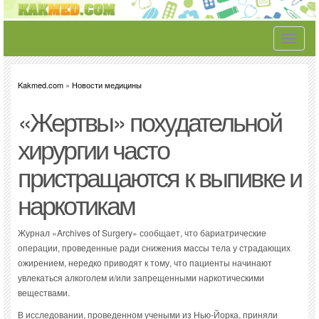
Toggle
navigati
Kakmed.com
»
Новости медицины
«Жертвы» похудательной
хирургии часто
пристращаются к выпивке и
наркотикам
Журнал «Archives of Surgery» сообщает, что бариатрические
операции, проведенные ради снижения массы тела у страдающих
ожирением, нередко приводят к тому, что пациенты начинают
увлекаться алкоголем и/или запрещенными наркотическими
веществами.
В исследовании, проведенном учеными из Нью-Йорка, приняли