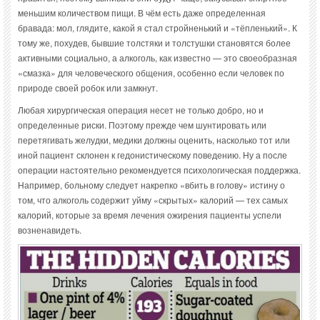
меньшим количеством пищи. В чём есть даже определенная
бравада: мол, глядите, какой я стал стройненький и «тёпленький». К
тому же, похудев, бывшие толстяки и толстушки становятся более
активными социально, а алкоголь, как известно — это своеобразная
«смазка» для человеческого общения, особенно если человек по
природе своей робок или замкнут.
Любая хирургическая операция несет не только добро, но и
определенные риски. Поэтому прежде чем шунтировать или
перетягивать желудки, медики должны оценить, насколько тот или
иной пациент склонен к гедонистическому поведению. Ну а после
операции настоятельно рекомендуется психологическая поддержка.
Например, больному следует накрепко «вбить в голову» истину о
том, что алкоголь содержит уйму «скрытых» калорий — тех самых
калорий, которые за время лечения ожирения пациенты успели
возненавидеть.