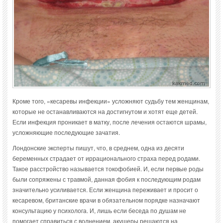
Кроме того, «кесаревы инфекции» усложняют судьбу тем женщинам,
которые не останавливаются на достигнутом и хотят еще детей.
Если инфекция проникает в матку, после лечения остаются шрамы,
усложняющие последующие зачатия.
Лондонские эксперты пишут, что, в среднем, одна из десяти
беременных страдает от иррационального страха перед родами.
Такое расстройство называется токофобией. И, если первые роды
были сопряжены с травмой, данная фобия к последующим родам
значительно усиливается. Если женщина переживает и просит о
кесаревом, британские врачи в обязательном порядке назначают
консультацию у психолога. И, лишь если беседа по душам не
помогает справиться с волнением, акушеры решаются на