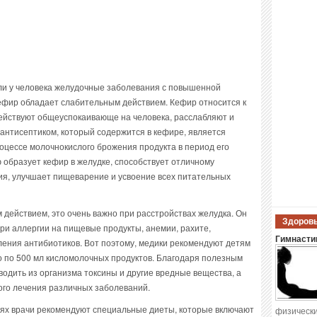
сли у человека желудочные заболевания с повышенной
кефир обладает слабительным действием. Кефир относится к
ействуют общеуспокаивающе на человека, расслабляют и
антисептиком, который содержится в кефире, является
роцессе молочнокислого брожения продукта в период его
ю образует кефир в желудке, способствует отличному
ия, улучшает пищеварение и усвоение всех питательных
действием, это очень важно при расстройствах желудка. Он
Здоровы
при аллергии на пищевые продукты, анемии, рахите,
Гимнастик
ления антибиотиков. Вот поэтому, медики рекомендуют детям
о по 500 мл кисломолочных продуктов. Благодаря полезным
одить из организма токсины и другие вредные вещества, а
ого лечения различных заболеваний.
ях врачи рекомендуют специальные диеты, которые включают
физически