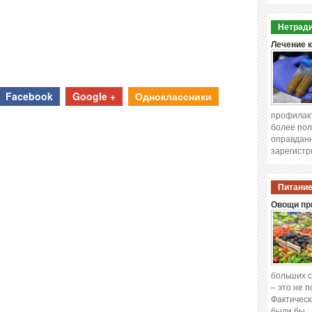
Нетради
Лечение 
Facebook
Google +
Одноклассники
профилакт
более пол
оправданн
зарегистр
Питание
Овощи при
больших с
– это не 
Фактическ
были бы 