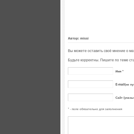
Автор: missi
Вы можете оставить своё мнение о м
Будьте корректны. Пишите по теме ста
Имя *
E-mail(не пу
Сайт (указы
* - поле обязательно для заполнения