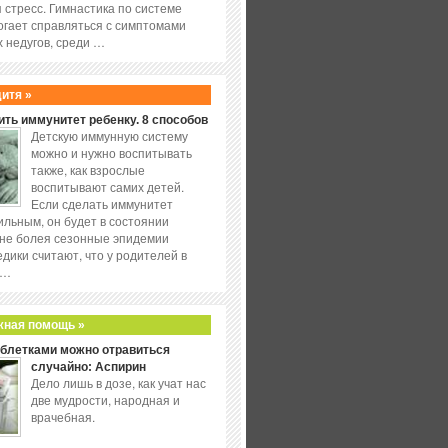
 стресс. Гимнастика по системе
огает справляться с симптомами
 недугов, среди …
дитя »
ить иммунитет ребенку. 8 способов
Детскую иммунную систему
можно и нужно воспитывать
также, как взрослые
воспитывают самих детей.
Если сделать иммунитет
ильным, он будет в состоянии
не болея сезонные эпидемии
едики считают, что у родителей в
 …
жная помощь »
аблетками можно отравиться
случайно: Аспирин
Дело лишь в дозе, как учат нас
две мудрости, народная и
врачебная.