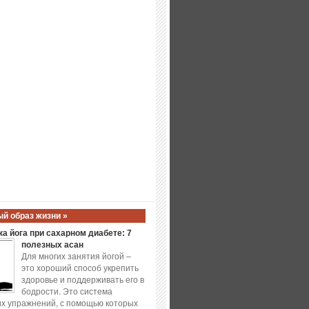
й образ жизни »
а йога при сахарном диабете: 7
полезных асан
Для многих занятия йогой –
это хороший способ укрепить
здоровье и поддерживать его в
бодрости. Это система
х упражнений, с помощью которых