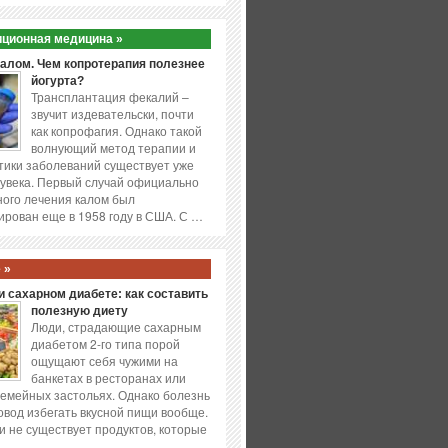
ционная медицина »
калом. Чем копротерапия полезнее
йогурта?
Трансплантация фекалий –
звучит издевательски, почти
как копрофагия. Однако такой
волнующий метод терапии и
ики заболеваний существует уже
увека. Первый случай официально
ого лечения калом был
ирован еще в 1958 году в США. С …
 »
 сахарном диабете: как составить
полезную диету
Люди, страдающие сахарным
диабетом 2-го типа порой
ощущают себя чужими на
банкетах в ресторанах или
емейных застольях. Однако болезнь
повод избегать вкусной пищи вообще.
и не существует продуктов, которые
…