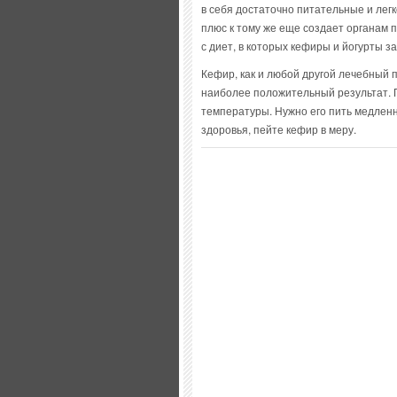
в себя достаточно питательные и лег
плюс к тому же еще создает органам
с диет, в которых кефиры и йогурты з
Кефир, как и любой другой лечебный 
наиболее положительный результат. 
температуры. Нужно его пить медленн
здоровья, пейте кефир в меру.