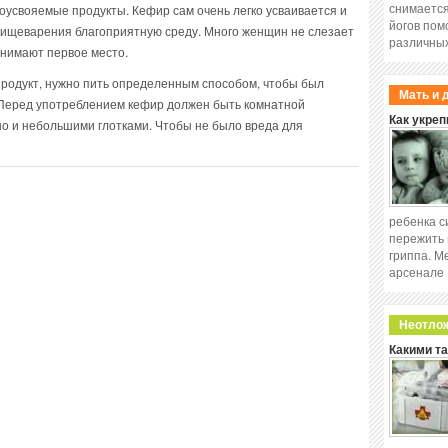
снимается
коусвояемые продукты. Кефир сам очень легко усваивается и
йогов пом
 пищеварения благоприятную среду. Много женщин не слезает
различных
анимают первое место.
продукт, нужно пить определенным способом, чтобы был
Мать и 
Перед употреблением кефир должен быть комнатной
Как укреп
о и небольшими глотками. Чтобы не было вреда для
ребенка с
пережить 
гриппа. М
арсенале
Неотло
Какими т