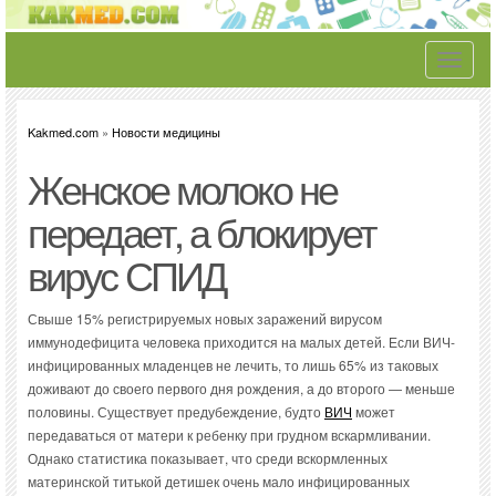
Toggle
navigati
Kakmed.com
»
Новости медицины
Женское молоко не
передает, а блокирует
вирус СПИД
Свыше 15% регистрируемых новых заражений вирусом
иммунодефицита человека приходится на малых детей. Если ВИЧ-
инфицированных младенцев не лечить, то лишь 65% из таковых
доживают до своего первого дня рождения, а до второго — меньше
половины. Существует предубеждение, будто
ВИЧ
может
передаваться от матери к ребенку при грудном вскармливании.
Однако статистика показывает, что среди вскормленных
материнской титькой детишек очень мало инфицированных